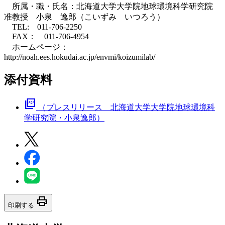
所属・職・氏名：北海道大学大学院地球環境科学研究院
准教授 小泉 逸郎（こいずみ いつろう）
TEL: 011-706-2250
FAX： 011-706-4954
ホームページ：
http://noah.ees.hokudai.ac.jp/envmi/koizumilab/
添付資料
picture_as_pdf
（プレスリリース 北海道大学大学院地球環境科
学研究院・小泉逸郎）
print
印刷する