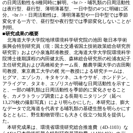
の日周活動性を8種同時に解明。<br />・哺乳類の日周活動性
は夜行型、昼行型、薄明薄暮型、一日中型の4つに明確に区
分。<br />・日周活動性は、薄明薄暮型や一日中型では季節
変化する一方で、昼行型や夜行型では季節変化しないことが
判明。
■研究成果の概要
北海道大学大学院地球環境科学研究院の池田 敬日本学術
振興会特別研究員（現：国土交通省国土技術政策総合研究所
研究官）および小泉逸郎准教授、北海道大学大学院環境科学
院博士後期課程の内田健太氏、森林総合研究所の松浦友紀子
主任研究員および高橋裕史チーム長、酪農学園大学の吉田剛
司教授、東京農工大学の梶 光一教授による研究チームは、
ヒグマ、エゾシカ、キタキツネ、ユキウサギ、ホンドテン、
アライグマ、タヌキ、エゾリスが明確な日周活動性を示すこ
と、一部の哺乳類は日周活動性を季節的に変化させること
を、カメラトラップ調査による長期モニタリング（延べ
13,279枚の撮影写真）により明らかにした。本研究は、膨大
なデータで北海道を代表する哺乳類の基礎生態を明らかにす
るとともに、野生動物管理にも大きく役立つ知見を提供し
た。
本研究成果は、環境省環境研究総合推進費（4D-1103）な