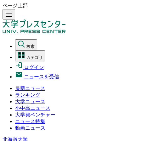
ページ上部
density_medium
検索
カテゴリ
ログイン
ニュースを受信
最新ニュース
ランキング
大学ニュース
小中高ニュース
大学発ベンチャー
ニュース特集
動画ニュース
北海道大学