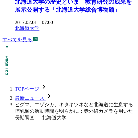
北海道大学の歴史といま 教育研究の成果を
展示公開する「北海道大学総合博物館」
2017.02.01 07:00
北海道大学
すべてを見る
chevron_forward
TOPページ
chevron_forward
最新ニュース
ヒグマ、エゾシカ、キタキツネなど北海道に生息する
哺乳類の活動時間を明らかに：赤外線カメラを用いた
長期調査 — 北海道大学