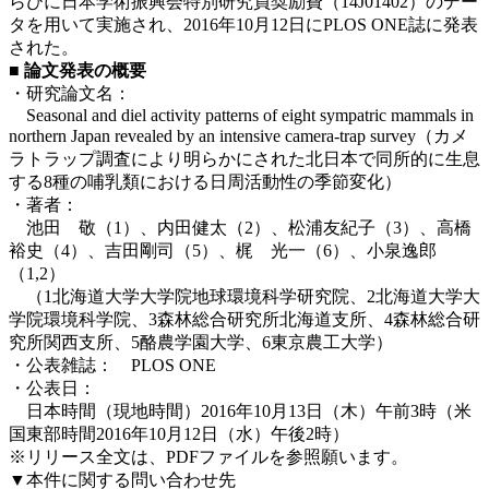
らびに日本学術振興会特別研究員奨励費（14J01402）のデー
タを用いて実施され、2016年10月12日にPLOS ONE誌に発表
された。
■ 論文発表の概要
・研究論文名：
Seasonal and diel activity patterns of eight sympatric mammals in
northern Japan revealed by an intensive camera-trap survey（カメ
ラトラップ調査により明らかにされた北日本で同所的に生息
する8種の哺乳類における日周活動性の季節変化）
・著者：
池田 敬（1）、内田健太（2）、松浦友紀子（3）、高橋
裕史（4）、吉田剛司（5）、梶 光一（6）、小泉逸郎
（1,2）
（1北海道大学大学院地球環境科学研究院、2北海道大学大
学院環境科学院、3森林総合研究所北海道支所、4森林総合研
究所関西支所、5酪農学園大学、6東京農工大学）
・公表雑誌： PLOS ONE
・公表日：
日本時間（現地時間）2016年10月13日（木）午前3時（米
国東部時間2016年10月12日（水）午後2時）
※リリース全文は、PDFファイルを参照願います。
▼本件に関する問い合わせ先