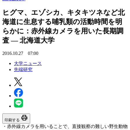
ヒグマ、エゾシカ、キタキツネなど北
海道に生息する哺乳類の活動時間を明
らかに：赤外線カメラを用いた長期調
査 — 北海道大学
2016.10.27 07:00
大学ニュース
先端研究
print
印刷する
・赤外線カメラを用いることで、直接観察の難しい野生動物