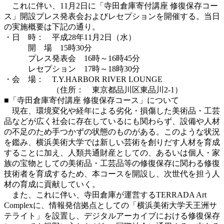
これに伴い、11月2日に「寺田倉庫寄付講座 修復保存コー
ス」開設プレス発表会およびレセプションを開催する。当日
の実施概要は下記の通り。
・日 時： 平成28年11月2日（水）
開 場 15時30分
プレス発表会 16時～16時45分
レセプション 17時～18時30分
・会 場： T.Y.HARBOR RIVER LOUNGE
（住所： 東京都品川区東品川2-1）
■「寺田倉庫寄付講座 修復保存コース」について
現在、環境変化や経年による劣化・損傷した美術品・工芸
品などが広く社会に存在しているにも関わらず、設備や人材
の不足のため手つかずの状態のものがある。このような状況
を鑑み、横浜美術大学では新しい芸術を創りだす人材を育成
することに加え、人類共通財産としての、あるいは個人・家
族の宝物としての美術品・工芸品等の修復保存に関わる修復
技術者を育成するため、本コースを開設し、次世代を担う人
材の育成に貢献していく。
また、これに伴い、寺田倉庫が運営するTERRADA Art
Complexに、情報発信拠点としての「横浜美術大学天王洲サ
テライト」を設置し、デジタルアーカイブにおける修復保存