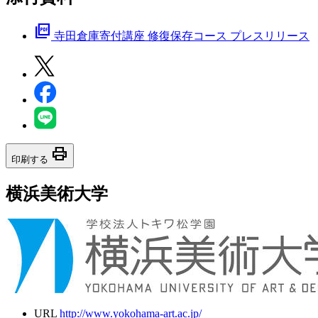
picture_as_pdf
寺田倉庫寄付講座 修復保存コース プレスリリース
print
印刷する
横浜美術大学
URL
http://www.yokohama-art.ac.jp/