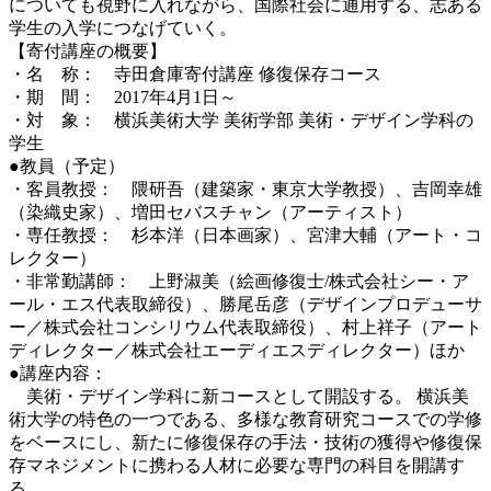
についても視野に入れながら、国際社会に通用する、志ある
学生の入学につなげていく。
【寄付講座の概要】
・名 称： 寺田倉庫寄付講座 修復保存コース
・期 間： 2017年4月1日～
・対 象： 横浜美術大学 美術学部 美術・デザイン学科の
学生
●教員（予定）
・客員教授： 隈研吾（建築家・東京大学教授）、吉岡幸雄
（染織史家）、増田セバスチャン（アーティスト）
・専任教授： 杉本洋（日本画家）、宮津大輔（アート・コ
レクター）
・非常勤講師： 上野淑美（絵画修復士/株式会社シー・ア
ール・エス代表取締役）、勝尾岳彦（デザインプロデューサ
ー／株式会社コンシリウム代表取締役）、村上祥子（アート
ディレクター／株式会社エーディエスディレクター）ほか
●講座内容：
美術・デザイン学科に新コースとして開設する。 横浜美
術大学の特色の一つである、多様な教育研究コースでの学修
をベースにし、新たに修復保存の手法・技術の獲得や修復保
存マネジメントに携わる人材に必要な専門の科目を開講す
る。