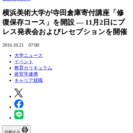
横浜美術大学が寺田倉庫寄付講座「修
復保存コース」を開設 — 11月2日にプ
レス発表会およびレセプションを開催
2016.10.21 07:00
大学ニュース
イベント
教育カリキュラム
産官学連携
キャリア就職
print
印刷する