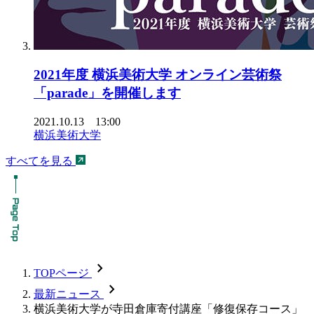
2021年度 横浜美術大学 オンライン芸術祭
「parade」を開催します
2021.10.13 13:00
横浜美術大学
すべてを見る
chevron_forward
TOPページ
chevron_forward
最新ニュース
横浜美術大学が寺田倉庫寄付講座「修復保存コース」