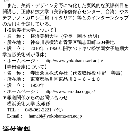
また、美術・デザイン分野に特化した実践的な英語科目を
開講し、正修科技大学（美術修復保存センター、台湾）やス
テファノ・ガロシ工房（イタリア）等とのインターンシップ
の活用も予定している。
【横浜美術大学について】
・名 称： 横浜美術大学（学長 岡本 信明）
・所在地： 神奈川県横浜市青葉区鴨志田町1204番地
・設 立： 2010年（1966年開学のトキワ松学園女子短期大
学造形美術科が母体）
・ホームページ： http://www.yokohama-art.ac.jp/
【寺田倉庫について】
・名 称： 寺田倉庫株式会社（代表取締役 中野 善壽）
・所在地： 東京都品川区東品川２－６－１０
・設 立： 1950年
・ホームページ： http://www.terrada.co.jp/ja/
▼報道関係からのお問い合わせ
横浜美術大学 広報係
TEL： 045-962-2221（代）
E-mail： hamabi@yokohama-art.ac.jp
添付資料