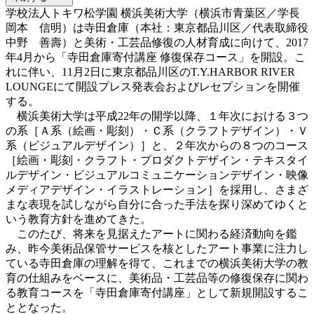
学校法人トキワ松学園 横浜美術大学（横浜市青葉区／学長
岡本 信明）は寺田倉庫（本社：東京都品川区／代表取締役
中野 善壽）と美術・工芸品修復の人材育成に向けて、2017
年4月から「寺田倉庫寄付講座 修復保存コース」を開設。こ
れに伴い、11月2日に東京都品川区のT.Y.HARBOR RIVER
LOUNGEにて開設プレス発表会およびレセプションを開催
する。
横浜美術大学は平成22年の開学以降、１年次における３つ
の系［Ａ系（絵画・彫刻）・Ｃ系（クラフトデザイン）・Ｖ
系（ビジュアルデザイン）］と、２年次からの８つのコース
［絵画・彫刻・クラフト・プロダクトデザイン・テキスタイ
ルデザイン・ビジュアルコミュニケーションデザイン・映像
メディアデザイン・イラストレーション］を採用し、さまざ
まな表現を試しながら自分に合った手法を探り深めてゆくと
いう教育方針を進めてきた。
このたび、将来を見据えたアートに関わる経済動向を鑑
み、昨今美術品保管サービスを核としたアート事業に注力し
ている寺田倉庫の理解を得て、これまでの横浜美術大学の教
育の仕組みをベースに、美術品・工芸品等の修復保存に関わ
る教育コースを「寺田倉庫寄付講座」として新規開設するこ
ととなった。