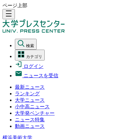
ページ上部
density_medium
検索
カテゴリ
ログイン
ニュースを受信
最新ニュース
ランキング
大学ニュース
小中高ニュース
大学発ベンチャー
ニュース特集
動画ニュース
横浜美術大学