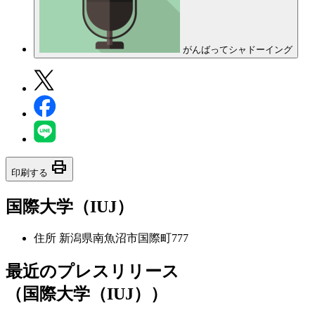
がんばってシャドーイング
print
印刷する
国際大学（IUJ）
住所
新潟県南魚沼市国際町777
最近のプレスリリース
（国際大学（IUJ））