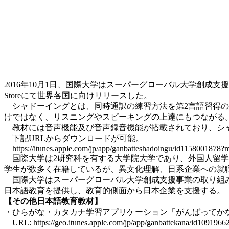
2016年10月1日、国際大学はスーパーグローバル大学創成
Storeにて世界各国に向けリリースした。
シャドーイングとは、同時通訳の練習方法を第2言語習得の
けではなく、リスニングやスピーキングの上達にもつながる
教材には音声機能及び音声録音機能が搭載されており、シャ
下記URLからダウンロードが可能。
https://itunes.apple.com/jp/app/ganbatteshadoingu/id1158001878?
国際大学は2研究科を有する大学院大学であり、外国人留学
学生が数多く在籍しているが、異文化理解、日系企業への就
国際大学はスーパーグローバル大学創成支援事業の取り組み
日本語教育を提供し、教育的側面から日本企業を支援する。
【その他日本語教育教材】
・ひらがな・カタカナ学習アプリケーション「がんばってか
URL:
https://geo.itunes.apple.com/jp/app/ganbattekana/id109196