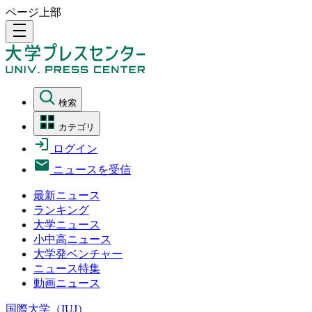
ページ上部
density_medium
検索
カテゴリ
ログイン
ニュースを受信
最新ニュース
ランキング
大学ニュース
小中高ニュース
大学発ベンチャー
ニュース特集
動画ニュース
国際大学（IUJ）