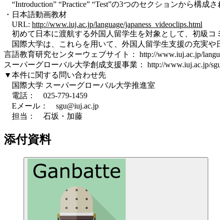
“Introduction” “Practice” “Test”の3
・日本語動画教材
URL:
http://www.iuj.ac.jp/language/japaness_videoclips.html
初めて日本に渡航する外国人留学生を対象として、初級コミ
国際大学は、これらを用いて、外国人留学生支援の充実や日
言語教育研究センターウェブサイト： http://www.iuj.ac.jp/language
スーパーグローバル大学創成支援事業： http://www.iuj.ac.jp/sgu
▼本件に関する問い合わせ先
国際大学 スーパーグローバル大学推進室
電話： 025-779-1459
Eメール： sgu@iuj.ac.jp
担当： 石坂・加藤
添付資料