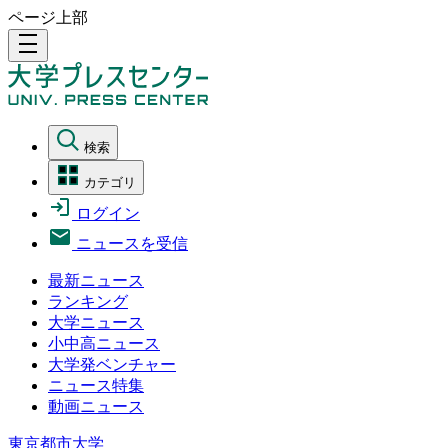
ページ上部
density_medium
検索
カテゴリ
ログイン
ニュースを受信
最新ニュース
ランキング
大学ニュース
小中高ニュース
大学発ベンチャー
ニュース特集
動画ニュース
東京都市大学