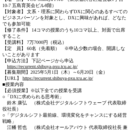
10-7 五島育英会ビル8階）
【対象者】 文系・理系に関わらずDXに関心のあるすべての
ビジネスパーソンを対象とし、DXに興味があれば、どなた
でも参加可能
【修了条件】 14コマの授業のうち10コマ以上、対面で出席
すること
【受講料】 7万7000円（税込）
【定 員】 60名（先着順） ※申込少数の場合、開講しな
いことがあります
【申込方法】 下記ページから申込
https://recurrent.shibuya-pxu.tcu.ac.jp/
【募集期間】2025年5月1日（木）～6月20日（金）
【URL】
https://recurrent.shibuya-pxu.tcu.ac.jp/
■授業内容
【必須授業】※以下全ての授業を受講
○「DXに求められる思考術」
鈴木 康弘 （株式会社デジタルシフトウェーブ 代表取締
役社長）
○「デジタルシフト最前線、環境変化をチャンスにする経営
戦略」
江幡 哲也 （株式会社オールアバウト 代表取締役社長 兼