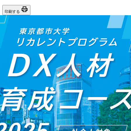
print
印刷する