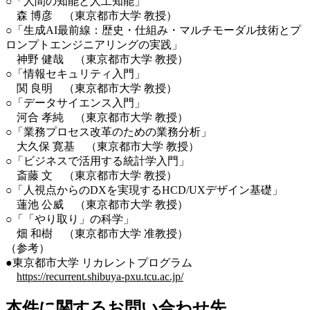
○
「人間の知能と人工知能」
森 博彦 （東京都市大学 教授）
○
「生成AI最前線：歴史・仕組み・マルチモーダル技術とプ
ロンプトエンジニアリングの実践」
神野 健哉 （東京都市大学 教授）
○
「情報セキュリティ入門」
関 良明 （東京都市大学 教授）
○
「データサイエンス入門」
河合 孝純 （東京都市大学 教授）
○
「業務プロセス改革のための業務分析」
大久保 寛基 （東京都市大学 教授）
○
「ビジネスで活用する統計学入門」
斎藤 文 （東京都市大学 教授）
○
「人視点からのDXを実現するHCD/UXデザイン基礎」
蓮池 公威 （東京都市大学 教授）
○
「「やり取り」の科学」
畑 和樹 （東京都市大学 准教授）
（参考）
●東京都市大学 リカレントプログラム
https://recurrent.shibuya-pxu.tcu.ac.jp/
本件に関するお問い合わせ先