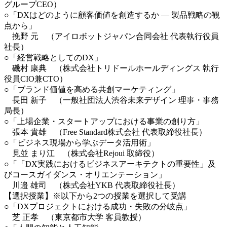
グループCEO）
○
「DXはどのように顧客価値を創造するか ― 製品戦略の観
点から」
挽野 元 （アイロボットジャパン合同会社 代表執行役員
社長）
○
「経営戦略としてのDX」
磯村 康典 （株式会社トリドールホールディングス 執行
役員CIO兼CTO）
○
「ブランド価値を高める共創マーケティング」
長田 新子 （一般社団法人渋谷未来デザイン 理事・事務
局長）
○
「上場企業・スタートアップにおける事業の創り方」
張本 貴雄 （Free Standard株式会社 代表取締役社長）
○
「ビジネス現場から学ぶデータ活用術」
見並 まり江 （株式会社Rejoui 取締役）
○
「「DX実践におけるビジネスアーキテクトの重要性」及
びコースガイダンス・オリエンテーション」
川邉 雄司 （株式会社YKB 代表取締役社長）
【選択授業】※以下から2つの授業を選択して受講
○
「DXプロジェクトにおける成功・失敗の分岐点」
芝 正孝 （東京都市大学 客員教授）