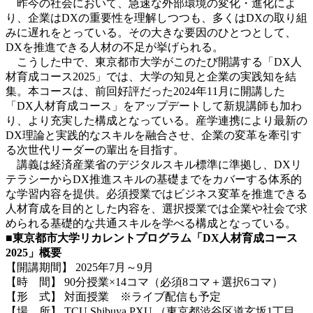
昨今の社会において、急速な外部環境の変化・進化によ
り、企業はDXの重要性を理解しつつも、多くはDXの取り組
みに遅れをとっている。その大きな要因のひとつとして、
DXを推進できる人材の不足が挙げられる。
こうした中で、東京都市大学がこのたび開講する「DX人
材育成コース2025」では、大学の知見と企業の実践知を結
集。本コースは、前回好評だった2024年11月に開講した
「DX人材育成コース」をアップデートして新規講師も加わ
り、より充実した構成となっている。産学連携により最新の
DX理論と実践的なスキルを融合させ、企業の変革を牽引す
る次世代リーダーの輩出を目指す。
講義は経済産業省のデジタルスキル標準に準拠し、DXリ
テラシーからDX推進スキルの基礎までをカバーする体系的
な学習内容を提供。必須授業ではビジネス変革を推進できる
人材育成を目的とした内容を、選択授業では企業や社会で求
められる基礎的な共通スキルを学べる構成となっている。
■
東京都市大学リカレントプログラム「DX人材育成コース
2025」概要
【開講期間】 2025年7月～9月
【時 間】 90分授業×14コマ（必須8コマ＋選択6コマ）
【形 式】 対面授業 ※ライブ配信も予定
【場 所】 TCU Shibuya PXU （東京都渋谷区道玄坂1丁目