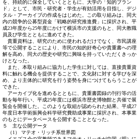
を、持続的に保全していくとともに、大学の「知的ブラン
ド」として、市民・研究者・学生が有効活用を目指し、デジ
タル・アーカイブの作成をはじめた。この取り組みは、同大
内の競争的公募型資金「戦略的研究推進費」に採択され、平
成23年度から25年度にかけて横浜市の支援のもと、同大教職
員及び学生とともに進めてきた。
貴重資料は、研究のために使われるだけでなく、市民講座
等で公開することにより、市民の知的好奇心や貴重書への理
解を高め、同大の歴史や研究に興味を持っていただくきっか
けとなった。
また、本取り組みに協力した学生に対しては、直接貴重資
料に触れる機会を提供することで、文化財に対する学びを深
め、より主体的に研究を行う姿勢を身につけてもらうことが
できた。
アーカイブ化を進めるとともに、貴重書図録の刊行等の活
動を毎年行い、平成25年度には横浜市歴史博物館と共催で展
覧会を開催した。このような取組が認められた結果、平成27
年度日本学術振興会科学研究費助成事業に採択され、本事業
のもとにデータベースを公開することとなった。
５ 主な公開データ
（1） マテオ・リッチ系世界図
イエズス会の宣教師であるマテオ・リッチが中国（明）に