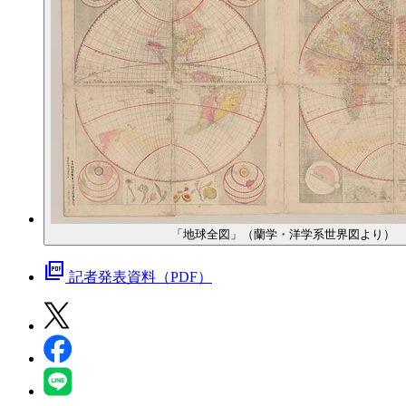
「地球全図」（蘭学・洋学系世界図より）
picture_as_pdf
記者発表資料（PDF）