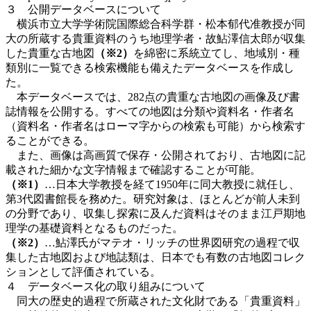
３ 公開データベースについて
横浜市立大学学術院国際総合科学群・松本郁代准教授が同
大の所蔵する貴重資料のうち地理学者・故鮎澤信太郎が収集
した貴重な古地図
（※2）
を綿密に系統立てし、地域別・種
類別に一覧できる検索機能も備えたデータベースを作成し
た。
本データベースでは、282点の貴重な古地図の画像及び書
誌情報を公開する。すべての地図は分類や資料名・作者名
（資料名・作者名はローマ字からの検索も可能）から検索す
ることができる。
また、画像は高画質で保存・公開されており、古地図に記
載された細かな文字情報まで確認することが可能。
（※1）
…日本大学教授を経て1950年に同大教授に就任し、
第3代図書館長を務めた。研究対象は、ほとんどが前人未到
の分野であり、収集し探索に及んだ資料はそのまま江戸期地
理学の基礎資料となるものだった。
（※2）
…鮎澤氏がマテオ・リッチの世界図研究の過程で収
集した古地図および地誌類は、日本でも有数の古地図コレク
ションとして評価されている。
４ データベース化の取り組みについて
同大の歴史的過程で所蔵された文化財である「貴重資料」