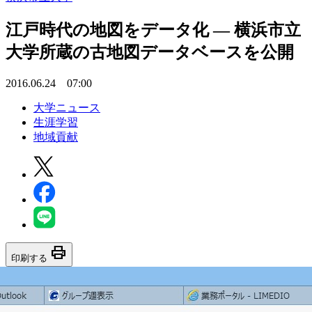
江戸時代の地図をデータ化 — 横浜市立
大学所蔵の古地図データベースを公開
2016.06.24 07:00
大学ニュース
生涯学習
地域貢献
print
印刷する