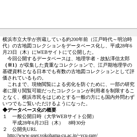
横浜市立大学が所蔵している約200年前（江戸時代～明治時
代）の古地図コレクションをデータベース化し、平成28年6
月23日（木）にWEBサイトにて公開した。
今回公開するデータベースは、地理学者・故鮎澤信太郎
（※1）
が収集した貴重なコレクションで、江戸期地理学の
基礎資料となる日本でも有数の古地図コレクションとして評
価されているもの。
これまで、現物閲覧による劣化を防ぐために、一部の研究
者に限り閲覧可能だったコレクションが利用者を制限するこ
となく、横浜市民をはじめとする一般の方にも国内外問わず
いつでもご覧いただけるようになった。
◆データベース化の概要
１ 一般公開日時（大学WEBサイト公開）
平成28年6月23日（木） 8時30分
２ 公開先URL
http://www-user.yokohama-cu.ac.jp/~ycu-rare/