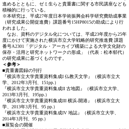
進めるとともに、ゼミ生らと貴重書に関する市民講座なども
積極的に行っている。
※本研究は、平成27年度日本学術振興会科学研究費助成事業
（研究成果公開促進費）課題番号15HP8015の助成により行
われました。
なお、資料のデジタル化については、平成23年度から25年
度にかけて実施された横浜市立大学戦略的研究推進費 課題
番号A2301「デジタル・アーカイブ構築による大学文化財の
保存・活用と研究ネットワークの形成」（代表：松本郁代）
の研究成果に基づくものです。
＜参考＞
■貴重書図録の刊行
『横浜市立大学貴重資料集成I 仏教天文学』（横浜市立大
学、2012年3月刊、151pp.）
『横浜市立大学貴重資料集成II 古地図』（横浜市立大学、
2013年3月刊、195pp.）
『横浜市立大学貴重資料集成III 横浜-開港』（横浜市立大
学、2013年3月刊、95 pp.）
『横浜市立大学貴重資料集成IV 地誌』（横浜市立大学、
2014年3月刊、95 pp.）
■展覧会の開催