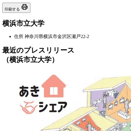
print
印刷する
横浜市立大学
住所
神奈川県横浜市金沢区瀬戸22-2
最近のプレスリリース
（横浜市立大学）