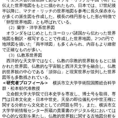
伝えた世界地図をもとに描かれたもの。日本では、17世紀後
半以降に、マテオ・リッチの世界地図を参考に長久保赤水ら
が多くの派生図を作成した。横長の楕円形をした形が特徴で
「卵型世界地図」とも呼ばれている。
（2）蘭学・洋学系世界図
オランダをはじめとしたヨーロッパ諸国から伝わった世界
地図を翻訳・模写することで作成した世界地図。2つの円で
地球図を描いた「両半球図」も多くみられ、内容もより緻密
で正確なものが多い。
（3）仏教系世界図
西洋的な天文学ではなく、仏教の宗教的世界観をもとに描
かれた世界図。仏教的な宇宙観と西洋天文学を融合し、仏教
的世界観の中心である「須弥山」と現実世界が並列した世界
図等も多数残されている。
＜研究者プロフィール＞
横浜市立大学学術院国際総合科学
群・松本郁代准教授
立命館大学大学院で日本史学を専攻し、博士号を取得。専
門は日本文化史・日本中世史。天皇の即位儀礼や中世王権に
関する分析から文化史としての問題を問う。また、横浜市立
大学学術情報センター所蔵の貴重書のデジタル化においては
中心的な役割を果たし、仏教的世界観に関する古地図分析を