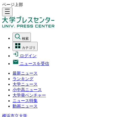
ページ上部
density_medium
検索
カテゴリ
ログイン
ニュースを受信
最新ニュース
ランキング
大学ニュース
小中高ニュース
大学発ベンチャー
ニュース特集
動画ニュース
横浜市立大学