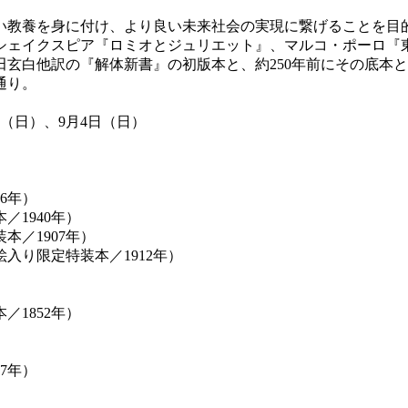
教養を身に付け、より良い未来社会の実現に繋げることを目
シェイクスピア『ロミオとジュリエット』、マルコ・ポーロ『
杉田玄白他訳の『解体新書』の初版本と、約250年前にその底
通り。
日（日）、9月4日（日）
6年）
1940年）
／1907年）
入り限定特装本／1912年）
）
1852年）
7年）