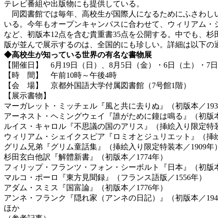
テレビ番組や出版物にも提供している。
同図書館では毎年、高校生が国際人になるためにふさわしい
いる。今年もオープンキャンパスに合わせて、ウィリアム・
など、初版本12点を含む貴重書35点を公開する。中でも、
版が並んで展示するのは、全国的にも珍しい。詳細は以下の
◆高校生が知っている世界の有名な書物展
【開催日】 6月19日（日）、8月5日（金）・6日（土）・7
【時 間】 午前10時～午後4時
【会 場】 京都外国語大学付属図書館（7号館1階）
【展示書物】
マーガレット・ミッチェル『風と共に去りぬ』（初版本／193
アーネスト・ヘミングウェイ『誰がために鐘は鳴る』（初版本／
ルイス・キャロル『不思議の国のアリス』（挿絵入り限定特装本
ウィリアム・シェイクスピア『ロミオとジュリエット』（挿絵
グリム兄弟『グリム童話集』（挿絵入り限定特装本／1909年
杉田玄白他訳『解體新書』（初版本／1774年）
フィリップ・フランツ・フォン・シーボルト『日本』（初版本／
マルコ・ポーロ『東方見聞録』（フランス語版／1556年）
アダム・スミス『国富論』（初版本／1776年）
アンネ・フランク『隠れ家（アンネの日記）』（初版本／194
ほか