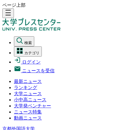
ページ上部
density_medium
検索
カテゴリ
ログイン
ニュースを受信
最新ニュース
ランキング
大学ニュース
小中高ニュース
大学発ベンチャー
ニュース特集
動画ニュース
京都外国語大学