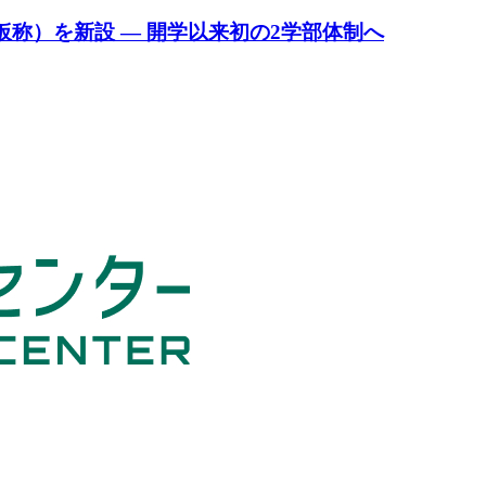
仮称）を新設 — 開学以来初の2学部体制へ