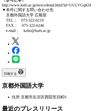
（参考記事）
http://www.kufs.ac.jp/news/detail.html?id=UULVGqKH
▼本件に関する問い合わせ先
京都外国語大学 広報室
TEL： 075-322-6219
FAX： 075-322-6246
e-mail： koho@kufs.ac.jp
print
印刷する
京都外国語大学
住所
京都市右京区西院笠目町6
最近のプレスリリース