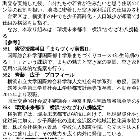
調査を実施した後、自分たちや若者が住みたいと思う住居の
ン等の役割を担い、地域に密着した空き家利活用の仕組みを
金沢区は、横浜市の中でも少子高齢化・人口減少が顕著であ
仕組み構築を目指す。
なお、本取り組みは「環境未来都市 横浜“かなざわ八携協定
る。
【参考】
※1 実習授業科目「まちづくり実習II」
国際総合科学部国際都市学系まちづくりコース3年生前期の
る！！」という課題で、まちの魅力と空き家の発掘、空き家
活用の具体的な提案を行う。
※2 齊藤 広子 プロフィール
横浜市立大学国際総合科学群人文社会科学系列 教授。国際
筑波大学第三学群社会工学類都市計画専攻卒業。不動産会社
2015年より現職。
国土交通省社会資本審議会・神奈川県住宅政策審議会等の委
※3 環境未来都市 横浜“かなざわ八携協定”
横浜市では、環境未来都市の実現に向けて、地球温暖化や少
化対策に加え、少子高齢化の進む金沢区の地域活性化策を協力
部、株式会社横浜八景島、学校法人関東学院、公立大学法人
さらに盛り上げ、その魅力を広く内外に発信している。