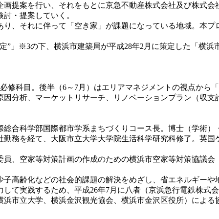
企画提案を行い、それをもとに京急不動産株式会社及び株式会
検討・提案していく。
り、それに伴って「空き家」が課題になっている地域。本プ
”」※3の下、横浜市建築局が平成28年2月に策定した「横浜
必修科目。後半（6～7月）はエリアマネジメントの視点から
原因分析、マーケットリサーチ、リノベーションプラン（収支
総合科学部国際都市学系まちづくりコース長。博士（学術）
勤務を経て、大阪市立大学大学院生活科学研究科修了。英国
員、空家等対策計画の作成のための横浜市空家等対策協議会
子高齢化などの社会的課題の解決をめざし、省エネルギーや
して実践するため、平成26年7月に八者（京浜急行電鉄株式
横浜市立大学、横浜金沢観光協会、横浜市金沢区役所）による