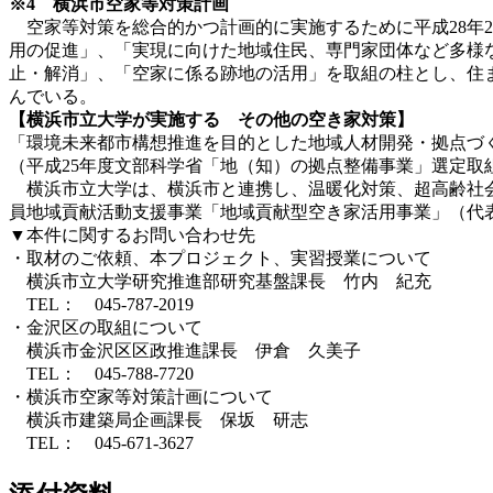
※4 横浜市空家等対策計画
空家等対策を総合的かつ計画的に実施するために平成28年
用の促進」、「実現に向けた地域住民、専門家団体など多様
止・解消」、「空家に係る跡地の活用」を取組の柱とし、住
んでいる。
【横浜市立大学が実施する その他の空き家対策】
「環境未来都市構想推進を目的とした地域人材開発・拠点づく
（平成25年度文部科学省「地（知）の拠点整備事業」選定取
横浜市立大学は、横浜市と連携し、温暖化対策、超高齢社会
員地域貢献活動支援事業「地域貢献型空き家活用事業」（代
▼本件に関するお問い合わせ先
・取材のご依頼、本プロジェクト、実習授業について
横浜市立大学研究推進部研究基盤課長 竹内 紀充
TEL： 045-787-2019
・金沢区の取組について
横浜市金沢区区政推進課長 伊倉 久美子
TEL： 045-788-7720
・横浜市空家等対策計画について
横浜市建築局企画課長 保坂 研志
TEL： 045-671-3627