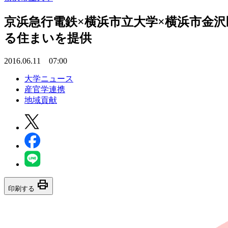
京浜急行電鉄×横浜市立大学×横浜市金
る住まいを提供
2016.06.11 07:00
大学ニュース
産官学連携
地域貢献
print
印刷する