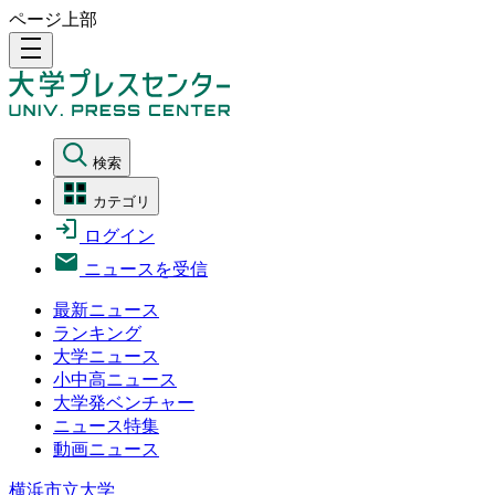
ページ上部
density_medium
検索
カテゴリ
ログイン
ニュースを受信
最新ニュース
ランキング
大学ニュース
小中高ニュース
大学発ベンチャー
ニュース特集
動画ニュース
横浜市立大学