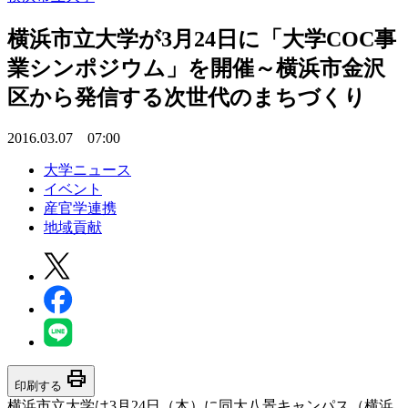
横浜市立大学が3月24日に「大学COC事
業シンポジウム」を開催～横浜市金沢
区から発信する次世代のまちづくり
2016.03.07 07:00
大学ニュース
イベント
産官学連携
地域貢献
print
印刷する
横浜市立大学は3月24日（木）に同大八景キャンパス（横浜