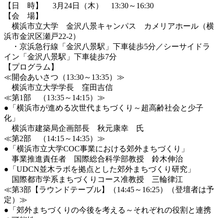
【日 時】 3月24日（木） 13:30～16:30
【会 場】
横浜市立大学 金沢八景キャンパス カメリアホール（横
浜市金沢区瀬戸22-2）
・京浜急行線「金沢八景駅」下車徒歩5分／シーサイドラ
イン「金沢八景駅」下車徒歩7分
【プログラム】
≪開会あいさつ（13:30～13:35）≫
横浜市立大学学長 窪田吉信
≪第1部 （13:35～14:15）≫
●「横浜市が進める次世代まちづくり～超高齢社会と少子
化」
横浜市建築局企画部長 秋元康幸 氏
≪第2部 （14:15～14:35）≫
●「横浜市立大学COC事業における郊外まちづくり」
事業推進責任者 国際総合科学部教授 鈴木伸治
●「UDCN並木ラボを拠点とした郊外まちづくり研究」
国際都市学系まちづくりコース准教授 三輪律江
≪第3部【ラウンドテーブル】（14:45～16:25）（登壇者は予
定）≫
●「郊外まちづくりの今後を考える～それぞれの役割と連携