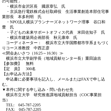
の可能性」
・横浜市金沢区長 國原章弘 氏
・京浜急行電鉄株式会社取締役 生活事業創造本部住宅事
業部長 本多利明 氏
・NPO法人横浜プランナーズネットワーク理事 谷口和
豊 氏
・子どもの未来サポートオフィス代表 米田佐知子 氏
・横浜市建築局企画部長 秋元康幸 氏
コーディネーター： 横浜市立大学国際都市学系まちづく
りコース准教授 中西正彦
≪閉会あいさつ（16:25～16:30）≫
横浜市立大学副学長（地域貢献センター長）重田諭吉
【参加費】 無料
【定 員】 300名
【お申込み方法】
申込書に必要事項を記入し、メールまたはFAXで申し込
む。
▼本件に関する申し込み・問い合わせ先
横浜市立大学 研究推進課地域貢献担当（COC事業担
当）
TEL: 045-787-2205
FAX: 045-787-2205