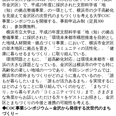
市金沢区）で、平成25年度に採択された文部科学省「地
（知）の拠点整備事業」の一環として、横浜市の少子高齢化
を見据えて金沢区の次世代のまちづくりを考える大学COC
事業シンポジウムを開催する。事前申込み制（定員300
名）。参加費無料。
横浜市立大学は、平成25年度文部科学省「地（知）の拠点
整備事業」に採択された「環境未来都市構想推進を目的とし
た地域人材開発・拠点づくり事業」において、横浜市金沢区
の並木地区に拠点を置き、「コミュニティの活性化」、「健
康に暮らせるまちづくり」に取り組んでいる。
環境問題とともに、「超高齢化対応」は環境未来都市・横
浜の大きな課題となっている。金沢区は横浜市の中でも特に
高齢化の著しい地域の一つであり、今回シンポジウムでは、
横浜市の郊外まちづくりがどのように進んでいるのか、「誰
もが暮らしたいまち」「誰もが活力あるまち」を実現するに
はどのようなことに取り組んでいくのかなど、「まちづく
り」から暮らす人の「コミュニティづくり」まで、さまざま
な角度からお話しいただける方々をゲストにお招きし、金沢
区とまちづくりの今後と連携の可能性を考える。
◆COC事業シンポジウム～金沢から発信する次世代のまち
づくり～