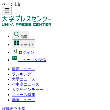
ページ上部
density_medium
検索
カテゴリ
ログイン
ニュースを受信
最新ニュース
ランキング
大学ニュース
小中高ニュース
大学発ベンチャー
ニュース特集
動画ニュース
横浜市立大学