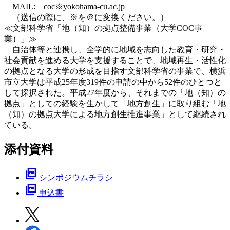
MAIL: coc※yokohama-cu.ac.jp
（送信の際に、※を＠に変換ください。）
≪文部科学省「地（知）の拠点整備事業（大学COC事
業）」≫
自治体等と連携し、全学的に地域を志向した教育・研究・
社会貢献を進める大学を支援することで、地域再生・活性化
の拠点となる大学の形成を目指す文部科学省の事業で、横浜
市立大学は平成25年度319件の申請の中から52件のひとつと
して採択された。平成27年度から、それまでの「地（知）の
拠点」としての経験を生かして「地方創生」に取り組む「地
（知）の拠点大学による地方創生推進事業」として継続され
ている。
添付資料
picture_as_pdf
シンポジウムチラシ
picture_as_pdf
申込書