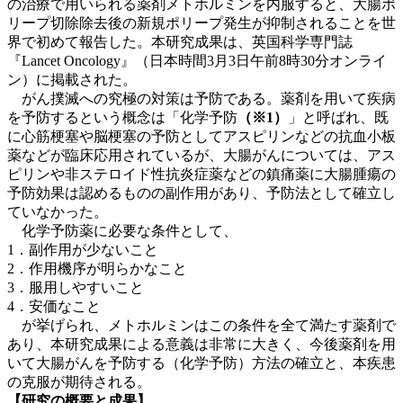
の治療で用いられる薬剤メトホルミンを内服すると、大腸ポ
リープ切除除去後の新規ポリープ発生が抑制されることを世
界で初めて報告した。本研究成果は、英国科学専門誌
『Lancet Oncology』（日本時間3月3日午前8時30分オンライ
ン）に掲載された。
がん撲滅への究極の対策は予防である。薬剤を用いて疾病
を予防するという概念は「化学予防
（※1）
」と呼ばれ、既
に心筋梗塞や脳梗塞の予防としてアスピリンなどの抗血小板
薬などが臨床応用されているが、大腸がんについては、アス
ピリンや非ステロイド性抗炎症薬などの鎮痛薬に大腸腫瘍の
予防効果は認めるものの副作用があり、予防法として確立し
ていなかった。
化学予防薬に必要な条件として、
1．副作用が少ないこと
2．作用機序が明らかなこと
3．服用しやすいこと
4．安価なこと
が挙げられ、メトホルミンはこの条件を全て満たす薬剤で
あり、本研究成果による意義は非常に大きく、今後薬剤を用
いて大腸がんを予防する（化学予防）方法の確立と、本疾患
の克服が期待される。
【研究の概要と成果】