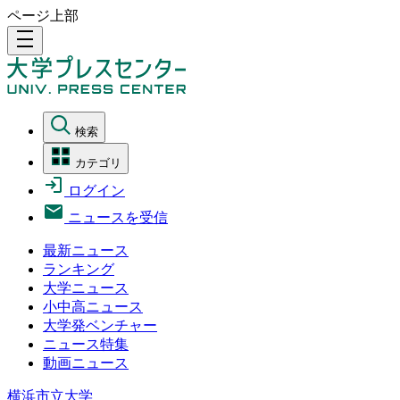
ページ上部
density_medium
検索
カテゴリ
ログイン
ニュースを受信
最新ニュース
ランキング
大学ニュース
小中高ニュース
大学発ベンチャー
ニュース特集
動画ニュース
横浜市立大学