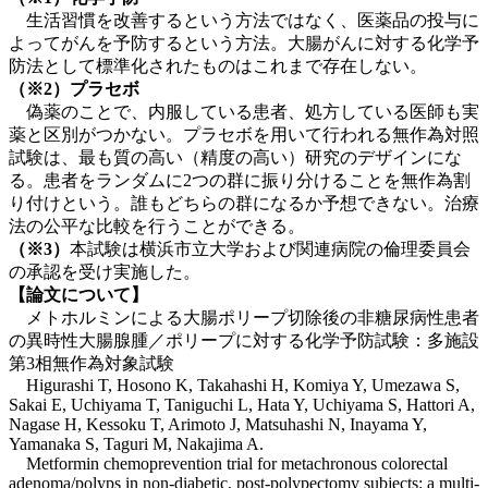
生活習慣を改善するという方法ではなく、医薬品の投与に
よってがんを予防するという方法。大腸がんに対する化学予
防法として標準化されたものはこれまで存在しない。
（※2）プラセボ
偽薬のことで、内服している患者、処方している医師も実
薬と区別がつかない。プラセボを用いて行われる無作為対照
試験は、最も質の高い（精度の高い）研究のデザインにな
る。患者をランダムに2つの群に振り分けることを無作為割
り付けという。誰もどちらの群になるか予想できない。治療
法の公平な比較を行うことができる。
（※3）
本試験は横浜市立大学および関連病院の倫理委員会
の承認を受け実施した。
【論文について】
メトホルミンによる大腸ポリープ切除後の非糖尿病性患者
の異時性大腸腺腫／ポリープに対する化学予防試験：多施設
第3相無作為対象試験
Higurashi T, Hosono K, Takahashi H, Komiya Y, Umezawa S,
Sakai E, Uchiyama T, Taniguchi L, Hata Y, Uchiyama S, Hattori A,
Nagase H, Kessoku T, Arimoto J, Matsuhashi N, Inayama Y,
Yamanaka S, Taguri M, Nakajima A.
Metformin chemoprevention trial for metachronous colorectal
adenoma/polyps in non-diabetic, post-polypectomy subjects: a multi-