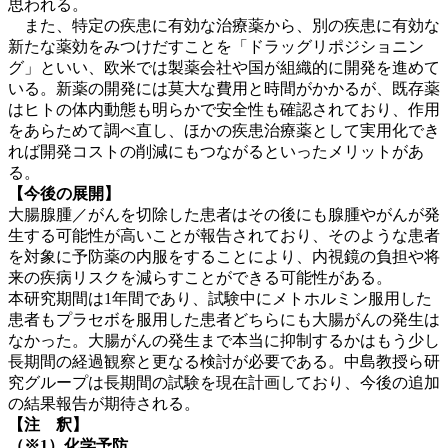
思われる。
また、特定の疾患に有効な治療薬から、別の疾患に有効な
新たな薬効をみつけだすことを「ドラッグリポジショニン
グ」といい、欧米では製薬会社や国が組織的に開発を進めて
いる。新薬の開発には莫大な費用と時間がかかるが、既存薬
はヒトの体内動態も明らかで安全性も確認されており、作用
をあらためて調べ直し、ほかの疾患治療薬として実用化でき
れば開発コストの削減にもつながるといったメリットがあ
る。
【今後の展開】
大腸腺腫／がんを切除した患者はその後にも腺腫やがんが発
生する可能性が高いことが報告されており、そのような患者
を対象に予防薬の内服をすることにより、内視鏡の負担や将
来の疾病リスクを減らすことができる可能性がある。
本研究期間は1年間であり、試験中にメトホルミン服用した
患者もプラセボを服用した患者どちらにも大腸がんの発生は
なかった。大腸がんの発生まで本当に抑制するかはもう少し
長期間の経過観察と更なる検討が必要である。中島教授ら研
究グループは長期間の試験を現在計画しており、今後の追加
の結果報告が期待される。
【注 釈】
（※1）化学予防