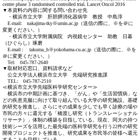
centre phase 3 randomised controlled trial. Lancet Oncol 2016
▼本資料の内容に関する問い合わせ先
・横浜市立大学 肝胆膵消化器病学 教授 中島淳
E-mail: nakajima-tky※umin.ac.jp（送信の際に、※を＠に
変更ください。）
・横浜市立大学附属病院 内視鏡センター 助教 日暮
（ひぐらし）琢磨
E-mail : takuma_h※yokohama-cu.ac.jp（送信の際に、※を
＠に変更ください。）
Tel: 045-787-2640
▼取材対応窓口、資料請求など
公立大学法人横浜市立大学 先端研究推進課
TEL: 045-787-2510
≪横浜市立大学先端医科学研究センター≫
横浜市の中期計画に基づき、「がん」や「生活習慣病」な
どの疾患克服に向けて取り組んでいる大学の研究施設。基礎
的研究を推進し、さらにその成果を少しでも早く診療の場や
市民の方々に還元する「橋渡し研究（トランスレーショナル
リサーチ）」体制の構築を目指している。現在、同大の持つ
技術シーズを活用した最先端の医科学研究を行う22件の研究
開発プロジェクトを推進し、研究成果を市民等の皆様へ還元
することを目指している。