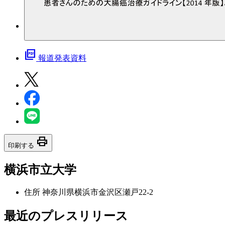
picture_as_pdf
報道発表資料
print
印刷する
横浜市立大学
住所
神奈川県横浜市金沢区瀬戸22-2
最近のプレスリリース