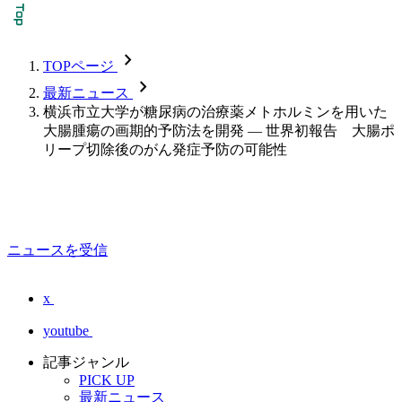
chevron_forward
TOPページ
chevron_forward
最新ニュース
横浜市立大学が糖尿病の治療薬メトホルミンを用いた
大腸腫瘍の画期的予防法を開発 — 世界初報告 大腸ポ
リープ切除後のがん発症予防の可能性
ニュースを受信
x
youtube
記事ジャンル
PICK UP
最新ニュース