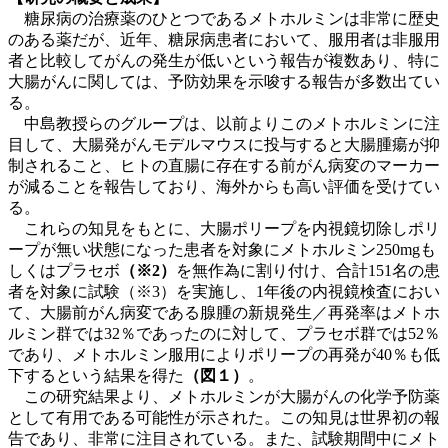
糖尿病の治療薬のひとつであるメトホルミンは非常に歴史
のある薬だが、近年、糖尿病患者において、服用者は非服用
者と比較してがんの発生が低いという報告が複数あり、特に
大腸がんに関しては、予防効果を示唆する報告が多数出てい
る。
中島教授らのグループは、以前よりこのメトホルミンに注
目して、大腸発がんモデルマウスに投与すると大腸腫瘍が抑
制されること、ヒトの直腸に存在する前がん病変のマーカー
が減ることを報告しており、海外からも高い評価を受けてい
る。
これらの知見をもとに、大腸ポリープを内視鏡切除しポリ
ープが無い状態になった患者を対象にメトホルミン250mgも
しくはプラセボ
（※2）
を無作為に割り付け、合計151名の患
者を対象に試験（※3）を実施し、1年後の内視鏡検査におい
て、大腸前がん病変である腺腫の新規発生／再発率はメトホ
ルミン群では32％であったのに対して、プラセボ群では52％
であり、メトホルミン服用によりポリープの再発が40％も低
下するという結果を得た
（図１）
。
この研究結果より、メトホルミンが大腸がんの化学予防薬
として有用である可能性が示された。この知見は世界初の報
告であり、非常に注目されている。また、試験期間中にメト