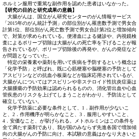
ホルミン服用で重篤な副作用を認めた患者はいなかった。
【研究の目的と研究成果の意義】
大腸がんは、国立がん研究センターのがん情報サービス
「2015年のがん統計予測」の部位別がん罹患数予測で男女合
計第1位、部位別がん死亡数予測で男女合計第2位と増加傾向
で、対策が求められている。便潜血による健診や、内視鏡検
査によるポリープ切除は大腸がんの死亡率を下げることが報
告されているが、ポリープ切除後の再発や、がんの発症など
が問題となっていた。
特定の栄養素や薬剤を用いて疾病を予防するという概念は
「化学予防」と呼ばれ、既に心筋梗塞や脳梗塞の予防として
アスピリンなどの抗血小板薬などが臨床応用されているが、
大腸がんについてはアスピリンや非ステロイド性抗炎症薬は
大腸腫瘍の予防効果は認められるものの、消化管出血や心血
管疾患のリスクを上げてしまうことがわかり、予防法として
確立していない。
化学予防薬に必要な条件として、1．副作用が少ないこ
と、2．作用機序が明らかなこと、3．服用しやすいこと、
4．安価なこと、が挙げられる。メトホルミンはこの条件を
全て満たす薬剤であり、我が国のみならず先進各国で増加傾
向の大腸がんの予防に向け、本試験の意義はかなり大きいと