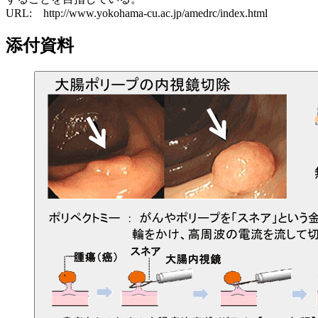
URL: http://www.yokohama-cu.ac.jp/amedrc/index.html
添付資料