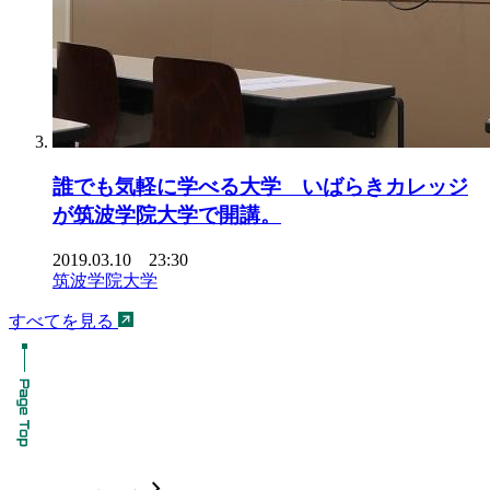
誰でも気軽に学べる大学 いばらきカレッジ
が筑波学院大学で開講。
2019.03.10 23:30
筑波学院大学
すべてを見る
chevron_forward