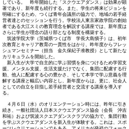
している。 昨年開始した「スクウエアダンス」は効果が顕
著であり、新年度も続行する。また、学生の将来ビジョンを
明確にするため、つくば青年会議所の協力で、地域の若手経
営者達とのセッションを行う。学校法人東京家政学院の創始
者である大江スミの教育理念を解説する講座では、新年度は
さらに学生が理念の語り部となる制度を構築する。
筑波学院大学（茨城県つくば市 学長大島愼子）は、初年
次教育とキャリア教育の一貫性をはかり、昨年度からフレッ
シュマンセミナー（担当 金久保紀子准教授）として新たな
カリキュラムを開始した。
新入生が大学で自主的に学ぶ習慣を身につけるため学習支
援、メンタル支援、生活支援だけでなく、集団に配慮する行
動、他人に配慮する心の豊かさ、そして本学で学ぶ意義を理
解する講座と幅広い内容とし、新年度からは、更に、社会人
としての自立を目指し若手経営者と交流する講座を導入す
る。
４月６日（水）のオリエンテーション時には、昨年に引き
続き、一般社団法人日本スクウエアダンス協会（会長 沖吉
和祐）および筑波スクエアダンスクラブの協力で、集団行動
を学ぶスクウエアダンスを新入生が体験する。これは、スポ
ーツレクリエーションでもある、アメリカが発祥のフォーク