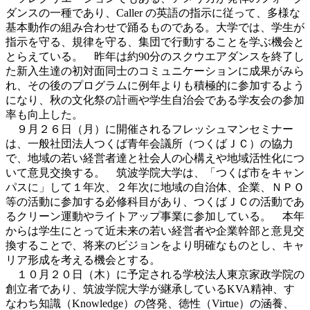
ダンスの一種であり、Caller の英語の指示に従って、多様な
基本動作の組み合わせで踊るものである。大学では、学生が
指示を守る、規律を守る、集団で行動することを学ぶ機会と
とらえている。 昨年は約90分のスクウエアダンスを終了し
た新入生達の初対面同士のコミュニケーションに成果がみら
れ、その後のプログラムに例年よりも積極的に参加するよう
になり、秋の文化祭の計画や学生自治会である学友会の参加
率も向上した。
９月２６日（月）に開催されるフレッシュマンセミナー
は、一般社団法人つくば青年会議所（つくばＪＣ）の協力
で、地域の若い経営者達と社会人の心構えや地域活性化につ
いて意見交換する。 筑波学院大学は、「つくば市をキャン
パスに」して１年次、２年次に地域の自治体、企業、ＮＰＯ
等の活動に参加する必修科目があり、つくばＪＣの活動であ
るクリーン運動やライトアップ事業に参加している。 本年
からは学生にとって近未来の若い経営者や企業幹部と意見交
換することで、将来のビジョンをより明確なものとし、キャ
リア形成を考える機会とする。
１０月２０日（木）に予定される学校法人東京家政学院の
創立者であり、筑波学院大学が継承しているKVA精神、す
なわち知識（Knowledge）の啓発、徳性（Virtue）の涵養、