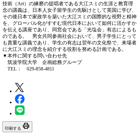
技術（Art）の練磨の提唱者である大江スミの生涯と教育理
念の講義は、日本人女子留学生の先駆けとして英国に学び、
その後日本で家政学を築いた大江スミの国際的な視野と精神
を、グローバル化がすすむ現代日本において如何に活かすか
を伝える講座であり、同窓会である「光塩会」有志によるも
のである。 男女共同参画社会において、男子学生にとって
も貴重な講義であり、学生の有志は翌年の文化祭で、来場者
に大江スミの理念を紹介する役割を努める計画である。
▼本件に関する問い合わせ先
筑波学院大学 企画総務グループ
TEL： 029-858-4811
print
印刷する