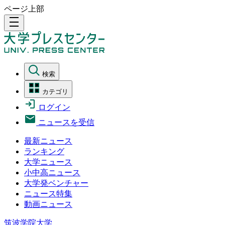
ページ上部
density_medium
検索
カテゴリ
ログイン
ニュースを受信
最新ニュース
ランキング
大学ニュース
小中高ニュース
大学発ベンチャー
ニュース特集
動画ニュース
筑波学院大学