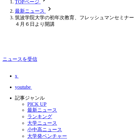
TOPページ
chevron_forward
最新ニュース
筑波学院大学の初年次教育、フレッシュマンセミナー
４月６日より開講
ニュースを受信
x
youtube
記事ジャンル
PICK UP
最新ニュース
ランキング
大学ニュース
小中高ニュース
大学発ベンチャー