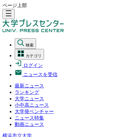
ページ上部
density_medium
検索
カテゴリ
ログイン
ニュースを受信
最新ニュース
ランキング
大学ニュース
小中高ニュース
大学発ベンチャー
ニュース特集
動画ニュース
横浜市立大学