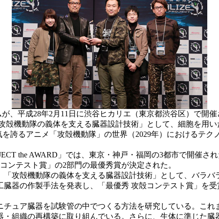
平成28年2月11日に渋谷ヒカリエ（東京都渋谷区）で開催された「攻殻
「攻殻機動隊の義体を支える臓器設計技術」として、細胞を用い
大な人気を誇るアニメ「攻殻機動隊」の世界（2029年）における
ROJECT the AWARD」では、東京・神戸・福岡の3都市で
殻コンテスト賞」の2部門の最優秀賞が決定された。
「攻殻機動隊の義体を支える臓器設計技術」として、バラバ
工臓器の作製手法を発表し、「最優秀 攻殻コンテスト賞」を受
チュア臓器を試験管の中でつくる方法を研究している。これ
器・組織の再構築に取り組んでいる。さらに、生体に準じた臓