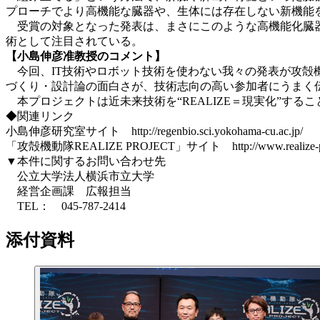
プローチでより高機能な臓器や、生体には存在しない新機能
受賞の対象となった発表は、まさにこのような高機能化臓器
術として注目されている。
【小島伸彦准教授のコメント】
今回、IT技術やロボット技術を使わない我々の発表が攻殻機動
づくり・設計論の面白さが、技術志向の高い参加者にうまく
本プロジェクトは近未来技術を“REALIZE＝現実化”す
◆関連リンク
小島伸彦研究室サイト http://regenbio.sci.yokohama-cu.ac.jp/
「攻殻機動隊REALIZE PROJECT」サイト http://www.realize-proj
▼本件に関するお問い合わせ先
公立大学法人横浜市立大学
経営企画課 広報担当
TEL： 045-787-2414
添付資料