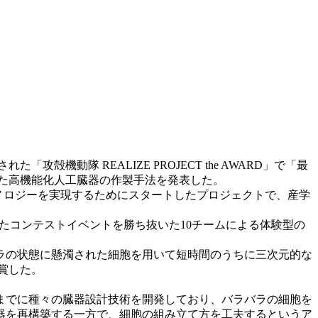
機動隊 REALIZE PROJECT the AWARD」で「最
た高機能化人工臓器の作製手法を発表した。
テクノロジーを実現するためにスタートしたプロジェクトで、産学
開催されたコンテストイベントを勝ち抜いた10チームによる体験型の
ラの状態に懸濁された細胞を用いて短時間のうちに三次元的な
賞した。
までに種々の臓器設計技術を開発しており、バラバラの細胞を
器を再構築する一方で、細胞の組み立て方を工夫するというア