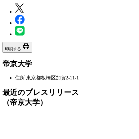
print
印刷する
帝京大学
住所
東京都板橋区加賀2-11-1
最近のプレスリリース
（帝京大学）