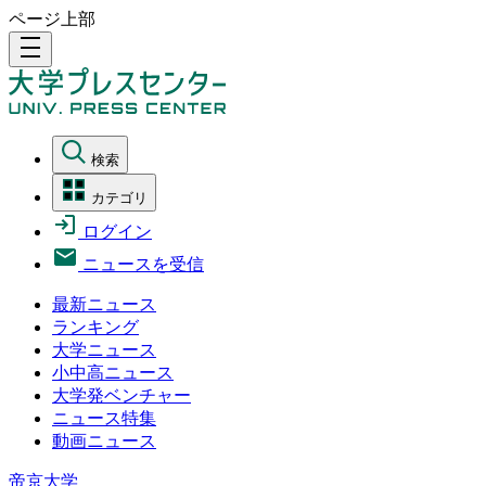
ページ上部
density_medium
検索
カテゴリ
ログイン
ニュースを受信
最新ニュース
ランキング
大学ニュース
小中高ニュース
大学発ベンチャー
ニュース特集
動画ニュース
帝京大学