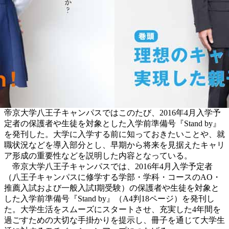
帝京大学八王子キャンパスではこのたび、2016年4月入学予
定者の保護者や生徒を対象とした入学前準備号『Stand by』
を発刊した。大学に入学する前に知っておきたいことや、就
職状況などを導入部分とし、早期から将来を見据えたキャリ
ア形成の重要性などを説明した内容となっている。
帝京大学八王子キャンパスでは、2016年4月入学予定者
（八王子キャンパスに修学する学部・学科・コースのAO・
推薦入試および一般入試I期受験）の保護者や生徒を対象と
した入学前準備号『Stand by』（A4判18ページ）を発刊し
た。大学生活をスムーズにスタートさせ、充実した4年間を
過ごすための大切な手掛かりを提示し、冊子を通じて大学生