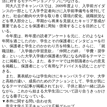
活に対するモチベーションアップにつなげる。
同大八王子キャンパスでは、2009年度より、入学前ガイダ
ンスの一部として入学予定者向けに入学前準備号を発刊して
きた。社会の動向や大学を取り巻く環境の変化、就職状況な
どを導入部分とし、早期から将来を見据えたキャリア形成が
重要であることを保護者に周知・啓発することを目的として
いる。
今年度は、昨年度の読者アンケートを元に、どのような4
年間を過ごしたのか、学生とその保護者にインタビューを行
い、保護者と学生とのかかわり方を特集した。さらに、「就
職活動」「入学後の学習意欲」「仲間との絆」「学費・奨学
金」といった大学入学後の保護者が気になる内容をテーマご
とに掲載している。また、各テーマでは外部識者からの意見
を掲載し、保護者にとって有用なアドバイスを読むことがで
きる。
また、裏表紙からは学生向けにキャンパスライフや、大学
と高校の違い、成長のためのアクションとして、学生が気に
なるテーマの記事が掲載されており、子供と親が一緒に読み
ながら、これから始まる大学生活について語り合うきっかけ
となる冊子になっている。
▼本件に関する問い合わせ先
帝京大学八王子キャンパス広報グループ