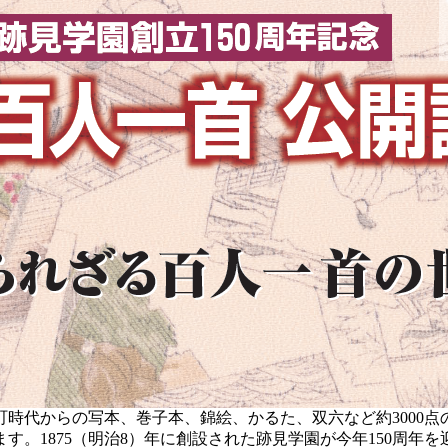
時代からの写本、巻子本、錦絵、かるた、双六など約3000
。1875（明治8）年に創設された跡見学園が今年150周年