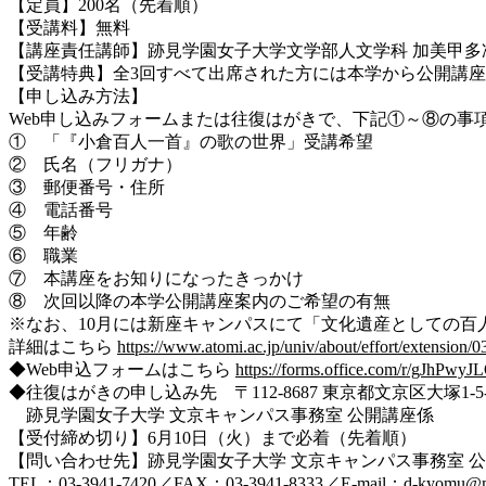
【定員】200名（先着順）
【受講料】無料
【講座責任講師】跡見学園女子大学文学部人文学科 加美甲
【受講特典】全3回すべて出席された方には本学から公開講
【申し込み方法】
Web申し込みフォームまたは往復はがきで、下記①～⑧の事項
① 「『小倉百人一首』の歌の世界」受講希望
② 氏名（フリガナ）
③ 郵便番号・住所
④ 電話番号
⑤ 年齢
⑥ 職業
⑦ 本講座をお知りになったきっかけ
⑧ 次回以降の本学公開講座案内のご希望の有無
※なお、10月には新座キャンパスにて「文化遺産としての
詳細はこちら
https://www.atomi.ac.jp/univ/about/effort/extension/0
◆Web申込フォームはこちら
https://forms.office.com/r/gJhPwy
◆往復はがきの申し込み先 〒112-8687 東京都文京区大塚1-5-
跡見学園女子大学 文京キャンパス事務室 公開講座係
【受付締め切り】6月10日（火）まで必着（先着順）
【問い合わせ先】跡見学園女子大学 文京キャンパス事務室 
TEL：03-3941-7420／FAX：03-3941-8333／E-mail：d-kyomu@mmc