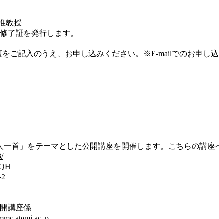
多准教授
座修了証を発行します。
をご記入のうえ、お申し込みください。※E-mailでのお申し
百人一首」をテーマとした公開講座を開催します。こちらの講座
3/
JLQH
2
公開講座係
.atomi.ac.jp