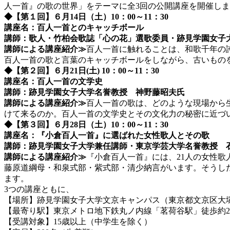
人一首』の歌の世界」をテーマに全3回の公開講座を開催し
◆【第１回】６月14日（土）10：00～11：30
講座名：百人一首とのキャッチボール
講師：歌人・竹柏会歌誌「心の花」選歌委員・跡見学園女子
講師による講座紹介≫
百人一首に触れることは、和歌千年の
百人一首の歌と言葉のキャッチボールをしながら、古いもの
◆【第２回】６月21日(土) 10：00～11：30
講座名：百人一首の文学史
講師：跡見学園女子大学名誉教授 神野藤昭夫氏
講師による講座紹介≫
百人一首の歌は、どのような現場から
けて来るのか。百人一首の文学史とその文化力の秘密に近づ
◆【第３回】６月28日（土）10：00～11：30
講座名：『小倉百人一首』に選ばれた女性歌人とその歌
講師：跡見学園女子大学兼任講師・東京学芸大学名誉教授 
講師による講座紹介≫
『小倉百人一首』には、21人の女性
藤原道綱母・和泉式部・紫式部・清少納言がいます。そうし
ます。
3つの講座ともに、
【場所】跡見学園女子大学文京キャンパス（東京都文京区大塚1-
【最寄り駅】東京メトロ地下鉄丸ノ内線「茗荷谷駅」徒歩約
【受講対象】15歳以上（中学生を除く）