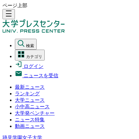
ページ上部
density_medium
検索
カテゴリ
ログイン
ニュースを受信
最新ニュース
ランキング
大学ニュース
小中高ニュース
大学発ベンチャー
ニュース特集
動画ニュース
跡見学園女子大学