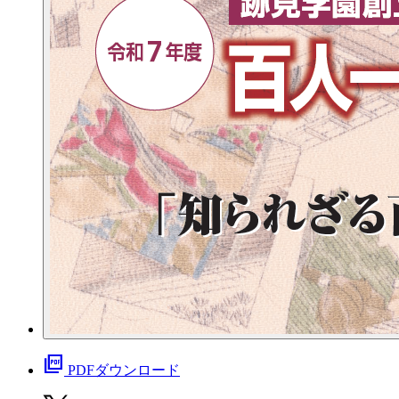
picture_as_pdf
PDFダウンロード