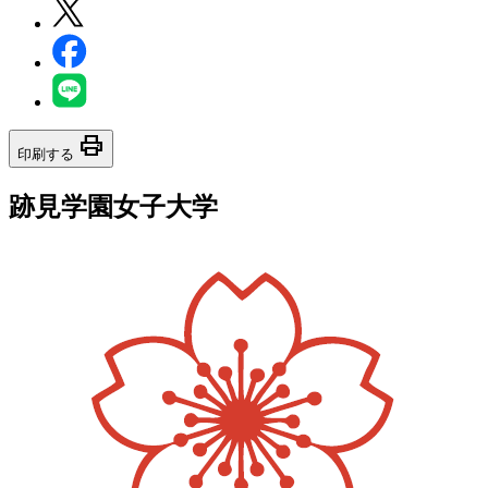
print
印刷する
跡見学園女子大学