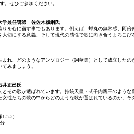
ます。ぜひご参加ください。
大学兼任講師 佐佐木頼綱氏
誇りを心に宿す事でもあります。例えば、蝉丸の無常感、阿倍
を大切にする意義、そして現代の感性で歌に向き合うよろこび
生まれ、どのようなアンソロジー（詞華集）として成立したの
いてみましょう。
石井正己氏
歌人とその歌が選ばれています。持統天皇・式子内親王のような
た女性たちの歌の中からどのような歌が選ばれているのか、そ
5-2）
2分