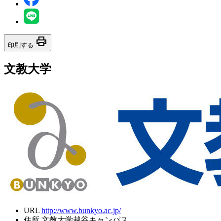
print
印刷する
文教大学
URL
http://www.bunkyo.ac.jp/
住所
文教大学越谷キャンパス