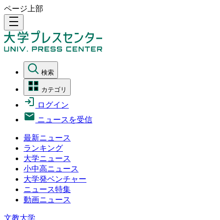
ページ上部
density_medium
検索
カテゴリ
ログイン
ニュースを受信
最新ニュース
ランキング
大学ニュース
小中高ニュース
大学発ベンチャー
ニュース特集
動画ニュース
文教大学