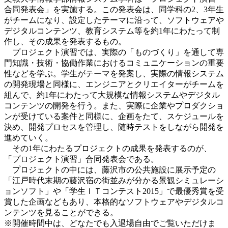
合同発表会」を実施する。この発表会は、同学科の2、3年生
がチームになり、設定したテーマに沿って、ソフトウェアや
デジタルコンテンツ、教育システム等を約1年にわたって制
作し、その成果を発表するもの。
プロジェクト演習では、実際の「ものづくり」を通して専
門知識・技術・協働作業におけるコミュニケーションの重要
性などを学ぶ。学生がテーマを発案し、実際の情報システム
の開発現場と同様に、エンジニアとクリエイターがチームを
組んで、約1年にわたって大規模な情報システムやデジタル
コンテンツの開発を行う。また、実際に企業やプロダクショ
ンが受けている案件と同様に、企画をたて、スケジュールを
決め、開発プロセスを管理し、随時テストをしながら開発を
進めていく。
その1年にわたるプロジェクトの成果を発表するのが、
「プロジェクト演習」合同発表会である。
プロジェクトの中には、藤沢市の公共施設に展示予定の
「江戸時代末期の藤沢宿の街並みが分かる景観シミュレーシ
ョンソフト」や「学生ＩＴコンテスト2015」で最優秀賞を受
賞した企画などもあり、本格的なソフトウェアやデジタルコ
ンテンツを見ることができる。
※開催時間中は、どなたでも入退場自由でご覧いただけま