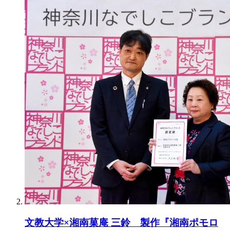
文教大学×湘南菓庵 三鈴 製作『湘南ポモロ