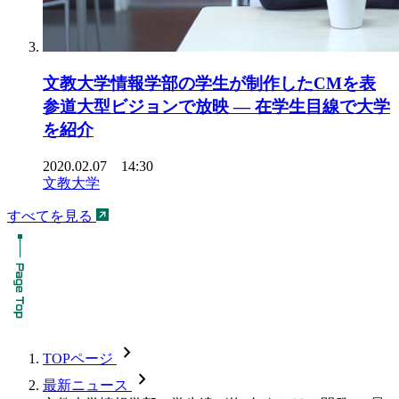
文教大学情報学部の学生が制作したCMを表
参道大型ビジョンで放映 — 在学生目線で大学
を紹介
2020.02.07 14:30
文教大学
すべてを見る
chevron_forward
TOPページ
chevron_forward
最新ニュース