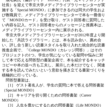
社長）を迎えて帝京大学メディアライブラリーセンターが実
施する「Special MONDO」に参加できるのは同大の学生およ
び教職員で、メディアライブラリーセンターで本を一冊借り
て「MONDOカード」を受け取り、ゲスト回答者に質問した
い内容を記入。ゲスト回答者からのメッセージと推薦本は、
メディアライブラリーセンター内に展示される。
帝京大学メディアライブラリーセンターが2012年度より開
始した「共読ライブラリー」とは、本を読み合い、薦め合
い、評し合う新しい読書スタイルを取り入れた統合的な読書
推進企画で、「College MONDO（カレッジ問答）」はその
プロジェクトの1つ。学生が気になっている疑問や悩みに対
して本で応える問答型の書架企画で、本を紹介するキャッチ
コピーや本の並べ方も工夫し、展示した本だけでなく、関連
する本を読んでみたいという意欲を掻き立てる書架づくりを
積極的に行っている。
問答型書架は、
［1］ ゲスト著名人が、学生の質問に本で答える問答書架
（Special MONDO）
［2］ キャリアを切り開くための問答書架（Career
MONDO）
［3］ 人生を豊かにするための問答書架（Life MONDO）