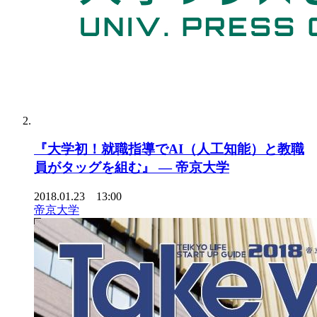
『大学初！就職指導でAI（人工知能）と教職
員がタッグを組む』 — 帝京大学
2018.01.23 13:00
帝京大学