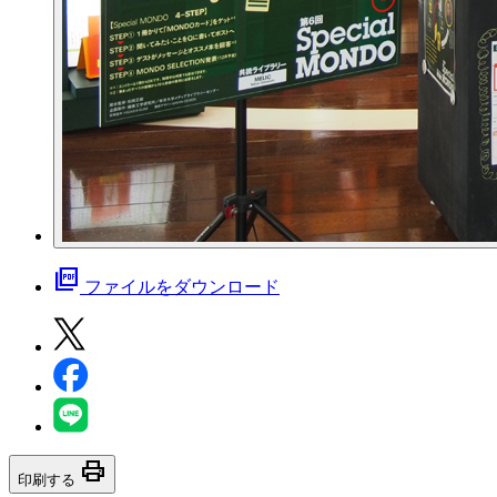
picture_as_pdf
ファイルをダウンロード
print
印刷する