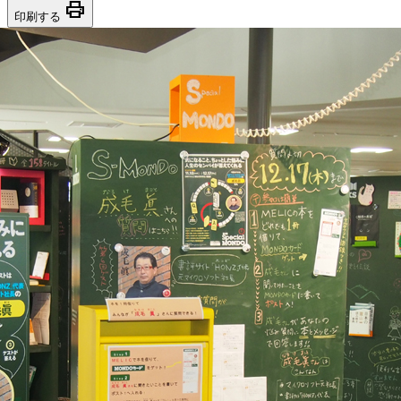
print
印刷する