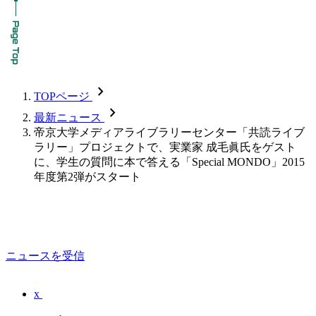
chevron_forward
TOPページ
chevron_forward
最新ニュース
帝京大学メディアライブラリーセンター「共読ライブ
ラリー」プロジェクトで、実業家 成毛眞氏をゲスト
に、学生の質問に本で答える「Special MONDO」2015
年度第2弾がスタート
ニュースを受信
x