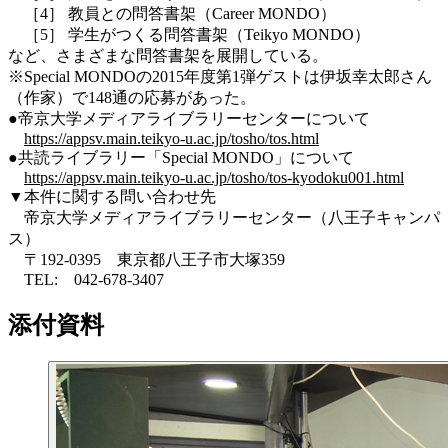
［4］ 教員との問答書架（Career MONDO）
［5］ 学生がつくる問答書架（Teikyo MONDO）
など、さまざまな問答書架を展開している。
※Special MONDOの2015年度第1弾ゲストは伊坂幸太郎さん
（作家）で148通の応募があった。
●帝京大学メディアライブラリーセンターについて
https://appsv.main.teikyo-u.ac.jp/tosho/tos.html
●共読ライブラリー「Special MONDO」について
https://appsv.main.teikyo-u.ac.jp/tosho/tos-kyodoku001.html
▼本件に関する問い合わせ先
帝京大学メディアライブラリーセンター（八王子キャンパ
ス）
〒192-0395 東京都八王子市大塚359
TEL: 042-678-3407
添付資料