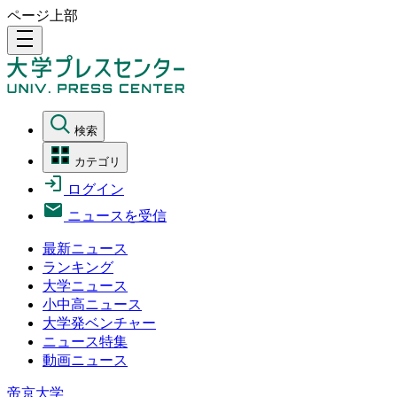
ページ上部
density_medium
検索
カテゴリ
ログイン
ニュースを受信
最新ニュース
ランキング
大学ニュース
小中高ニュース
大学発ベンチャー
ニュース特集
動画ニュース
帝京大学