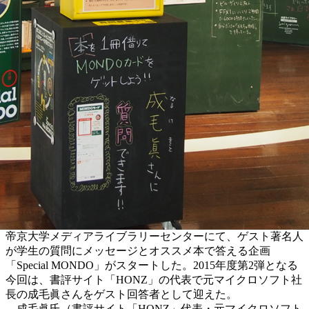
帝京大学メディアライブラリーセンターにて、ゲスト著名人
が学生の質問にメッセージとオススメ本で答える企画
「Special MONDO」がスタートした。2015年度第2弾となる
今回は、書評サイト「HONZ」の代表で元マイクロソフト社
長の成毛眞さんをゲスト回答者として迎えた。
成毛眞氏（書評サイト「HONZ」代表・元マイクロソフト