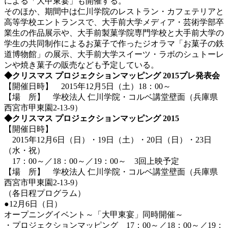
による「大甲東宴」も開催する。
そのほか、期間中は仁川学院のレストラン・カフェテリアと
高等学校エントランスで、大手前大学メディア・芸術学部卒
業生の作品展示や、大手前製菓学院専門学校と大手前大学の
学生の共同制作によるお菓子で作ったジオラマ「お菓子の鉄
道博物館」の展示、大手前大学スイーツ・ラボのシュトーレ
ンや焼き菓子の販売なども予定している。
◆クリスマス プロジェクションマッピング 2015プレ発表会
【開催日時】 2015年12月5日（土）18：00～
【場 所】 学校法人 仁川学院・コルベ講堂壁面（兵庫県
西宮市甲東園2-13-9）
◆クリスマス プロジェクションマッピング 2015
【開催日時】
2015年12月6日（日）・19日（土）・20日（日）・23日
（水・祝）
17：00～／18：00～／19：00～ 3回上映予定
【場 所】 学校法人 仁川学院・コルベ講堂壁面（兵庫県
西宮市甲東園2-13-9）
（各日程プログラム）
●12月6日（日）
オープニングイベント～「大甲東宴」同時開催～
・プロジェクションマッピング 17：00～／18：00～／19：