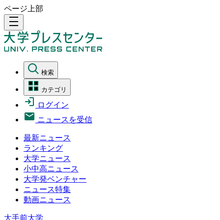
ページ上部
density_medium
検索
カテゴリ
ログイン
ニュースを受信
最新ニュース
ランキング
大学ニュース
小中高ニュース
大学発ベンチャー
ニュース特集
動画ニュース
大手前大学