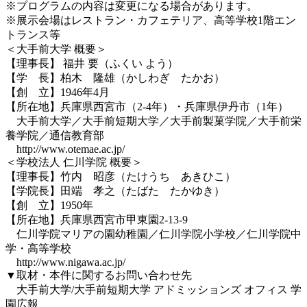
※プログラムの内容は変更になる場合があります。
※展示会場はレストラン・カフェテリア、高等学校1階エン
トランス等
＜大手前大学 概要＞
【理事長】 福井 要（ふくい よう）
【学 長】柏木 隆雄（かしわぎ たかお）
【創 立】1946年4月
【所在地】兵庫県西宮市（2-4年）・兵庫県伊丹市（1年）
大手前大学／大手前短期大学／大手前製菓学院／大手前栄
養学院／通信教育部
http://www.otemae.ac.jp/
＜学校法人 仁川学院 概要＞
【理事長】竹内 昭彦（たけうち あきひこ）
【学院長】田端 孝之（たばた たかゆき）
【創 立】1950年
【所在地】兵庫県西宮市甲東園2-13-9
仁川学院マリアの園幼稚園／仁川学院小学校／仁川学院中
学・高等学校
http://www.nigawa.ac.jp/
▼取材・本件に関するお問い合わせ先
大手前大学/大手前短期大学 アドミッションズ オフィス 学
園広報