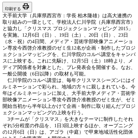
print
印刷する
大手前大学（兵庫県西宮市：学長 柏木隆雄）は高大連携の
取り組みの一環として、学校法人仁川学院（兵庫県西宮市）
と協力し「クリスマス プロジェクションマッピング 2015」
を実施。12月6日（日）、19日（土）、20日（日）、23日
（水・祝）の4日間、メディア・芸術学部映像アニメーショ
ン専攻今西啓介准教授のゼミ生12名が企画・制作したプロジ
ェクションマッピングを、仁川学院のコルベ講堂をキャンバ
スに上映する。これに先駆け、12月5日（土）18時より、メ
ディア関係者を対象とした、プレ発表会を開催する。なお、
一般公開後（6日以降）の取材も可能。
仁川学院のコルベ講堂は、毎年クリスマスシーズンにはイ
ルミネーションで彩られ、地域の方々に親しまれている。今
年はイルミネーションに加え、大手前大学メディア・芸術学
部映像アニメーション専攻今西啓介准教授のゼミ生が、ゼミ
開始当初から半年以上かけて企画・制作に取り組んだプロジ
ェクションマッピングの上映を行う。
3チームが「クリスマス」を大きなテーマに制作したそれ
ぞれ5分程度の作品を、1日3回上映するほか、オープニング
の12月6日（日）は、アゴラ（中庭）で甲東地域活性化団体