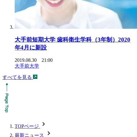
大手前短期大学 歯科衛生学科（3年制）2020
年4月に新設
2019.08.30 21:00
大手前大学
すべてを見る
chevron_forward
TOPページ
chevron_forward
最新ニュース