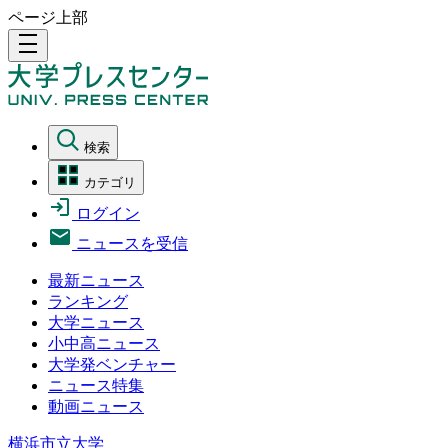
ページ上部
density_medium
検索
カテゴリ
ログイン
ニュースを受信
最新ニュース
ランキング
大学ニュース
小中高ニュース
大学発ベンチャー
ニュース特集
動画ニュース
横浜市立大学