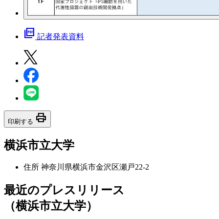
picture_as_pdf
記者発表資料
print
印刷する
横浜市立大学
住所
神奈川県横浜市金沢区瀬戸22-2
最近のプレスリリース
（横浜市立大学）