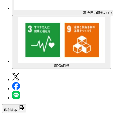
図 今回の研究のイ
SDGs目標
print
印刷する