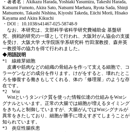
・著者名：Akikazu Harada, Yoshiaki Yasumizu, Takeshi Harada,
Katsumi Fumoto, Akira Sato, Natsumi Maehara, Ryota Sada, Shinji
Matsumoto, Takashi Nishina, Kiyoshi Takeda, Eiichi Morii, Hisako
Kayama and Akira Kikuchi
・DOI： 10.1038/s41467-025-58748-9
なお、本研究は、文部科学省科学研究費補助金 基盤研
究、挑戦的研究の一環として行われ、大阪対がん協会の支援
を受け、大阪大学 大学院医学系研究科 竹田潔教授、森井英
一教授等の協力を得て行われました。
◆
用語説明
*1 線維芽細胞
皮膚や筋肉などの組織の骨組みを作って支える細胞で、コ
ラーゲンなどの成分を作ります。けがをすると、壊れたとこ
ろを修復する働きもしてくれる、体の「修理屋」のような存
在です。
*2 Wnt
Wntというタンパク質を使った情報伝達の仕組みをWntシ
グナルといいます。正常の大腸では細胞が増えるタイミング
をきちんと制御していますが、大腸がんではWntシグナルが
異常をきたしており、細胞が勝手に増えすぎてしまうことが
知られています。
*3 炎症性腸疾患