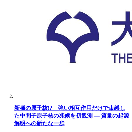
新種の原子核!? 強い相互作用だけで束縛し
た中間子原子核の兆候を初観測 ― 質量の起源
解明への新たな一歩