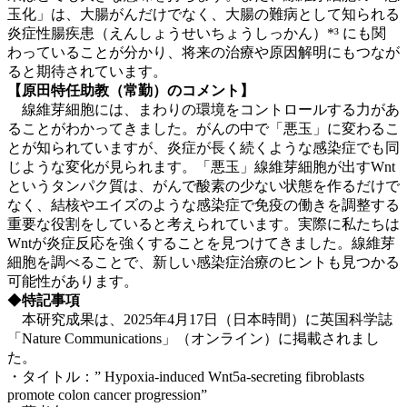
玉化」は、大腸がんだけでなく、大腸の難病として知られる
炎症性腸疾患（えんしょうせいちょうしっかん）*³ にも関
わっていることが分かり、将来の治療や原因解明にもつなが
ると期待されています。
【原田特任助教（常勤）のコメント】
線維芽細胞には、まわりの環境をコントロールする力があ
ることがわかってきました。がんの中で「悪玉」に変わるこ
とが知られていますが、炎症が長く続くような感染症でも同
じような変化が見られます。「悪玉」線維芽細胞が出すWnt
というタンパク質は、がんで酸素の少ない状態を作るだけで
なく、結核やエイズのような感染症で免疫の働きを調整する
重要な役割をしていると考えられています。実際に私たちは
Wntが炎症反応を強くすることを見つけてきました。線維芽
細胞を調べることで、新しい感染症治療のヒントも見つかる
可能性があります。
◆
特記事項
本研究成果は、2025年4月17日（日本時間）に英国科学誌
「Nature Communications」（オンライン）に掲載されまし
た。
・タイトル：” Hypoxia-induced Wnt5a-secreting fibroblasts
promote colon cancer progression”