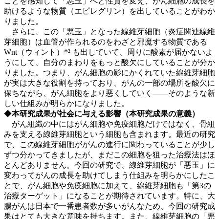
ことを感知して「悪玉」へと性質を変え、がん細胞の成長を
助けるような物質（エピレグリン）を出していることがわか
りました。
さらに、この「悪玉」となった線維芽細胞（炎症関連線維
芽細胞）は血管が作られるのをわざと邪魔する物質である
Wnt（ウィント）*² も出していて、周りに酸素が届かないよ
うにして、自分のまわりをもっと酸欠にしていることが分か
りました。つまり、がん細胞の影にかくれていた線維芽細胞
が実は大きな役割を持っており、がんの一部の場所を酸欠に
保ちながら、がん細胞をより悪くしていく――そのような新
しい仕組みが明らかになりました。
◆
本研究成果が社会に与える影響（本研究成果の意義）
がん組織の中にはがん細胞や免疫細胞だけではなく、骨組
みを支える線維芽細胞という細胞も含まれます。最近の研究
で、この線維芽細胞ががんの進行に関わっていることが少し
ずつ分かってきましたが、まだこの細胞を狙った治療法はほ
とんどありません。今回の研究で、線維芽細胞が「悪玉」に
変わってがんの成長を助けてしまう仕組みを明らかにしたこ
とで、がん細胞や免疫細胞に加えて、線維芽細胞も「第3の
治療ターゲット」になることが期待されています。特に、大
腸がんは日本で一番患者数が多いがんなため、今回の研究成
果はとても大きな意味を持ちます。また、線維芽細胞の「悪