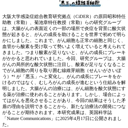
大阪大学感染症総合教育研究拠点（CiDER）の原田昭和特任
助教（常勤）、菊池章特任教授（常勤）らの研究グループ
は、大腸がんの表面近くの一部の場所で炎症を背景に酸欠状
態が起きると、がんの成長を助けることを世界で初めて明ら
かにしました。これまで、がん細胞も正常の細胞と同じく、
血管から酸素を受け取って勢いよく増えていると考えられて
きました。つまり酸素が足りないと、がんの成長にブレーキ
がかかると思われていました。今回、研究グループは、大腸
がんの局所的な酸欠状態に注目し、酸素が足りなくなること
でがん細胞の周りを取り囲む線維芽細胞（せんいがさいぼ
う）*¹ が「悪玉」へと変化し、がんの成長にブレーキをか
けるのではなく、むしろがんの成長が進むという仕組みを解
明しました。大腸がんの治療には、がん細胞を酸欠状態にす
る薬が治療に使われることがあります。しかし、場合によっ
てはがんを悪化させることがあり、今回の結果はそうした矛
盾の理由を説明できることから、新たな治療法の開発につな
がることが期待されます。本研究成果は、英国科学誌
「Nature Communications」に2025年4月17日に公開されまし
た。