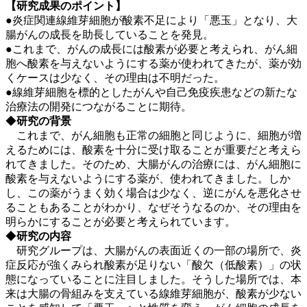
【研究成果のポイント】
●炎症関連線維芽細胞が酸素不足により「悪玉」となり、大
腸がんの成長を助長していることを発見。
●これまで、がんの成長には酸素が必要と考えられ、がん細
胞へ酸素を与えないようにする薬が使われてきたが、薬が効
くケースは少なく、その理由は不明だった。
●線維芽細胞を標的としたがんや自己免疫疾患などの新たな
治療法の開発につながることに期待。
◆
研究の背景
これまで、がん細胞も正常の細胞と同じように、細胞が増
えるためには、酸素を十分に受け取ることが重要だと考えら
れてきました。そのため、大腸がんの治療には、がん細胞に
酸素を与えないようにする薬が、使われてきました。しか
し、この薬がうまく効く場合は少なく、逆にがんを悪化させ
ることもあることがわかり、なぜそうなるのか、その理由を
明らかにすることが必要と考えられています。
◆
研究の内容
研究グループは、大腸がんの表面近くの一部の場所で、炎
症反応が強くみられ酸素が足りない「酸欠（低酸素）」の状
態になっていることに注目しました。そうした場所では、本
来は大腸の骨組みを支えている線維芽細胞が、酸素が少ない