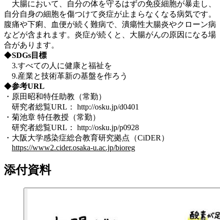
大腸において、自分の体を守るはずの免疫細胞が暴走し、
自分自身の細胞を傷つけて炎症が止まらなくなる病気です。
腹痛や下痢、血便が続く難病で、潰瘍性大腸炎やクローン病
などが含まれます。炎症が続くと、大腸がんの原因になる場
合があります。
◆
SDGs
目標
3.すべての人に健康と福祉を
9.産業と技術革新の基盤を作ろう
◆
参考
URL
・原田昭和特任助教（常勤）
研究者総覧URL： http://osku.jp/d0401
・菊池章 特任教授（常勤）
研究者総覧URL： http://osku.jp/p0928
・大阪大学感染症総合教育研究拠点（CiDER）
https://www2.cider.osaka-u.ac.jp/bioreg
添付資料