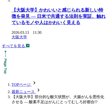
【大阪大学】かわいいと感じられる新しい特
徴を発見 ― 日米で共通する法則を実証、触れ
ているモノや人はかわいく見える
2026.03.13 11:30
大阪大学
すべてを見る
chevron_forward
TOPページ
chevron_forward
最新ニュース
【大阪大学】部分的な酸欠状態が、大腸がんを悪性化
させる ― 酸素不足はがんにとってむしろ好都合!?