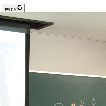
print
印刷する