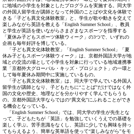
に地域の小学生を対象としたプログラムを実施する。同大学
の外国人留学生が講師となって外国のことばや文化を体験で
きる「子ども異文化体験教室」と、学生が歌や動きを交えて
楽しみながら英語を教える「English Summer School」、教員
と学生が英語を使いながらさまざまなスポーツを指導する
「夏休み子どもスポーツ体験ウィーク」の3つで、いずれの
企画も毎年好評を博している。
「子ども異文化体験教室」「English Summer School」「夏
休み子どもスポーツ体験ウィーク」は、京都外国語大学が地
域との交流の場として小学生を対象に行っている地域連携事
業「京都外大グローバル・キッズ・プロジェクト」の一環と
して毎年夏休み期間中に実施しているもの。
「子ども異文化体験教室」は、同大学で学んでいる外国人
留学生が講師となり、子どもたちに“ことば”だけではなく外
国の文化や歴史、地理などを分かりやすく学んでもらうも
の。京都外国語大学ならではの“異文化”にふれることができ
る機会となっている。
「English Summer School」では、同大学の学生が先生とな
って、子どもたちが「英語」を勉強していくうえでの基礎を
楽しく学ぶ。苦手意識をなくし、英語に少しでも興味を持っ
てもらえるよう、簡単な英単語を使って“楽しみながら”をモ