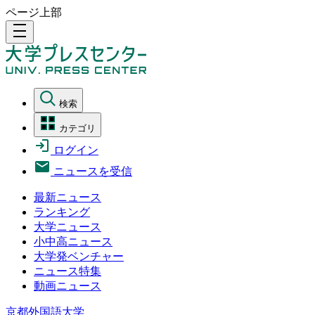
ページ上部
density_medium
検索
カテゴリ
ログイン
ニュースを受信
最新ニュース
ランキング
大学ニュース
小中高ニュース
大学発ベンチャー
ニュース特集
動画ニュース
京都外国語大学