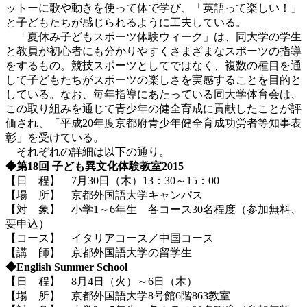
ットーに歌や動きを使って体で学び、「英語って楽しい！」
と子どもたちが感じられるように工夫している。
「夏休み子どもスポーツ体験ウィーク」は、同大学の学生
と教員が初心者にも分かりやすくさまざまなスポーツの指導
をするもの。競技スポーツとしてではなく、複数の種目を通
して子どもたちがスポーツの楽しさを実感することを目的と
している。なお、毎年指導にあたっている同大学体育会は、
この取り組みを通じて青少年の健全育成に貢献したことが評
価され、「平成20年度京都府青少年健全育成功労者等知事表
彰」を受けている。
それぞれの詳細は以下の通り。
◆第18回 子ども異文化体験教室2015
【日 程】 7月30日（木）13：30～15：00
【場 所】 京都外国語大学キャンパス
【対 象】 小学1～6年生 各コース30名程度（参加無料、
要申込）
【コース】 イタリアコース／中国コース
【講 師】 京都外国語大学の留学生
◆English Summer School
【日 程】 8月4日（火）～6日（木）
【場 所】 京都外国語大学8号館6階863教室