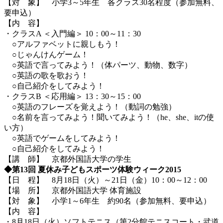
【対 象】 小学3～5年生 各クラス30名程度（参加無料、
要申込）
【内 容】
・クラスA ＜入門編＞ 10：00～11：30
○アルファベットに親しもう！
○じゃんけんゲーム！
○英語で言ってみよう！（体パーツ、動物、数字）
○英語の歌を歌おう！
○自己紹介をしてみよう！
・クラスB ＜応用編＞ 13：30～15：00
○英語のフレーズを覚えよう！（動詞の勉強）
○名前を言ってみよう！聞いてみよう！（he、she、itの使
い方）
○英語でゲームをしてみよう！
○自己紹介をしてみよう！
【講 師】 京都外国語大学の学生
◆第13回 夏休み子どもスポーツ体験ウィーク2015
【日 程】 8月18日（火）～21日（金）10：00～12：00
【場 所】 京都外国語大学 体育施設
【対 象】 小学1～6年生 約90名（参加無料、要申込）
【内 容】
・8月18日（火）ソフトテニス（第2分館テニスコート・武道