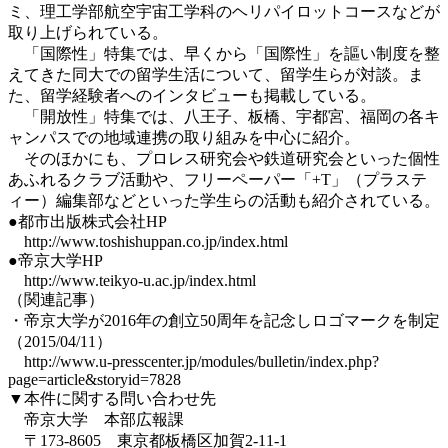
ミ、理工学部航空宇宙工学科のヘリパイロットコースなどが
取り上げられている。
「国際性」特集では、早くから「国際性」を謳い制度を整
えてきた同大での留学生活について、留学生らが対談。ま
た、留学経験者へのインタビューも掲載している。
「開放性」特集では、八王子、板橋、宇都宮、福岡の各キ
ャンパスでの地域連携の取り組みを中心に紹介。
そのほかにも、プロレス研究会や鉄道研究会といった個性
あふれるクラブ活動や、フリーペーパー「+T」（プラステ
ィー）編集部などといった学生らの活動も紹介されている。
●都市出版株式会社HP
http://www.toshishuppan.co.jp/index.html
●帝京大学HP
http://www.teikyo-u.ac.jp/index.html
（関連記事）
・帝京大学が2016年の創立50周年を記念しロゴマークを制定
（2015/04/11）
http://www.u-presscenter.jp/modules/bulletin/index.php?
page=article&storyid=7828
▼本件に関する問い合わせ先
帝京大学 本部広報課
〒173-8605 東京都板橋区加賀2-11-1