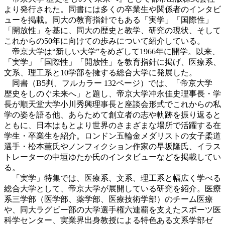
より発行された。同書には多くの卒業生や関係者のインタビ
ューを掲載。同大の教育指針でもある「実学」「国際性」
「開放性」を基に、同大の歴史と教学、研究の現状、そして
これからの50年に向けての歩みについて紹介している。
帝京大学は“新しい大学”をめざして1966年に開学。以来、
「実学」「国際性」「開放性」を教育指針に掲げ、医療系、
文系、理工系と10学部を擁する総合大学に発展した。
同書（B5判、フルカラー 132ページ）では、「帝京大学
歴史をしのぐ未来へ」と題し、帝京大学冲永佳史理事長・学
長が順天堂大学小川秀興理事長と座談会形式でこれからの私
学の姿を語る他、あらためて創立者の志や軌跡を振り返ると
ともに、日本はもとより世界のさまざまな場所で活躍する在
学生・卒業生を紹介。ロンドン五輪金メダリストの女子柔道
選手・松本薫氏やノンフィクション作家の早坂隆氏、イラス
トレーターの中垣ゆたか氏のインタビューなどを掲載してい
る。
「実学」特集では、医療系、文系、理工系と幅広く学べる
総合大学として、帝京大学が展開している研究を紹介。医療
系三学部（医学部、薬学部、医療技術学部）のチーム医療
や、同大ラグビー部の大学選手権六連覇を支えたスポーツ医
科学センター、実業界出身教授による特色ある文系学部ゼ