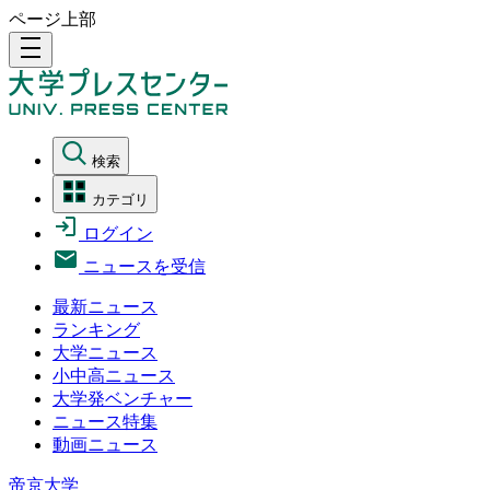
ページ上部
density_medium
検索
カテゴリ
ログイン
ニュースを受信
最新ニュース
ランキング
大学ニュース
小中高ニュース
大学発ベンチャー
ニュース特集
動画ニュース
帝京大学