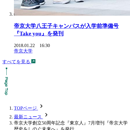
帝京大学八王子キャンパスが入学前準備号
『Take you』を発刊
2018.01.22 16:30
帝京大学
すべてを見る
chevron_forward
TOPページ
chevron_forward
最新ニュース
帝京大学創立50周年記念『東京人』7月増刊『帝京大学
歴史をしのぐ未来へ』を発行