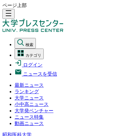
ページ上部
density_medium
検索
カテゴリ
ログイン
ニュースを受信
最新ニュース
ランキング
大学ニュース
小中高ニュース
大学発ベンチャー
ニュース特集
動画ニュース
昭和医科大学