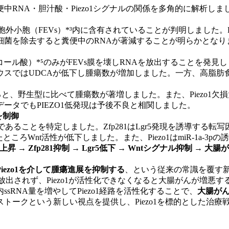
RNA・胆汁酸・Piezo1シグナルの関係を多角的に解析しま
（FEVs）*³内に含有されていることが判明しました。Piez
細菌を除去すると糞便中のRNAが著減することが明らかとなり
ル酸）*⁵のみがFEVs膜を壊しRNAを放出することを発見しま
スではUDCAが低下し腫瘍数が増加しました。一方、高脂肪
ると
、
野生型に比べて腫瘍数が著増しました。また、Piezo1
データでも
PIEZO1
低発現は予後不良と相関しました。
ルを制御
であることを特定しました。Zfp281はLgr5発現を誘導する転
したところWnt活性が低下しました。また、Piezo1はmiR-1a-
3p上昇 → Zfp281抑制 → Lgr5低下 → Wntシグナル抑制 → 大
iezo1を介して腫瘍進展を抑制する
、という従来の常識を覆す
ら放出されず、Piezo1が活性化できなくなると大腸がんが増
ssRNA量を増やしてPiezo1経路を活性化することで、
大腸が
ークという新しい視点を提供し、Piezo1を標的とした治療