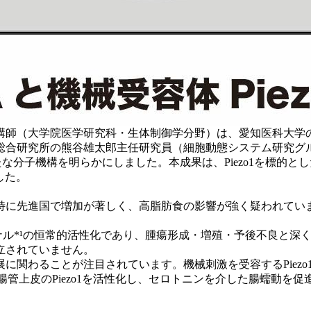
講師（大学院医学研究科・生体制御学分野）は、愛知医科大学
総合研究所の熊谷雄太郎主任研究員（細胞動態システム研究グル
たな分子機構を明らかにしました。本成果は、Piezo1を標的と
ました。
特に先進国で増加が著しく、高脂肪食の影響が強く疑われてい
ナル*¹の恒常的活性化であり、腫瘍形成・増殖・予後不良と深く関
立されていません。
関わることが注目されています。機械刺激を受容するPiezo
管上皮のPiezo1を活性化し、セロトニンを介した腸蠕動を