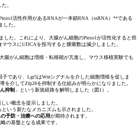
した。
o1活性作用があるRNAが一本鎖RNA（ssRNA）*⁴である
ました。
した。これにより、大腸がん細胞のPiezo1が活性化すると癌
食マウスにUDCAを投与すると腫瘍数は減少しました。
欠損大腸がん細胞は増殖・転移能が亢進し、マウス移植実験でも
写因子であり、Lgr5はWntシグナルを介した細胞増殖を促しま
3pの誘導を介してZfp28を抑制する仕組みが明らかになりました。
腸がん抑制
」という新規経路を解明しました（図1）。
新しい概念を提示しました。
悪するという新たなメカニズムも示されました。
んの予防・治療への応用
が期待されます。
戦略の基盤となる成果です。