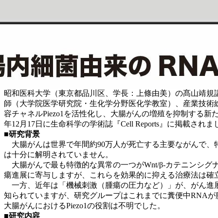
昭和医科大学（東京都品川区、学長：上條由美）の髙山靖規
師（大学院医学研究院・生化学分野医化学教室）、産業技術
容チャネルPiezo1を活性化し、大腸がんの増殖を抑制する新
年12月17日に生命科学の学術誌『Cell Reports』に掲載され
■研究背景
大腸がんは世界で年間約90万人が死亡する主要ながんで、
は十分に解明されていません。
大腸がんで最も特徴的な異常の一つがWnt/β-カテニンシグ
瘍進展に寄与しますが、これらを効果的に抑える治療法は確
一方、近年は「機械刺激（腫瘍の圧力など）」が、がん進展に
知られていますが、研究グループはこれまでに糞便中RNAが腸
大腸がんにおけるPiezo1の役割は不明でした。
■研究内容