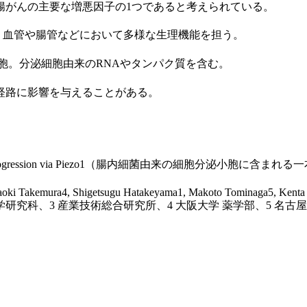
がんの主要な増悪因子の1つであると考えられている。
、血管や腸管などにおいて多様な生理機能を担う。
小胞。分泌細胞由来のRNAやタンパク質を含む。
経路に影響を与えることがある。
colorectal cancer progression via Piezo1（腸内細菌由来の
aoki Takemura4, Shigetsugu Hatakeyama1, Makoto Tominaga5, Kent
学研究科、3 産業技術総合研究所、4 大阪大学 薬学部、5 名