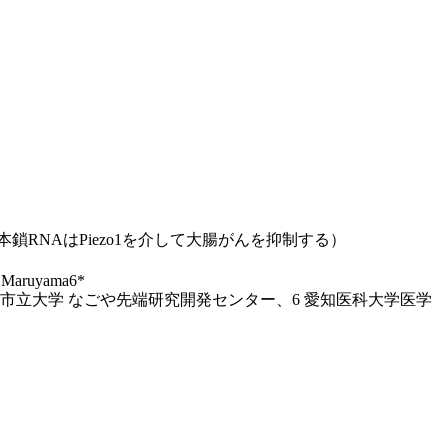
細胞分泌小胞に含まれる一本鎖RNAはPiezo1を介して大腸がんを抑制する）
a Maruyama6*
古屋市立大学 なごや先端研究開発センター、6 愛知医科大学医学