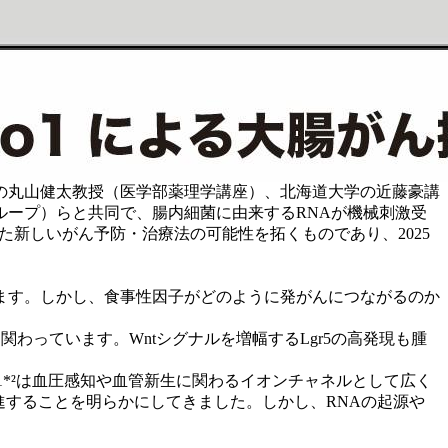
の丸山健太教授（医学部薬理学講座）、北海道大学の近藤豪講
ープ）らと共同で、腸内細菌に由来するRNAが機械刺激受
した新しいがん予防・治療法の可能性を拓くものであり、2025
ます。しかし、食事性因子がどのように発がんにつながるのか
わっています。Wntシグナルを増幅するLgr5の高発現も腫
1*²は血圧感知や血管新生に関わるイオンチャネルとして広く
促進することを明らかにしてきました。しかし、RNAの起源や