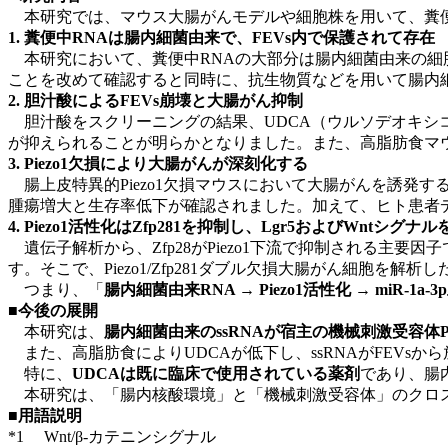
本研究では、マウス大腸がんモデルや細胞株を用いて、糞便中
1. 糞便中RNAは腸内細菌由来で、FEVs内で保護されて存在
本研究において、糞便中RNAの大部分は腸内細菌由来の細胞外小胞
ことを改めて確認すると同時に、抗生物質などを用いて腸内
2. 胆汁酸によるFEVs崩壊と大腸がん抑制
胆汁酸をスクリーニングの結果、UDCA（ウルソデオキシコー
が抑えられることが明らかとなりました。また、高脂肪食マウ
3. Piezo1欠損により大腸がんが深刻化する
腸上皮特異的Piezo1欠損マウスにおいて大腸がんを誘発す
腫瘍増大と生存率低下が確認されました。加えて、ヒト患者
4. Piezo1活性化はZfp281を抑制し、Lgr5およびWntシグナ
遺伝子解析から、Zfp28がPiezo1下流で抑制される主要因子
す。そこで、Piezo1/Zfp281ダブル欠損大腸がん細胞を解析
つまり、「
腸内細菌由来RNA → Piezo1活性化 → miR-1a-
■今後の展開
本研究は、
腸内細菌由来のssRNAが宿主の機械刺激受容体P
また、高脂肪食によりUDCAが低下し、ssRNAがFEVsか
特に、
UDCAは既に臨床で使用されている薬剤
であり、腸内
本研究は、「腸内核酸環境」と「機械刺激受容体」のクロスト
■用語説明
*1 Wnt/β-カテニンシグナル