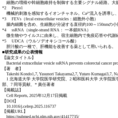
細胞の増殖や幹細胞維持を制御する主要シグナル経路。大腸
*2 Piezo1
機械的刺激を感知するイオンチャネル。Ca²⁺流入を誘導し
*3 FEVs（fecal extracellular vesicles：細胞外小胞）
腸内細菌を含め、生細胞が分泌する直径約100～150nmの
*4 ssRNA（single-strand RNA： 一本鎖RNA）
微生物やウイルスに由来し、宿主細胞内で免疫応答や代謝
*5 UDCA（ウルソデオキシコール酸）
胆汁酸の一種で、肝機能を改善する薬として用いられる。
■研究成果の公表情報
【論文タイトル】
Bacterial extracellular vesicle ssRNA prevents 
【著 者】
Takeshi Kondo1,7, Yasunori Takayama2,7, Yutaro Kumagai3,7, N
1 北海道大学
大学院医学研究院
、2 昭和医科大学 大学院医
部、7 同等貢献、* 責任著者
【掲載誌】
Cell Reports,
2025年12月17日掲載
【DOI】
10.1016/j.celrep.2025.116737
【掲載URL】
https://pubmed.ncbi.nlm.nih.gov/41417735/