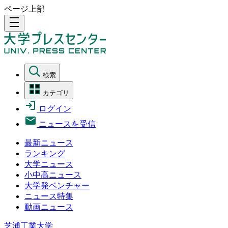
ページ上部
density_medium
検索
カテゴリ
ログイン
ニュースを受信
最新ニュース
ランキング
大学ニュース
小中高ニュース
大学発ベンチャー
ニュース特集
動画ニュース
芝浦工業大学