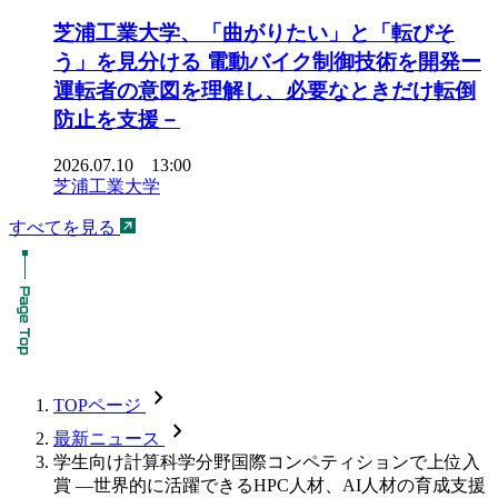
芝浦工業大学、「曲がりたい」と「転びそ
う」を見分ける 電動バイク制御技術を開発ー
運転者の意図を理解し、必要なときだけ転倒
防止を支援－
2026.07.10 13:00
芝浦工業大学
すべてを見る
chevron_forward
TOPページ
chevron_forward
最新ニュース
学生向け計算科学分野国際コンペティションで上位入
賞 ―世界的に活躍できるHPC人材、AI人材の育成支援