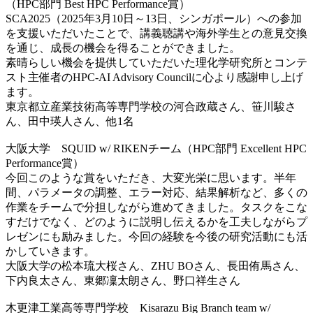
（HPC部門 Best HPC Performance賞）
SCA2025（2025年3月10日～13日、シンガポール）への参加
を支援いただいたことで、講義聴講や海外学生との意見交換
を通じ、成長の機会を得ることができました。
素晴らしい機会を提供していただいた理化学研究所とコンテ
スト主催者のHPC-AI Advisory Councilに心より感謝申し上げ
ます。
東京都立産業技術高等専門学校の河合政蔵さん、笹川駿さ
ん、田中瑛人さん、他1名
大阪大学 SQUID w/ RIKENチーム（HPC部門 Excellent HPC
Performance賞）
今回このような賞をいただき、大変光栄に思います。半年
間、パラメータの調整、エラー対応、結果解析など、多くの
作業をチームで分担しながら進めてきました。タスクをこな
すだけでなく、どのように説明し伝えるかを工夫しながらプ
レゼンにも励みました。今回の経験を今後の研究活動にも活
かしていきます。
大阪大学の松本琉大桜さん、ZHU BOさん、長田侑馬さん、
下内良太さん、東郷凜太朗さん、野口祥生さん
木更津工業高等専門学校 Kisarazu Big Branch team w/