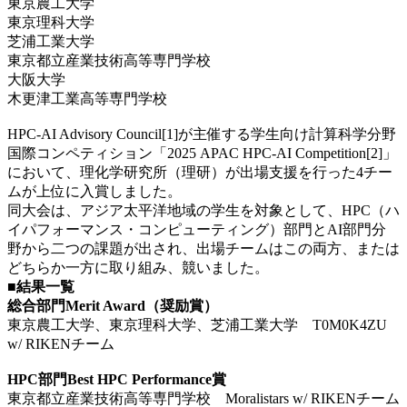
東京農工大学
東京理科大学
芝浦工業大学
東京都立産業技術高等専門学校
大阪大学
木更津工業高等専門学校
HPC-AI Advisory Council[1]が主催する学生向け計算科学分野
国際コンペティション「2025 APAC HPC-AI Competition[2]」
において、理化学研究所（理研）が出場支援を行った4チー
ムが上位に入賞しました。
同大会は、アジア太平洋地域の学生を対象として、HPC（ハ
イパフォーマンス・コンピューティング）部門とAI部門分
野から二つの課題が出され、出場チームはこの両方、または
どちらか一方に取り組み、競いました。
■結果一覧
総合部門Merit Award（奨励賞）
東京農工大学、東京理科大学、芝浦工業大学 T0M0K4ZU
w/ RIKENチーム
HPC部門Best HPC Performance賞
東京都立産業技術高等専門学校 Moralistars w/ RIKENチーム