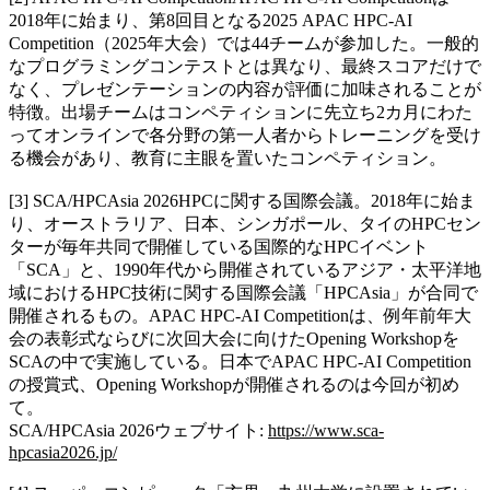
2018年に始まり、第8回目となる2025 APAC HPC-AI
Competition（2025年大会）では44チームが参加した。一般的
なプログラミングコンテストとは異なり、最終スコアだけで
なく、プレゼンテーションの内容が評価に加味されることが
特徴。出場チームはコンペティションに先立ち2カ月にわた
ってオンラインで各分野の第一人者からトレーニングを受け
る機会があり、教育に主眼を置いたコンペティション。
[3] SCA/HPCAsia 2026HPCに関する国際会議。2018年に始ま
り、オーストラリア、日本、シンガポール、タイのHPCセン
ターが毎年共同で開催している国際的なHPCイベント
「SCA」と、1990年代から開催されているアジア・太平洋地
域におけるHPC技術に関する国際会議「HPCAsia」が合同で
開催されるもの。APAC HPC-AI Competitionは、例年前年大
会の表彰式ならびに次回大会に向けたOpening Workshopを
SCAの中で実施している。日本でAPAC HPC-AI Competition
の授賞式、Opening Workshopが開催されるのは今回が初め
て。
SCA/HPCAsia 2026ウェブサイト:
https://www.sca-
hpcasia2026.jp/