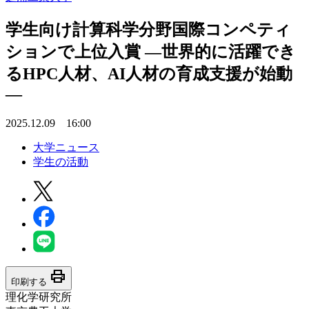
学生向け計算科学分野国際コンペティ
ションで上位入賞 ―世界的に活躍でき
るHPC人材、AI人材の育成支援が始動
―
2025.12.09 16:00
大学ニュース
学生の活動
print
印刷する
理化学研究所