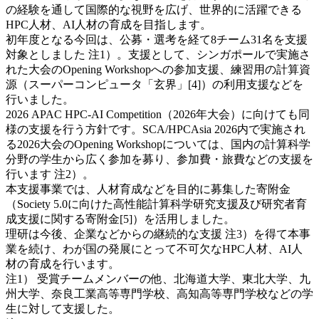
の経験を通して国際的な視野を広げ、世界的に活躍できる
HPC人材、AI人材の育成を目指します。
初年度となる今回は、公募・選考を経て8チーム31名を支援
対象としました 注1）。支援として、シンガポールで実施さ
れた大会のOpening Workshopへの参加支援、練習用の計算資
源（スーパーコンピュータ「玄界」[4]）の利用支援などを
行いました。
2026 APAC HPC-AI Competition（2026年大会）に向けても同
様の支援を行う方針です。SCA/HPCAsia 2026内で実施され
る2026大会のOpening Workshopについては、国内の計算科学
分野の学生から広く参加を募り、参加費・旅費などの支援を
行います 注2）。
本支援事業では、人材育成などを目的に募集した寄附金
（Society 5.0に向けた高性能計算科学研究支援及び研究者育
成支援に関する寄附金[5]）を活用しました。
理研は今後、企業などからの継続的な支援 注3）を得て本事
業を続け、わが国の発展にとって不可欠なHPC人材、AI人
材の育成を行います。
注1） 受賞チームメンバーの他、北海道大学、東北大学、九
州大学、奈良工業高等専門学校、高知高等専門学校などの学
生に対して支援した。