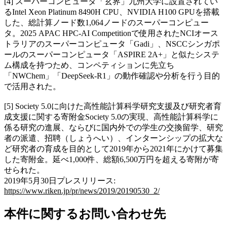
[4] スーパーコンピュータ「玄界」九州大学に設置されてい
るIntel Xeon Platinum 8490H CPU、NVIDIA H100 GPUを搭載
した、総計算ノード数1,064ノードのスーパーコンピュー
タ。2025 APAC HPC-AI Competitionで使用されたNCIオース
トラリアのスーパーコンピュータ「Gadi」、NSCCシンガポ
ールのスーパーコンピュータ「ASPIRE 2A+」と似たシステ
ム構成を持つため、コンペティションに先立ち
「NWChem」「DeepSeek-R1」の動作確認や分析を行う目的
で活用された。
[5] Society 5.0に向けた高性能計算科学研究支援及び研究者育
成支援に関する寄附金Society 5.0の実現、高性能計算科学に
係る研究の進展、ならびに国内外での学生の交換留学、研究
者の派遣、招聘（しょうへい）、インターンシップの拡大な
ど研究者の育成を目的として2019年から2021年にかけて募集
した寄附金。延べ1,000件、総額6,500万円を超える寄附が寄
せられた。
2019年5月30日プレスリリース:
https://www.riken.jp/pr/news/2019/20190530_2/
本件に関するお問い合わせ先