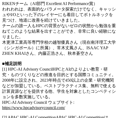
RIKENチーム（AI部門 Excellent AI Performance賞）
われわれは、表面的なパラメータ探索だけでなく、キャッシ
ュやI/Oといった下のレイヤーにも着目してボトルネックを
見つけ、地道に改善を続けていきました。
チームの誰一人もHPCの背景がないゼロの状態から勉強を重
ねてこのような結果を出すことができ、非常に良い経験にな
りました。
木更津工業高等専門学校の越智優真さん（現在南洋理工大学
（シンガポール）に所属）、常木丈鳳さん、ISAAC YAP
ZHEN KHAIさん、内藤正浩さん、秋本蒼空さん
■補足説明
[1] HPC-AI Advisory CouncilHPCとAIのよりよい教育・研
究・ものづくりなどの推進を目的とする国際コミュニティ。
2008年に設立され、2023年時点で450以上の企業・研究機関
などが加盟している。ベストプラクティス集、無料で使える
計算資源などを提供する他、学生を対象としたコンペティシ
ョンを多数実施している。
HPC-AI Advisory Council ウェブサイト:
https://www.hpcadvisorycouncil.com/
[2] APAC HPC-AI CompetitionAPAC HPC-AI Competitionは