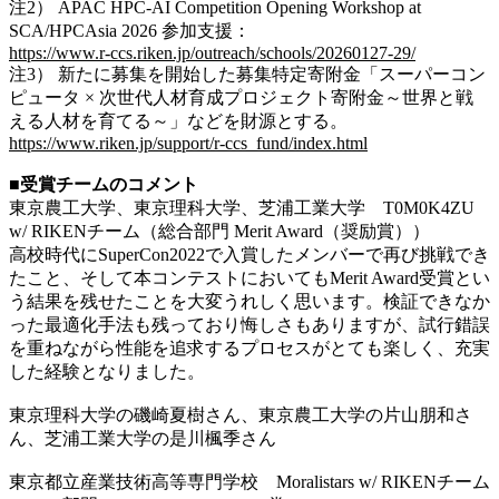
注2） APAC HPC-AI Competition Opening Workshop at
SCA/HPCAsia 2026 参加支援：
https://www.r-ccs.riken.jp/outreach/schools/20260127-29/
注3） 新たに募集を開始した募集特定寄附金「スーパーコン
ピュータ × 次世代人材育成プロジェクト寄附金～世界と戦
える人材を育てる～」などを財源とする。
https://www.riken.jp/support/r-ccs_fund/index.html
■受賞チームのコメント
東京農工大学、東京理科大学、芝浦工業大学 T0M0K4ZU
w/ RIKENチーム（総合部門 Merit Award（奨励賞））
高校時代にSuperCon2022で入賞したメンバーで再び挑戦でき
たこと、そして本コンテストにおいてもMerit Award受賞とい
う結果を残せたことを大変うれしく思います。検証できなか
った最適化手法も残っており悔しさもありますが、試行錯誤
を重ねながら性能を追求するプロセスがとても楽しく、充実
した経験となりました。
東京理科大学の磯崎夏樹さん、東京農工大学の片山朋和さ
ん、芝浦工業大学の是川楓季さん
東京都立産業技術高等専門学校 Moralistars w/ RIKENチーム