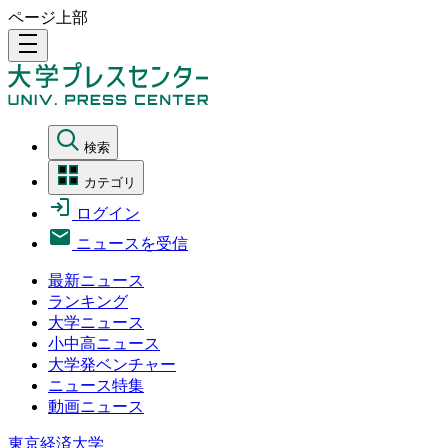
ページ上部
density_medium
検索
カテゴリ
ログイン
ニュースを受信
最新ニュース
ランキング
大学ニュース
小中高ニュース
大学発ベンチャー
ニュース特集
動画ニュース
東京経済大学