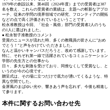
1979年の創設以来、第46回（2024年度）までの受賞者は387
名を数え、これらの受賞者の業績は、主題への斬新なアプロ
ーチ、従来の学問の境界領域での研究、フロンティアの開拓
などの点で高く評価されているということです。
松永准教授は今回、「社会・風俗」部門の受賞者2人のうち
の1人に選ばれました。
● 松永智子准教授のコメント
受賞のニュースが流れた時、多くの教職員の皆さんに”おめ
でとう！”と声をかけていただきました。
なんと温かいキャンパスだろうと、改めて感謝しています。
特に、それぞれ第一線で活躍されているコミュニケーション
学部の先生方との仕事から
日々、多大な刺激を受けており、同僚なくして受賞なし、と
いうのが今の心境です。
贈呈式は、その場に立つだけで底力が湧いてくるような、特
異な空間でした。
金屏風のまばゆい光や、響きあう声を忘れず、今後も精進し
て参ります。
本件に関するお問い合わせ先