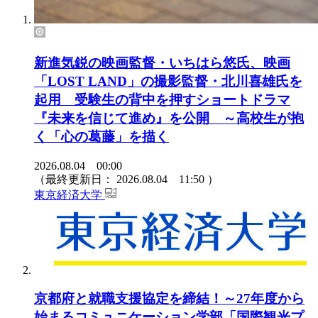
新進気鋭の映画監督・いちはら悠氏、映画
「LOST LAND」の撮影監督・北川喜雄氏を
起用 受験生の背中を押すショートドラマ
『未来を信じて進め』を公開 ～高校生が抱
く「心の葛藤」を描く
2026.08.04 00:00
（最終更新日：
2026.08.04 11:50
）
東京経済大学
京都府と就職支援協定を締結！～27年度から
始まるコミュニケーション学部「国際観光プ