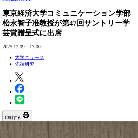
東京経済大学コミュニケーション学部
松永智子准教授が第47回サントリー学
芸賞贈呈式に出席
2025.12.09 13:00
大学ニュース
先端研究
print
印刷する