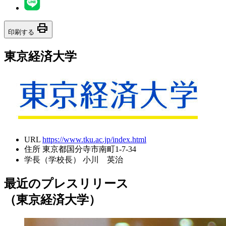
print
印刷する
東京経済大学
URL
https://www.tku.ac.jp/index.html
住所
東京都国分寺市南町1-7-34
学長（学校長）
小川 英治
最近のプレスリリース
（東京経済大学）