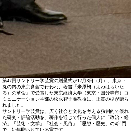
第47回サントリー学芸賞の贈呈式が12月8日（月）、東京・
丸の内の東京會舘で行われ、著書『米原昶（よねはらいた
る）の革命』で受賞した東京経済大学（東京・国分寺市）コ
ミュニケーション学部の松永智子准教授に、正賞の楯が贈ら
れました。
サントリー学芸賞は、広く社会と文化を考える独創的で優れ
た研究・評論活動を、著作を通じて行った個人に「政治・経
済」「芸術・文学」「社会・風俗」「思想・歴史」の4部門
で、毎年贈られている賞です。