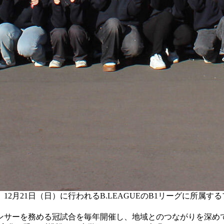
2月21日（日）に行われるB.LEAGUEのB1リーグに所属
サーを務める冠試合を毎年開催し、地域とのつながりを深め