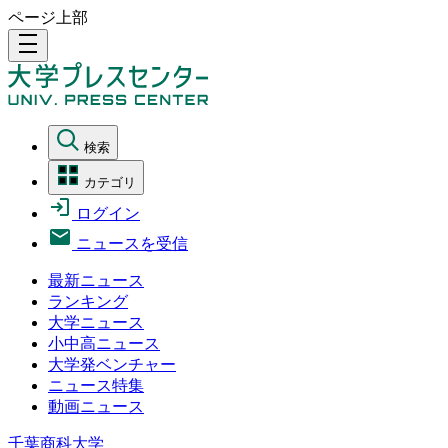
ページ上部
density_medium
検索
カテゴリ
ログイン
ニュースを受信
最新ニュース
ランキング
大学ニュース
小中高ニュース
大学発ベンチャー
ニュース特集
動画ニュース
千葉商科大学