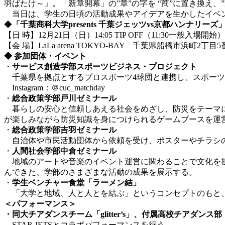
羽ばたけ～」。「新章開幕」の”章”の字を “商”に置き換え
当日は、学生の日頃の活動成果やアイデアを生かしたイベン
◆
「千葉商科大学presents 千葉ジェッツvs京都ハンナリー
【日 時】12月21日（日）14:05 TIP OFF（11:30一般入場開始）
【会 場】LaLa arena TOKYO-BAY 千葉県船橋市浜町2丁目5
◆
参加団体・イベント
・
サービス創造学部スポーツビジネス・プロジェクト
千葉県を拠点とするプロスポーツ4球団と連携し、スポーツ
Instagram：＠cuc_matchday
・
総合政策学部戸川ゼミナール
暮らしの安心と信頼しあえる社会をめざし、防災をテーマに
が楽しみながら防災知識を身につけられるゲームブースを運
・
総合政策学部吉羽ゼミナール
自治体や市民活動団体から依頼を受け、ポスターやチラシの
・
人間社会学部中倉ゼミナール
地域のアートや音楽のイベント運営に関わることで文化を担
んできた、学部のさまざまな活動の成果を展示する。
・
学生ベンチャー食堂「ラーメン結」
「大学と地域、人と人とを結ぶ」というコンセプトのもと、
＜パフォーマンス＞
・同大
チアダンスチーム「glitter’s」、付属高校チアダンス部「
STAR JETSとコラボパフォーマンスを行う。