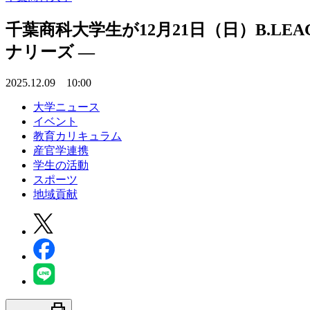
千葉商科大学生が12月21日（日）B.LEA
ナリーズ ―
2025.12.09 10:00
大学ニュース
イベント
教育カリキュラム
産官学連携
学生の活動
スポーツ
地域貢献
print