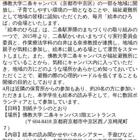
佛教大学二条キャンパス（京都市中京区）の一部を地域に開
放し、子育てしやすい環境の一助となることや、福祉避難所
として地域の皆様に認知いただくため、毎月「絵本のひろ
ば」の会場といたします。
「絵本のひろば」は、二条駅界隈のまちづくりの取り組みの
一つで、2015年より、二条駅かいわいまちづくり実行委員会
委員と、作業療法学科の白井はる奈准教授が連携し、地域の
親子が気軽に参加し、絵本に親しめる場として運営をスター
トしました。また、佛教大学二条キャンパスが福祉避難所に
なっていることから、気軽にキャンパス内に入っていただ
き、地域の方にどのような場所かあらかじめ知っておいてい
ただくことで、避難の際の心理的ハードルを低くすることも
開催の目的としております。
4月は近隣の保育所からの参加もあり、約20名の方に参加い
ただきました。本学学生も絵本の読み手として、年に数回ボ
ランティアとして参加しています。
【日時】別紙チラシのとおり
【場所】佛教大学 二条キャンパス1階エントランス
（〒604-8418 京都府京都市中京区西ノ京栂尾町
７）
【内容】絵本の読み聞かせやパネルシアター、手遊びなど。