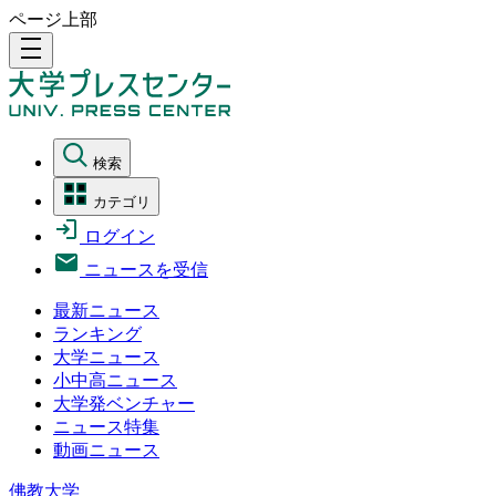
ページ上部
density_medium
検索
カテゴリ
ログイン
ニュースを受信
最新ニュース
ランキング
大学ニュース
小中高ニュース
大学発ベンチャー
ニュース特集
動画ニュース
佛教大学