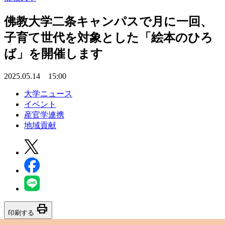
佛教大学二条キャンパスで月に一回、
子育て世代を対象とした「絵本のひろ
ば」を開催します
2025.05.14 15:00
大学ニュース
イベント
産官学連携
地域貢献
print
印刷する