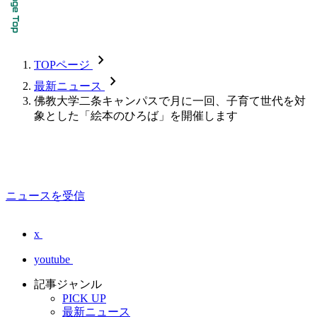
chevron_forward
TOPページ
chevron_forward
最新ニュース
佛教大学二条キャンパスで月に一回、子育て世代を対
象とした「絵本のひろば」を開催します
ニュースを受信
x
youtube
記事ジャンル
PICK UP
最新ニュース