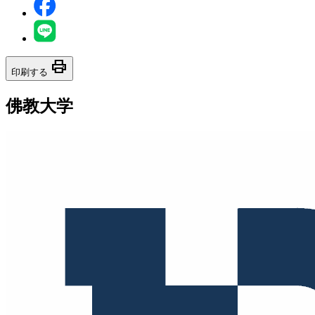
print
印刷する
佛教大学