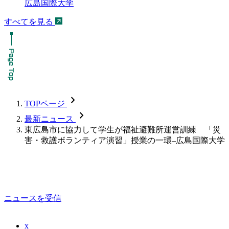
広島国際大学
すべてを見る
chevron_forward
TOPページ
chevron_forward
最新ニュース
東広島市に協力して学生が福祉避難所運営訓練 「災
害・救護ボランティア演習」授業の一環–広島国際大学
ニュースを受信
x