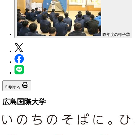
昨年度の様子②
print
印刷する
広島国際大学