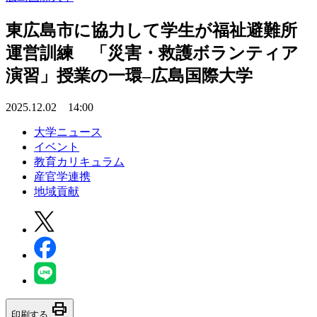
東広島市に協力して学生が福祉避難所
運営訓練 「災害・救護ボランティア
演習」授業の一環–広島国際大学
2025.12.02 14:00
大学ニュース
イベント
教育カリキュラム
産官学連携
地域貢献
print
印刷する