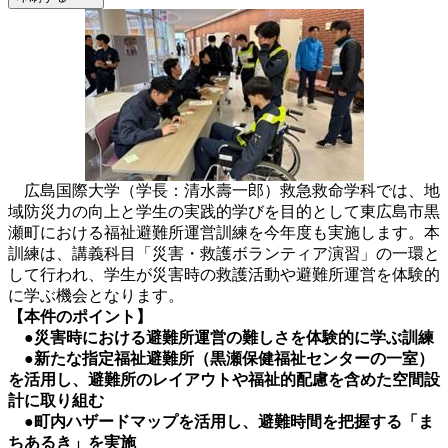
広島国際大学（学長：清水壽一郎）救急救命学科では、地
域防災力の向上と学生の実践的学びを目的として東広島市黒
瀬町における福祉避難所運営訓練を今年度も実施します。本
訓練は、講義科目「災害・救護ボランティア演習」の一環と
して行われ、学生が災害時の救護活動や避難所運営を体験的
に学ぶ機会となります。
【本件のポイント】
●災害時における避難所運営の難しさを体験的に学ぶ訓練
●新たな指定福祉避難所（黒瀬保健福祉センターの一室）
を活用し、避難所のレイアウトや福祉的配慮を含めた空間設
計に取り組む
●町内ハザードマップを活用し、避難時間を把握する「ま
ちあるき」を実施