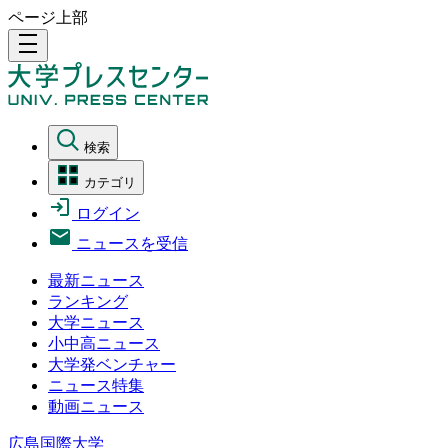
ページ上部
density_medium
検索
カテゴリ
ログイン
ニュースを受信
最新ニュース
ランキング
大学ニュース
小中高ニュース
大学発ベンチャー
ニュース特集
動画ニュース
広島国際大学