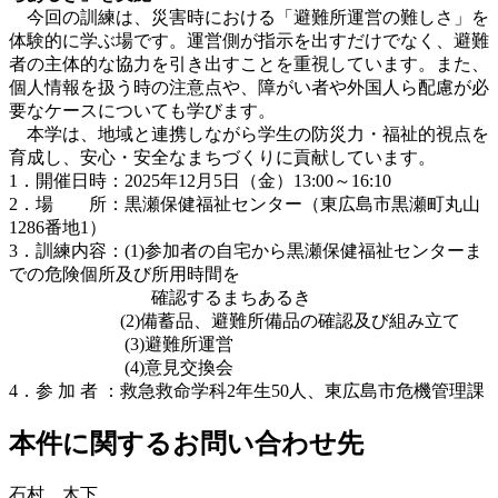
今回の訓練は、災害時における「避難所運営の難しさ」を
体験的に学ぶ場です。運営側が指示を出すだけでなく、避難
者の主体的な協力を引き出すことを重視しています。また、
個人情報を扱う時の注意点や、障がい者や外国人ら配慮が必
要なケースについても学びます。
本学は、地域と連携しながら学生の防災力・福祉的視点を
育成し、安心・安全なまちづくりに貢献しています。
1．開催日時：2025年12月5日（金）13:00～16:10
2．場 所：黒瀬保健福祉センター（東広島市黒瀬町丸山
1286番地1）
3．訓練内容：(1)参加者の自宅から黒瀬保健福祉センターま
での危険個所及び所用時間を
確認するまちあるき
(2)備蓄品、避難所備品の確認及び組み立て
(3)避難所運営
(4)意見交換会
4．参 加 者 ：救急救命学科2年生50人、東広島市危機管理課
本件に関するお問い合わせ先
石村、木下