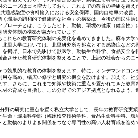
材のニーズは日々増大しており、これまでの教育の枠組を超え
な人獣共通感染症や食料輸入における安全保障、国内自給率の改
巻く環境の調和的で健康的な社会」の構築は、今後の国民生活
アプローチとは、こうしたヒト、動物、環境の健康（健全性）
育研究体制の構築が急がれています。
もこれらの教育研究体制の充実化を進めてきました。麻布大学
。北里大学においては、北里研究所を起点とする感染症などの
」を掲げ、日本で先駆けて獣医学、動物生命科学、食品安全を
融合させた教育研究体制を整えることで、上記の社会からのニ
かつ効果的な教育の体制を整えます。特に、オンデマンドコン
利用を高め、幅広い修学と研究の機会を設けます。加えて、社
ます。さらに、これまで知識や技術に重点を置かれてきた教育
人材の育成を目指し、この分野でのアジア拠点となれるよう、
動物学分野の研究に重点を置く私立大学として、長年の教育研究
と生命・環境科学部（臨床検査技術学科、食品生命科学科、環境
トと動物のよりよき関係をつなぐ専門性の高い人材育成を進め