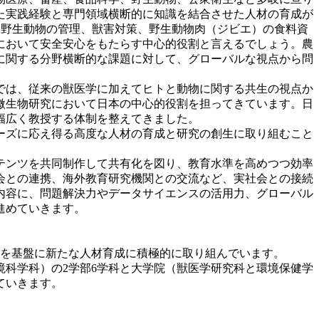
た実践経験と専門領域横断的に知識を結合させた人材の育成が
善、野生動物の管理、獣害対策、野生動物肉（ジビエ）の食料資
において安全安心をもたらす中心的役割と言えるでしょう。農
に関する分野横断的な課題に対して、グローバルな視点から問
では、従来の獣医学に加えてヒトと動物に関する共生の視点か
微生物研究において日本の中心的役割を担ってきています。日
幅広く教授する体制を整えてきました。
ーズに応え得る高度な人材の育成と研究の創生に取り組むこと
テンツを共同制作して共有化を図り、教育水準を高めつつ効率
会との連携、海外教育研究機関との交流など、実社会との接続
内容に、問題解決力やデータサイエンスの活用力、グローバル
進めていきます。
実績を基盤に新たな人材育成に積極的に取り組んでいます。
科学科）の2学部6学科と大学院（獣医学研究科と環境保健学
ていきます。