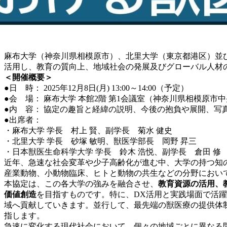
麻布大学（神奈川県相模原市）、北里大学（東京都港区）並
活用し、教育の質向上、地域社会の発展及びグローバル人材
＜開催概要＞
●日 時： 2025年12月8日(月) 13:00～14:00（予定）
●会 場： 麻布大学 本館2階 第1会議室（神奈川県相模原市中央区
●内 容： 協定の趣旨と経緯の説明、今後の抱負や展開、写
●出席者：
・麻布大学 学長 村上 賢、副学長 菊水 健史
・北里大学 学長 砂塚 敏明、獣医学部長 岡野 昇三
・日本獣医生命科学大学 学長 鈴木 浩悦、副学長 倉田 修
近年、急速な社会変革や少子高齢化が進む中、大学の持つ知
産業動物、小動物臨床、ヒトと動物の共生などの分野におい
本協定は、この各大学の強みを融合させ、
教育資源の活用、
価値創造
を目指すものです。特に、DX活用と実践場面で活
域へ貢献していきます。並行して、最先端の獣医療の提供体
指します。
急速に変化する現代社会において、個々の地域ごとに異なる