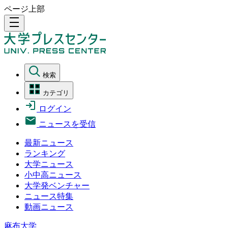
ページ上部
density_medium
検索
カテゴリ
ログイン
ニュースを受信
最新ニュース
ランキング
大学ニュース
小中高ニュース
大学発ベンチャー
ニュース特集
動画ニュース
麻布大学