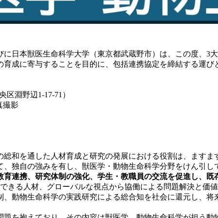
びに日本獣医生命科学大学（東京都武蔵野市）は、この度、3
の育成に寄与することを目的に、包括連携協定を締結する運び
淵野辺1-17-71）
真撮影
の総和を通した人材育成と研究の発展における役割は、ますま
て、独自の強みを有し、獣医学・動物生命科学分野をけん引し
教育連携、研究体制の強化、学生・教職員の交流を促進し、既
躍できる人材、グローバルな視点から協働による問題解決と価
制、動物生命科学の実践研究による総合知を社会に還元し、将
問題を抱えており、その内容は獣医学、動物生命科学が担う動