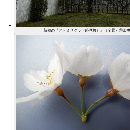
新種の『アトミザクラ（跡見桜）』（全景）ⓒ田