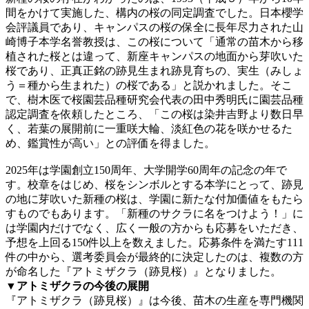
間をかけて実施した、構内の桜の同定調査でした。日本櫻学
会評議員であり、キャンパスの桜の保全に長年尽力された山
崎博子本学名誉教授は、この桜について「通常の苗木から移
植された桜とは違って、新座キャンパスの地面から芽吹いた
桜であり、正真正銘の跡見生まれ跡見育ちの、実生（みしょ
う＝種から生まれた）の桜である」と説かれました。そこ
で、樹木医で桜園芸品種研究会代表の田中秀明氏に園芸品種
認定調査を依頼したところ、「この桜は染井吉野より数日早
く、若葉の展開前に一重咲大輪、淡紅色の花を咲かせるた
め、鑑賞性が高い」との評価を得ました。
2025年は学園創立150周年、大学開学60周年の記念の年で
す。校章をはじめ、桜をシンボルとする本学にとって、跡見
の地に芽吹いた新種の桜は、学園に新たな付加価値をもたら
すものでもあります。「新種のサクラに名をつけよう！」に
は学園内だけでなく、広く一般の方からも応募をいただき、
予想を上回る150件以上を数えました。応募条件を満たす111
件の中から、選考委員会が最終的に決定したのは、複数の方
が命名した『アトミザクラ（跡見桜）』となりました。
▼アトミザクラの今後の展開
『アトミザクラ（跡見桜）』は今後、苗木の生産を専門機関