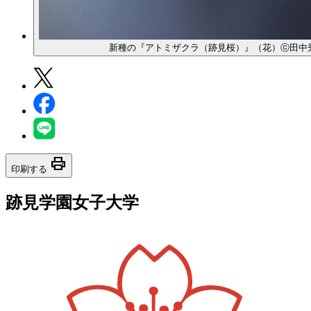
新種の『アトミザクラ（跡見桜）』（花）ⓒ田中
print
印刷する
跡見学園女子大学