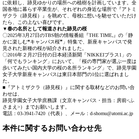
に依頼し、跡見ゆかりの場所への植樹を計画しています。全
国各地に暮らす卒業生が、それぞれの身近な場所で『アトミ
ザクラ（跡見桜）』を眺めて、母校に想いを馳せていただけ
たら、この上ない喜びです。
▼春の名所として報道された跡見の桜
〇2025年3月27日のTBS朝の情報番組『THE TIME,』の「静
かに楽しむ❝キャンパス桜❞」特集で、新座キャンパスで発
見された新種の桜が紹介されました。
〇2016年２月27日付の日本経済新聞「NIKKEIプラス1」の
「何でもランキング」において、「桜の専門家が選ぶ一度は
歩いてみたい国内大学の桜の名所ランキング」で、跡見学園
女子大学新座キャンパスは東日本部門の1位に選ばれまし
た。
■『アトミザクラ（跡見桜）』に関する取材などのお問い合
わせは、
跡見学園女子大学庶務課（文京キャンパス・担当：房前<ふ
さまえ>）までお願いします。
電話：03-3941-7420（代表）、メール：d-shomu@atomi.ac.jp
本件に関するお問い合わせ先