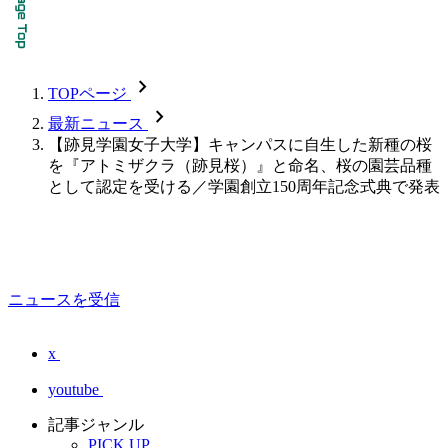
chevron_forward
TOPページ
chevron_forward
最新ニュース
【跡見学園女子大学】キャンパスに自生した新種の桜
を『アトミザクラ（跡見桜）』と命名、桜の園芸品種
として認定を受ける／学園創立150周年記念式典で発表
ニュースを受信
x
youtube
記事ジャンル
PICK UP