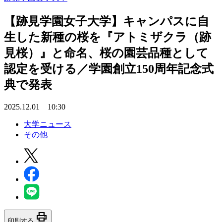
【跡見学園女子大学】キャンパスに自
生した新種の桜を『アトミザクラ（跡
見桜）』と命名、桜の園芸品種として
認定を受ける／学園創立150周年記念式
典で発表
2025.12.01 10:30
大学ニュース
その他
print
印刷する