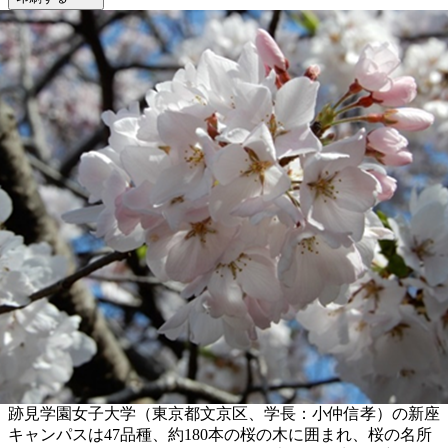
跡見学園女子大学（東京都文京区、学長：小仲信孝）の新座
キャンパスは47品種、約180本の桜の木に囲まれ、桜の名所