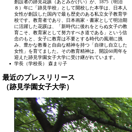
創設者の跡見花蹊（あとみかけい）が、1875（明治
８）年に「跡見学校」として開校した本学は、日本人
女性が創設した国内で最も歴史のある私立女子教育学
校です。教育者であり、日本画家・書家として明治期
に活躍した花蹊は、「新時代に後れをとらぬ女子の教
育こそ、教育家として努力すべき道である」という信
念のもと、女子に教育は不要とする時代の風潮に挑
み、豊かな教養と自由な精神を持つ「自律し自立した
女性」を育てました。その教育精神は、開設60周年を
迎えた跡見学園女子大学に受け継がれています。
学長（学校長）
森まり子
最近のプレスリリース
（跡見学園女子大学）