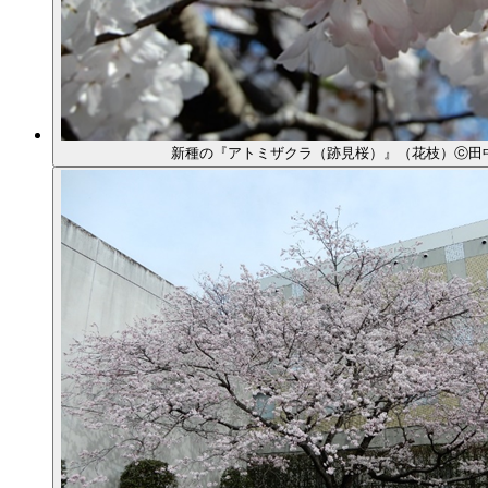
新種の『アトミザクラ（跡見桜）』（花枝）ⓒ田