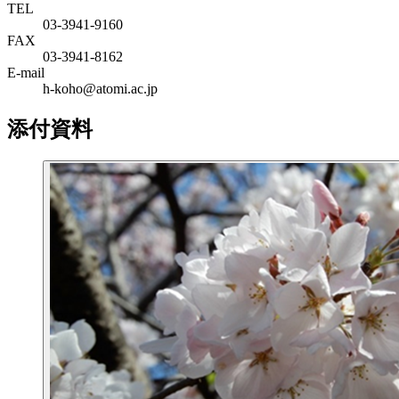
TEL
03-3941-9160
FAX
03-3941-8162
E-mail
h-koho@atomi.ac.jp
添付資料