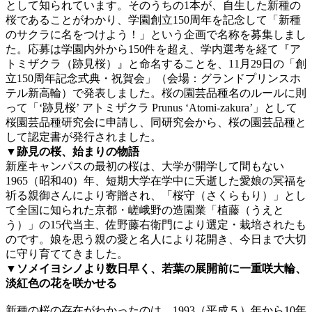
として知られています。そのうちの1本が、自生した新種の
桜であることがわかり、学園創立150周年を記念して「新種
のサクラに名をつけよう！」という企画で名称を募集しまし
た。応募は学園内外から150件を超え、学内選考を経て『ア
トミザクラ（跡見桜）』と命名することを、11月29日の「創
立150周年記念式典・祝賀会」（会場：グランドプリンスホ
テル新高輪）で発表しました。桜の園芸品種名のルールに則
って「‘跡見桜’ アトミザクラ Prunus ‘Atomi-zakura’」として
桜園芸品種研究会に申請し、同研究会から、桜の園芸品種と
して認定書が発行されました。
▼跡見の桜、始まりの物語
新座キャンパスの最初の桜は、大学が開学して間もない
1965（昭和40）年、短期大学在学中に夭逝した愛娘の冥福を
祈る親御さんにより寄贈され、「桜守（さくらもり）」とし
て全国に知られた京都・嵯峨野の造園業「植藤（うえと
う）」の15代当主、佐野藤右衛門により選定・栽培されたも
のです。娘を思う親の愛と名人により花開き、今日まで大切
に守り育ててきました。
▼ソメイヨシノより数日早く、若葉の展開前に一重咲大輪、
淡紅色の花を咲かせる
新種の桜の存在がわかったのは、1993（平成５）年から10年