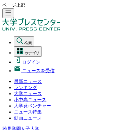
ページ上部
density_medium
検索
カテゴリ
ログイン
ニュースを受信
最新ニュース
ランキング
大学ニュース
小中高ニュース
大学発ベンチャー
ニュース特集
動画ニュース
跡見学園女子大学