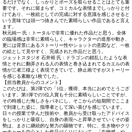
るだけでなく、しっかりとポーズを取らせることはとても重
要です。それに留まらず、コミカルな表情までしっかりと付
けてあり、一枚絵としての完成に対する意識を感じさせると
いう意味では頭一つ抜きんでた素晴らしい作品であると言え
ます。
秋元純一 氏：トータルで非常に優れた作品だと思う。全体
の臨場感は非常に素晴らしく、キャラクターの造形や動き、
更には背景にあるストーリー性やショットの意図など、一枚
の絵として見やすく、完成された作品だと思う。
ジェットスタジオ 石井裕 氏：ドラゴンの錯乱したような表
情とそれに翻弄される人の表情と巻き込まれてるカエルの表
情が三者三様よく表現できていて、静止画ですがストーリー
を感じる素敵な1枚でした。
【担当教員からのコメント】
このたびは、第2弾での「1位」獲得、本当におめでとうござ
います。第1弾での5位入賞も十分に素晴らしいことですが、
その時感じた悔しさをバネにし、そこからの短期間でここま
で到達した姿に、指導者として深い喜びを感じています。
日々の授業で学んだ技術や、教員から受け取ったアドバイス
をしっかりと吸収し、自身の表現へと昇華させていくその姿
勢は、まさに継続的な努力の賜物です。特に、生き物やクリ
ーチャーを中心とした作品づくりにおいて、「生物感」や