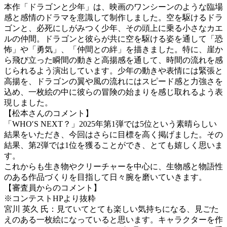
本作「ドラゴンと少年」は、映画のワンシーンのような臨場
感と感情のドラマを意識して制作しました。空を駆けるドラ
ゴンと、必死にしがみつく少年、その頭上に乗る小さなカエ
ルの仲間。ドラゴンと彼らが共に空を駆ける姿を通して「恐
怖」や「勇気」、「仲間との絆」を描きました。特に、崖か
ら飛び立った瞬間の動きと高揚感を通して、時間の流れを感
じられるよう演出しています。少年の動きや表情には緊張と
高揚を、ドラゴンの翼や風の流れにはスピード感と力強さを
込め、一枚絵の中に彼らの冒険の始まりを感じ取れるよう表
現しました。
【松本さんのコメント】
「WHO′S NEXT？」2025年第1弾では5位という素晴らしい
結果をいただき、今回はさらに目標を高く掲げました。その
結果、第2弾では1位を獲ることができ、とても嬉しく思いま
す。
これからも生き物やクリーチャーを中心に、生物感と物語性
のある作品づくりを目指して日々腕を磨いていきます。
【審査員からのコメント】
※コンテストHPより抜粋
宮川 英久 氏：見ていてとても楽しい気持ちになる、見ごた
えのある一枚絵になっていると思います。キャラクターを作