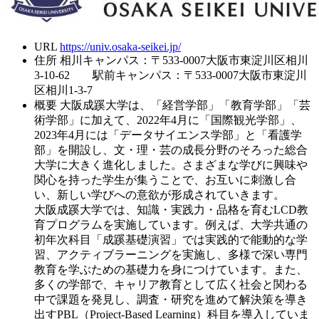
URL
https://univ.osaka-seikei.jp/
住所
相川キャンパス：〒533-0007大阪市東淀川区相川
3-10-62 駅前キャンパス：〒533-0007大阪市東淀川
区相川1-3-7
概要
大阪成蹊大学は、「経営学部」「教育学部」「芸
術学部」に加えて、2022年4月に「国際観光学部」、
2023年4月には「データサイエンス学部」と「看護学
部」を開設し、文・理・芸の成長分野のそろった総合
大学に大きく進化しました。さまざまな学びに興味や
関心を持った学生が集うことで、お互いに刺激し合
い、新しい学びへの意欲が形成されていきます。
大阪成蹊大学では、知識・実践力・品格を育むLCD教
育プログラムを実施しています。例えば、大学共通の
初年次科目「成蹊基礎演習」では実践的で能動的な学
習、アクティブラーニングを実施し、多様で深い専門
教育を学ぶための基礎力を身につけています。また、
多くの学部で、キャリア教育として広く社会と関わる
中で課題を発見し、調査・研究を進めて解決策を導き
出すPBL（Project-Based Learning）科目を導入していま