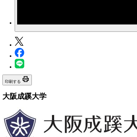
print
印刷する
大阪成蹊大学