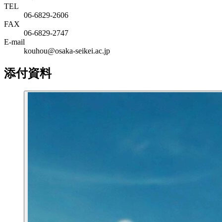
TEL
06-6829-2606
FAX
06-6829-2747
E-mail
kouhou@osaka-seikei.ac.jp
添付資料