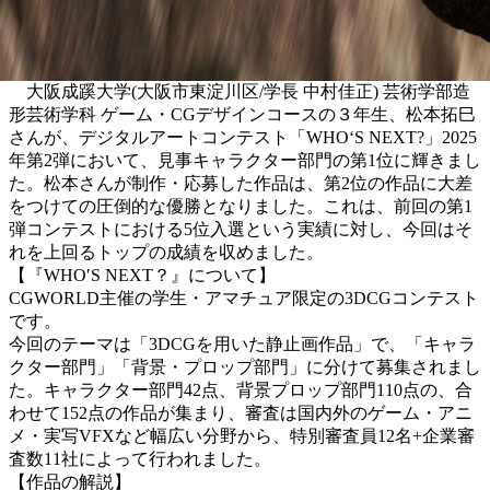
大阪成蹊大学(大阪市東淀川区/学長 中村佳正) 芸術学部造
形芸術学科 ゲーム・CGデザインコースの３年生、松本拓巳
さんが、デジタルアートコンテスト「WHO‘S NEXT?」2025
年第2弾において、見事キャラクター部門の第1位に輝きまし
た。松本さんが制作・応募した作品は、第2位の作品に大差
をつけての圧倒的な優勝となりました。これは、前回の第1
弾コンテストにおける5位入選という実績に対し、今回はそ
れを上回るトップの成績を収めました。
【『WHO′S NEXT？』について】
CGWORLD主催の学生・アマチュア限定の3DCGコンテスト
です。
今回のテーマは「3DCGを用いた静止画作品」で、「キャラ
クター部門」「背景・プロップ部門」に分けて募集されまし
た。キャラクター部門42点、背景プロップ部門110点の、合
わせて152点の作品が集まり、審査は国内外のゲーム・アニ
メ・実写VFXなど幅広い分野から、特別審査員12名+企業審
査数11社によって行われました。
【作品の解説】