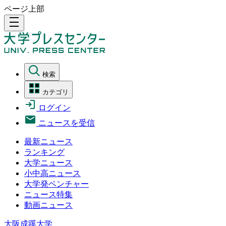
ページ上部
density_medium
検索
カテゴリ
ログイン
ニュースを受信
最新ニュース
ランキング
大学ニュース
小中高ニュース
大学発ベンチャー
ニュース特集
動画ニュース
大阪成蹊大学