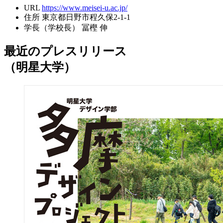
URL
https://www.meisei-u.ac.jp/
住所
東京都日野市程久保2-1-1
学長（学校長）
冨樫 伸
最近のプレスリリース
（明星大学）