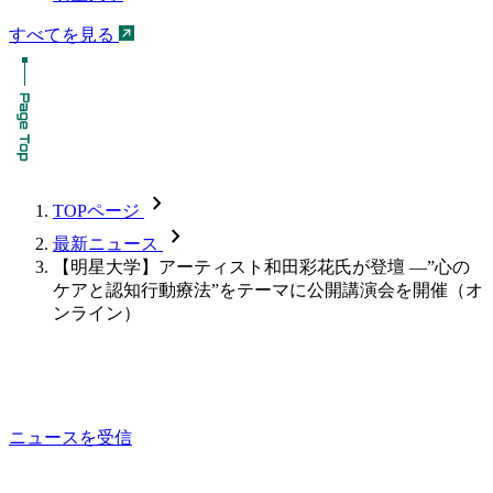
すべてを見る
chevron_forward
TOPページ
chevron_forward
最新ニュース
【明星大学】アーティスト和田彩花氏が登壇 ―”心の
ケアと認知行動療法”をテーマに公開講演会を開催（オ
ンライン）
ニュースを受信