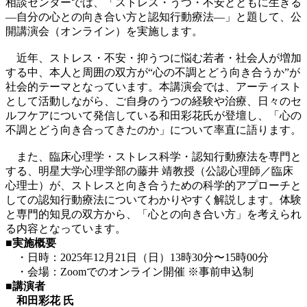
相談センターでは、「ストレス・うつ・不安とともに生きる
―自分の心との向き合い方と認知行動療法―」と題して、公
開講演会（オンライン）を実施します。
近年、ストレス・不安・抑うつに悩む若者・社会人が増加
する中、本人と周囲の双方が“心の不調とどう向き合うか”が
社会的テーマとなっています。本講演会では、アーティスト
として活動しながら、ご自身のうつの経験や治療、日々のセ
ルフケアについて発信している和田彩花氏が登壇し、「心の
不調とどう向き合ってきたのか」について率直に語ります。
また、臨床心理学・ストレス科学・認知行動療法を専門と
する、明星大学心理学部の藤井 靖教授（公認心理師／臨床
心理士）が、ストレスと向き合うための科学的アプローチと
しての認知行動療法についてわかりやすく解説します。体験
と専門的知見の双方から、「心との向き合い方」を考えられ
る内容となっています。
■実施概要
・日時：2025年12月21日（日）13時30分〜15時00分
・会場：Zoomでのオンライン開催 ※事前申込制
■講演者
和田彩花 氏