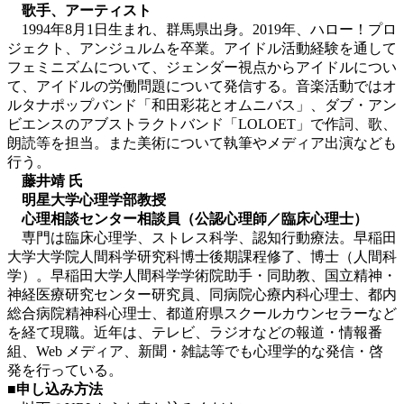
歌手、アーティスト
1994年8月1日生まれ、群馬県出身。2019年、ハロー！プロ
ジェクト、アンジュルムを卒業。アイドル活動経験を通して
フェミニズムについて、ジェンダー視点からアイドルについ
て、アイドルの労働問題について発信する。音楽活動ではオ
ルタナポップバンド「和田彩花とオムニバス」、ダブ・アン
ビエンスのアブストラクトバンド「LOLOET」で作詞、歌、
朗読等を担当。また美術について執筆やメディア出演なども
行う。
藤井靖 氏
明星大学心理学部教授
心理相談センター相談員（公認心理師／臨床心理士）
専門は臨床心理学、ストレス科学、認知行動療法。早稲田
大学大学院人間科学研究科博士後期課程修了、博士（人間科
学）。早稲田大学人間科学学術院助手・同助教、国立精神・
神経医療研究センター研究員、同病院心療内科心理士、都内
総合病院精神科心理士、都道府県スクールカウンセラーなど
を経て現職。近年は、テレビ、ラジオなどの報道・情報番
組、Web メディア、新聞・雑誌等でも心理学的な発信・啓
発を行っている。
■申し込み方法