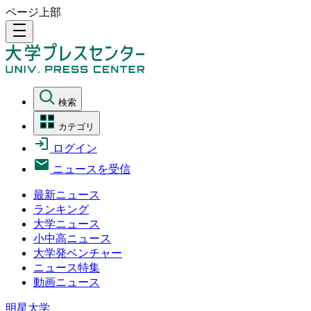
ページ上部
density_medium
検索
カテゴリ
ログイン
ニュースを受信
最新ニュース
ランキング
大学ニュース
小中高ニュース
大学発ベンチャー
ニュース特集
動画ニュース
明星大学