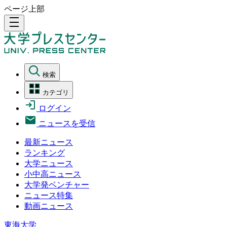
ページ上部
density_medium
検索
カテゴリ
ログイン
ニュースを受信
最新ニュース
ランキング
大学ニュース
小中高ニュース
大学発ベンチャー
ニュース特集
動画ニュース
東海大学