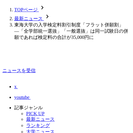
chevron_forward
TOPページ
chevron_forward
最新ニュース
東海大学の入学検定料割引制度「フラット併願割」
―「全学部統一選抜」「一般選抜」は同一試験日の併
願であれば検定料の合計が35,000円に
ニュースを受信
x
youtube
記事ジャンル
PICK UP
最新ニュース
ランキング
大学ニュース