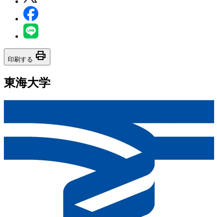
print
印刷する
東海大学