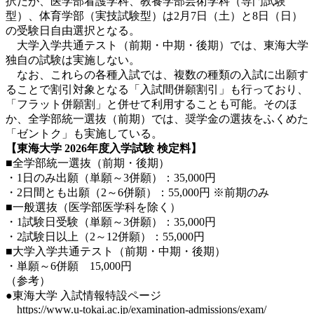
択だが、医学部看護学科、教養学部芸術学科（専門試験
型）、体育学部（実技試験型）は2月7日（土）と8日（日）
の受験日自由選択となる。
大学入学共通テスト（前期・中期・後期）では、東海大学
独自の試験は実施しない。
なお、これらの各種入試では、複数の種類の入試に出願す
ることで割引対象となる「入試間併願割引」も行っており、
「フラット併願割」と併せて利用することも可能。そのほ
か、全学部統一選抜（前期）では、奨学金の選抜をふくめた
「ゼントク」も実施している。
【東海大学
2026年度
入学試験
検定料】
■全学部統一選抜（前期・後期）
・1日のみ出願（単願～3併願）：35,000円
・2日間とも出願（2～6併願）：55,000円 ※前期のみ
■一般選抜（医学部医学科を除く）
・1試験日受験（単願～3併願）：35,000円
・2試験日以上（2～12併願）：55,000円
■大学入学共通テスト（前期・中期・後期）
・単願～6併願 15,000円
（参考）
●東海大学 入試情報特設ページ
https://www.u-tokai.ac.jp/examination-admissions/exam/