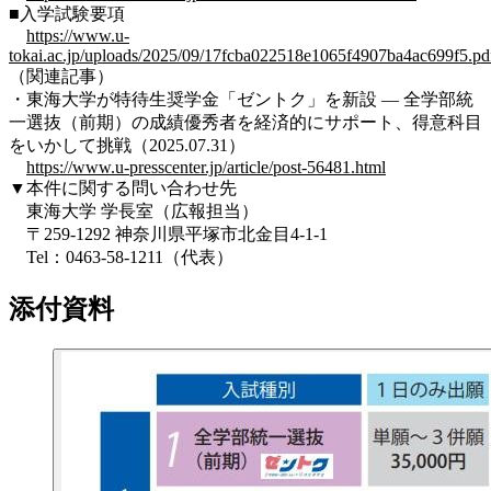
■入学試験要項
https://www.u-
tokai.ac.jp/uploads/2025/09/17fcba022518e1065f4907ba4ac699f5.pd
（関連記事）
・東海大学が特待生奨学金「ゼントク」を新設 ― 全学部統
一選抜（前期）の成績優秀者を経済的にサポート、得意科目
をいかして挑戦（2025.07.31）
https://www.u-presscenter.jp/article/post-56481.html
▼本件に関する問い合わせ先
東海大学 学長室（広報担当）
〒259-1292 神奈川県平塚市北金目4-1-1
Tel：0463-58-1211（代表）
添付資料