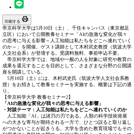
print
印刷する
帝京科学大学は5月10日（土）、千住キャンパス（東京都足
立区）において公開教養セミナー「AIの急激な変化が我々
の思考に与える影響～人工知能は私たちをどこへ連れていく
のか～」を開催。ゲスト講師として木村武史教授（筑波大学
人文社会系）が登壇する。受講料無料、事前申込不要。
帝京科学大学では、地域や一般の人を対象に研究や教育の
成果を還元することを目的として、さまざまな分野の公開講
座を開講している。
5月10日（土）には、
木村武史氏（筑波大学人文社会系教
授）をお招きして教養セミナーを実施する
。概要は下記の通
り。
【帝京科学大学 教養セミナー2】
「AIの急激な変化が我々の思考に与える影響」
・対談テーマ：人工知能は私たちをどこへ連れていくのか
人工知能「AI」は諸刃の刃である。人類の科学技術発展
への大きな寄与が期待される一方で、ひとつ誤ると取り返し
がつかないことが起きうる。大学を含めた教育現場でもその