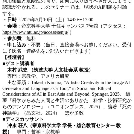
利用価値と危険性の間で、如何に取り扱うべきか人によって
認識が分かれる。このセミナーでは、現状のAI問題を討論
する。
・日時
：2025年5月10日（土）14:00〜17:00
・会場
：帝京科学大学 千住キャンパス 7号館（アクセス：
https://www.ntu.ac.jp/access/senju/
）
・参加費
：無料
・申し込み
：不要（当日、直接会場へお越しください。受付
にて氏名・連絡先をご記入いただきます）
【登壇者】
■
ゲスト講演者
木村 武史 （筑波大学 人文社会系 教授）
専門：宗教学、アメリカ研究
主な業績：Takeshi Kimura, “Artistic Creativity in the Image AI
Generator and Language as a Tool,” in Social and Ethical
Considerations of AI in East Asia and Beyond, Springer, 2025. 編
著『科学からみた人間と生活のありかた―科学・技術研究か
らのアンソロジー』（ユニオンプレス、2025）、編著『死の
神話学』（晶文社、2024） ほか多数
■
ディスカッサント
冲永 荘八（帝京科学大学 学長・総合教育センター 教
授）
専門：哲学・宗教学