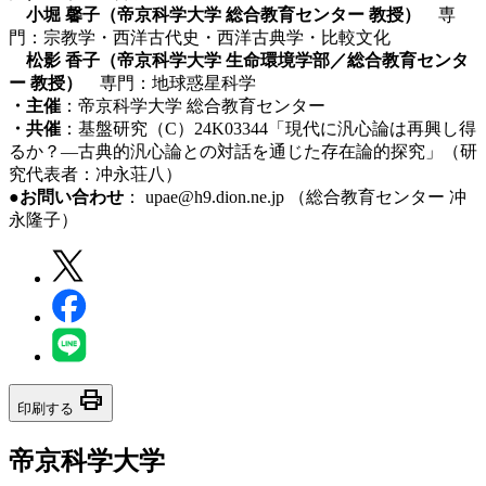
小堀 馨子（帝京科学大学 総合教育センター 教授）
専
門：宗教学・西洋古代史・西洋古典学・比較文化
松影 香子（帝京科学大学 生命環境学部／総合教育センタ
ー 教授）
専門：地球惑星科学
・主催
：帝京科学大学 総合教育センター
・共催
：基盤研究（C）24K03344「現代に汎心論は再興し得
るか？
―
古典的汎心論との対話を通じた存在論的探究」（研
究代表者：冲永荘八）
●お問い合わせ
： upae@h9.dion.ne.jp （総合教育センター 冲
永隆子）
print
印刷する
帝京科学大学