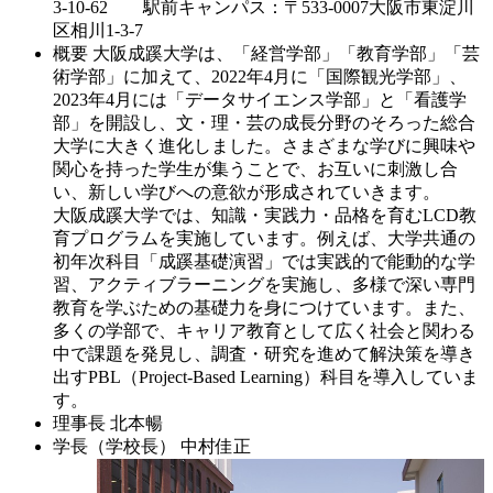
3-10-62 駅前キャンパス：〒533-0007大阪市東淀川
区相川1-3-7
概要
大阪成蹊大学は、「経営学部」「教育学部」「芸
術学部」に加えて、2022年4月に「国際観光学部」、
2023年4月には「データサイエンス学部」と「看護学
部」を開設し、文・理・芸の成長分野のそろった総合
大学に大きく進化しました。さまざまな学びに興味や
関心を持った学生が集うことで、お互いに刺激し合
い、新しい学びへの意欲が形成されていきます。
大阪成蹊大学では、知識・実践力・品格を育むLCD教
育プログラムを実施しています。例えば、大学共通の
初年次科目「成蹊基礎演習」では実践的で能動的な学
習、アクティブラーニングを実施し、多様で深い専門
教育を学ぶための基礎力を身につけています。また、
多くの学部で、キャリア教育として広く社会と関わる
中で課題を発見し、調査・研究を進めて解決策を導き
出すPBL（Project-Based Learning）科目を導入していま
す。
理事長
北本暢
学長（学校長）
中村佳正