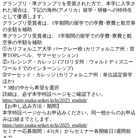
グランプリ・準グランプリを受賞された方で、本学に入学さ
れた場合は、下記の海外(アメリカ）留学・研修への特待生
として優遇します。
グランプリ受賞者は、1学期間の留学での学費･寮費と航空券
の全額を補助
準グランプリ受賞者は、 1学期間の留学での学費･寮費と航
空券の半額を補助
①カリフォルニア大学 バークレー校 (カリフォルニア州：世
界TOPレベル、サマーセッション)
②バレンシア・カレッジ (フロリダ州：ウォルトディズニー
ワールドでのインターンシップ)
➂マーセッド・カレッジ (カリフォルニア州：単位認定留学
ほか)
＊3校の中から希望を選択
詳細は、必ず本学特設ページをご確認下さい。
https://univ.osaka-seikei.jp/lp/2025_english/
【お申し込み方法・期間】
本学特設ページからお申込みください。同一校からのお申込
みは2組までとします。
https://univ.osaka-seikei.jp/lp/2025_english/
セミナー応募期間：4/1(火）からセミナー各開催日1週間前
まで。