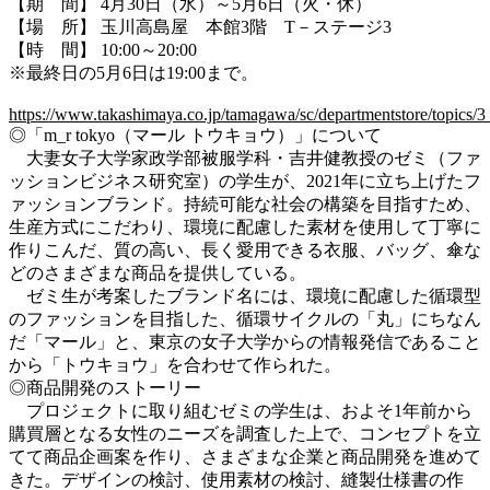
【期 間】 4月30日（水）～5月6日（火・休）
【場 所】 玉川高島屋 本館3階 T－ステージ3
【時 間】 10:00～20:00
※最終日の5月6日は19:00まで。
https://www.takashimaya.co.jp/tamagawa/sc/departmentstore/topics
◎「m_r tokyo（マール トウキョウ）」について
大妻女子大学家政学部被服学科・吉井健教授のゼミ（ファ
ッションビジネス研究室）の学生が、2021年に立ち上げたフ
ァッションブランド。持続可能な社会の構築を目指すため、
生産方式にこだわり、環境に配慮した素材を使用して丁寧に
作りこんだ、質の高い、長く愛用できる衣服、バッグ、傘な
どのさまざまな商品を提供している。
ゼミ生が考案したブランド名には、環境に配慮した循環型
のファッションを目指した、循環サイクルの「丸」にちなん
だ「マール」と、東京の女子大学からの情報発信であること
から「トウキョウ」を合わせて作られた。
◎商品開発のストーリー
プロジェクトに取り組むゼミの学生は、およそ1年前から
購買層となる女性のニーズを調査した上で、コンセプトを立
てて商品企画案を作り、さまざまな企業と商品開発を進めて
きた。デザインの検討、使用素材の検討、縫製仕様書の作