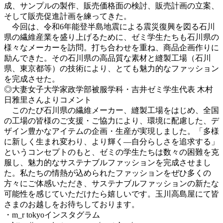
成、サンプルの製作、販売価格面の検討、販売計画の立案、
そして販売促進計画を練ってきた。
今回は、令和6年能登半島地震による震災復興を図る石川
県の繊維産業を盛り上げるために、ゼミ学生たちも石川県の
様々なメーカーを訪問。打ち合わせを重ね、商品企画作りに
励んできた。その石川県の高品質な素材と縫製工場（石川
県、東京都等）の技術により、とても魅力的なファッション
を完成させた。
◎大妻女子大学家政学部被服学科・吉井ゼミ学生代表 木村
日雅里さんよりコメント
このたび石川県の繊維メーカー、縫製工場をはじめ、全国
の工場の皆様のご支援・ご協力により、環境に配慮した、デ
ザイン豊かなアイテムの企画・生産が実現しました。「多様
に新しく生まれ変わり、より輝く―自分らしさを追求する」
というコンセプトのもと、ゼミの学生たちは数々の困難を克
服し、魅力的なサステナブルファッションを完成させまし
た。私たちの情熱が込められたファッションをぜひ多くの
方々にご体感いただき、サステナブルファッションの新たな
可能性を感じていただけたら嬉しいです。玉川高島屋にて皆
さまのお越しをお待ちしております。
・m_r tokyoインスタグラム