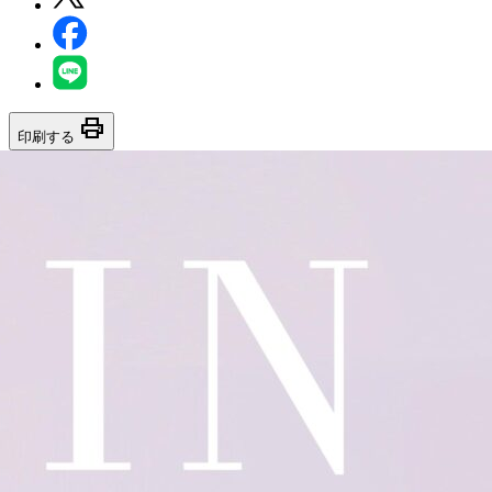
print
印刷する