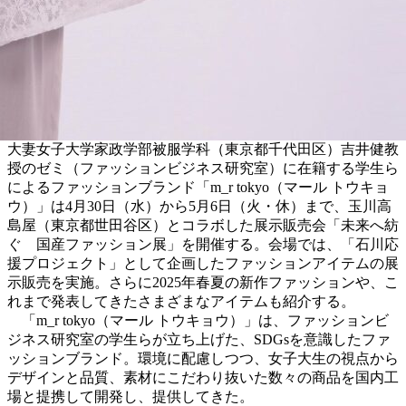
大妻女子大学家政学部被服学科（東京都千代田区）吉井健教
授のゼミ（ファッションビジネス研究室）に在籍する学生ら
によるファッションブランド「m_r tokyo（マール トウキョ
ウ）」は4月30日（水）から5月6日（火・休）まで、玉川高
島屋（東京都世田谷区）とコラボした展示販売会「未来へ紡
ぐ 国産ファッション展」を開催する。会場では、「石川応
援プロジェクト」として企画したファッションアイテムの展
示販売を実施。さらに2025年春夏の新作ファッションや、こ
れまで発表してきたさまざまなアイテムも紹介する。
「m_r tokyo（マール トウキョウ）」は、ファッションビ
ジネス研究室の学生らが立ち上げた、SDGsを意識したファ
ッションブランド。環境に配慮しつつ、女子大生の視点から
デザインと品質、素材にこだわり抜いた数々の商品を国内工
場と提携して開発し、提供してきた。