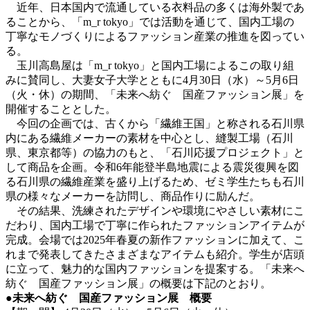
近年、日本国内で流通している衣料品の多くは海外製であ
ることから、「m_r tokyo」では活動を通じて、国内工場の
丁寧なモノづくりによるファッション産業の推進を図ってい
る。
玉川高島屋は「m_r tokyo」と国内工場によるこの取り組
みに賛同し、大妻女子大学とともに4月30日（水）～5月6日
（火・休）の期間、「未来へ紡ぐ 国産ファッション展」を
開催することとした。
今回の企画では、古くから「繊維王国」と称される石川県
内にある繊維メーカーの素材を中心とし、縫製工場（石川
県、東京都等）の協力のもと、「石川応援プロジェクト」と
して商品を企画。令和6年能登半島地震による震災復興を図
る石川県の繊維産業を盛り上げるため、ゼミ学生たちも石川
県の様々なメーカーを訪問し、商品作りに励んだ。
その結果、洗練されたデザインや環境にやさしい素材にこ
だわり、国内工場で丁寧に作られたファッションアイテムが
完成。会場では2025年春夏の新作ファッションに加えて、こ
れまで発表してきたさまざまなアイテムも紹介。学生が店頭
に立って、魅力的な国内ファッションを提案する。「未来へ
紡ぐ 国産ファッション展」の概要は下記のとおり。
●未来へ紡ぐ 国産ファッション展 概要