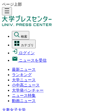
ページ上部
density_medium
検索
カテゴリ
ログイン
ニュースを受信
最新ニュース
ランキング
大学ニュース
小中高ニュース
大学発ベンチャー
ニュース特集
動画ニュース
大妻女子大学