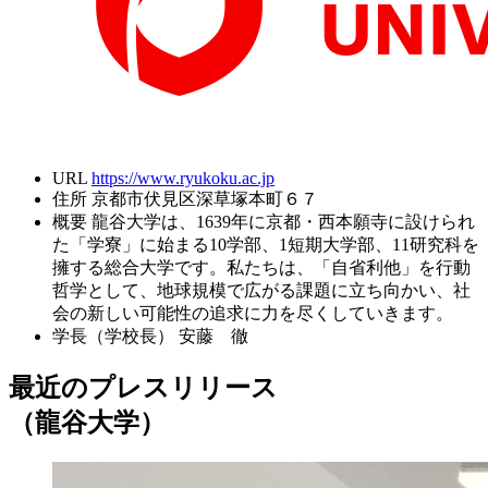
URL
https://www.ryukoku.ac.jp
住所
京都市伏見区深草塚本町６７
概要
龍谷大学は、1639年に京都・西本願寺に設けられ
た「学寮」に始まる10学部、1短期大学部、11研究科を
擁する総合大学です。私たちは、「自省利他」を行動
哲学として、地球規模で広がる課題に立ち向かい、社
会の新しい可能性の追求に力を尽くしていきます。
学長（学校長）
安藤 徹
最近のプレスリリース
（龍谷大学）