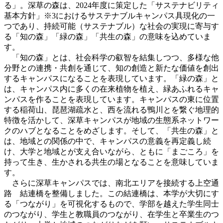
る」。深草の森は、2024年度に策定した「サステナビリティ
基本方針」※3におけるサステナブルキャンパス具現化の一
つであり、持続可能（サステナブル）な社会の実現に寄与す
る「知の森」「緑の森」「共生の森」の意味を込めていま
す。
「知の森」とは、社会科学の叡智を結集しつつ、多様な他
分野との連携・共創を通じて、知の創造と新たな価値を創出
するキャンパスになることを表現しています。「緑の森」と
は、キャンパス内に多くの在来植物を植え、緑あふれるキャ
ンパスを作ることを表現しています。キャンパスの東に位置
する稲荷山、琵琶湖疏水と、西を流れる鴨川とを繋ぐ地理的
特徴を活かして、深草キャンパスが地域の生態系ネットワー
クのハブとなることをめざします。そして、「共生の森」と
は、地域との関係の中で、キャンパスの意義を再定義し続
け、大学と地域とが支え合いながら、ともに「まごころ」を
持って生き、生かされる共生の場となることを意味していま
す。
さらに深草キャンパスでは、南北エリアを接続する上空通
路 結連橋を整備しました。この結連橋は、本学が大切にす
る「つながり」を可視化するもので、学部を越えた学生同士
のつながり、学生と教職員のつながり、在学生と卒業生のつ