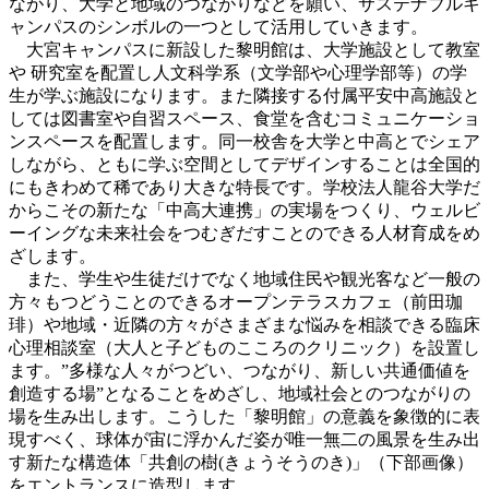
ながり、大学と地域のつながりなどを願い、サステナブルキ
ャンパスのシンボルの一つとして活用していきます。
大宮キャンパスに新設した黎明館は、大学施設として教室
や 研究室を配置し人文科学系（文学部や心理学部等）の学
生が学ぶ施設になります。また隣接する付属平安中高施設と
しては図書室や自習スペース、食堂を含むコミュニケーショ
ンスペースを配置します。同一校舎を大学と中高とでシェア
しながら、ともに学ぶ空間としてデザインすることは全国的
にもきわめて稀であり大きな特長です。学校法人龍谷大学だ
からこその新たな「中高大連携」の実場をつくり、ウェルビ
ーイングな未来社会をつむぎだすことのできる人材育成をめ
ざします。
また、学生や生徒だけでなく地域住民や観光客など一般の
方々もつどうことのできるオープンテラスカフェ（前田珈
琲）や地域・近隣の方々がさまざまな悩みを相談できる臨床
心理相談室（大人と子どものこころのクリニック）を設置し
ます。”多様な人々がつどい、つながり、新しい共通価値を
創造する場”となることをめざし、地域社会とのつながりの
場を生み出します。こうした「黎明館」の意義を象徴的に表
現すべく、球体が宙に浮かんだ姿が唯一無二の風景を生み出
す新たな構造体「共創の樹(きょうそうのき)」（下部画像）
をエントランスに造型します。