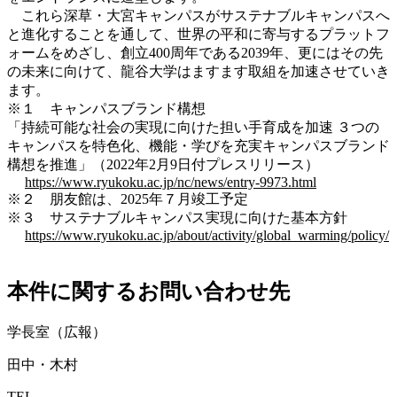
これら深草・大宮キャンパスがサステナブルキャンパスへ
と進化することを通して、世界の平和に寄与するプラットフ
ォームをめざし、創立400周年である2039年、更にはその先
の未来に向けて、龍谷大学はますます取組を加速させていき
ます。
※１ キャンパスブランド構想
「持続可能な社会の実現に向けた担い手育成を加速 ３つの
キャンパスを特色化、機能・学びを充実キャンパスブランド
構想を推進」（2022年2月9日付プレスリリース）
https://www.ryukoku.ac.jp/nc/news/entry-9973.html
※２ 朋友館は、2025年７月竣工予定
※３ サステナブルキャンパス実現に向けた基本方針
https://www.ryukoku.ac.jp/about/activity/global_warming/policy/
本件に関するお問い合わせ先
学長室（広報）
田中・木村
TEL