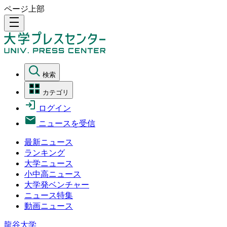
ページ上部
density_medium
検索
カテゴリ
ログイン
ニュースを受信
最新ニュース
ランキング
大学ニュース
小中高ニュース
大学発ベンチャー
ニュース特集
動画ニュース
龍谷大学