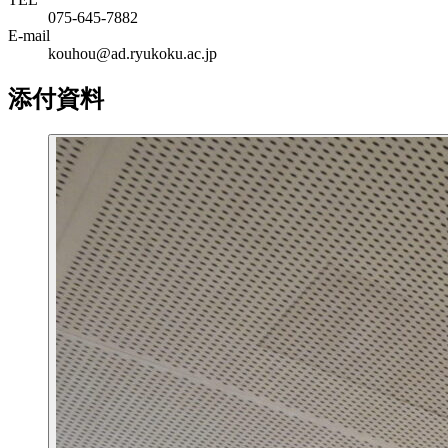
075-645-7882
E-mail
kouhou@ad.ryukoku.ac.jp
添付資料