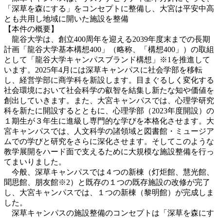
「深草を森にする」をコンセプトに整備し、大宮は平安中高
とも共用し地域に開いた施設を整備
【本件の概要】
龍谷大学は、創立400周年を迎える2039年度末までの長期
計画「龍谷大学基本構想400」（略称、「構想400」）の取組
として「龍谷大学キャンパスブランド構想」※1を推進して
います。2025年4月には深草キャンパスに社会学部を移転
し、経営学部に商学科を新設します。目まぐるしく変化する
社会環境において社会科学の叡智を結集し新たな知や価値を
創出していきます。また、大宮キャンパスでは、心理学研究
科を新たに開設するとともに、心理学部（2023年度開設）の
１期生が３年生に進級し専門的な学びを本格化させます。大
宮キャンパスでは、人文科学の諸領域と図書館・ミュージア
ムでの学びと研究をさらに深化させます。そしてこのような
教学展開をハード面で支えるために大規模な施設整備を行っ
てまいりました。
今般、深草キャンパスでは４つの新棟（灯炬館、慧光館、
聞思館、朋友館※2）と既存の１つの既存施設の改修が完了
し、大宮キャンパスでは、１つの新棟（黎明館）が完成しま
した。
深草キャンパスの施設整備のコンセプトは「深草を森にす