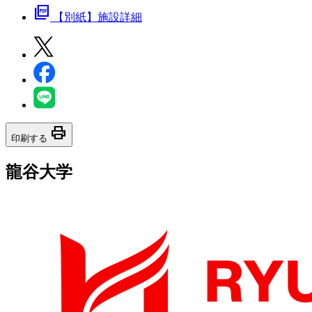
picture_as_pdf
【別紙】施設詳細
print
印刷する
龍谷大学