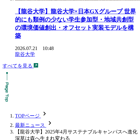
【龍谷大学】龍谷大学×日本GXグループ 世界
的にも類例の少ない学生参加型・地域共創型
の環境価値創出・オフセット実装モデルを構
築
2026.07.21 10:48
龍谷大学
すべてを見る
chevron_forward
TOPページ
chevron_forward
最新ニュース
【龍谷大学】2025年4月サステナブルキャンパスへ進化
深草は森へ生まれ変わる