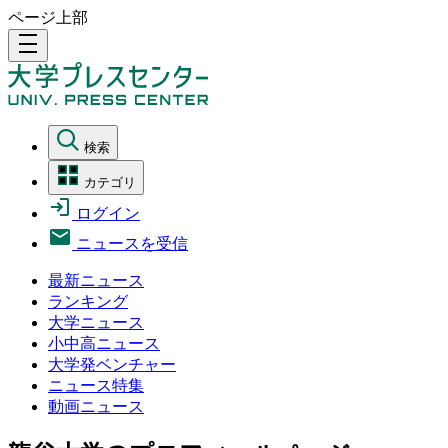
ページ上部
density_medium
検索
カテゴリ
ログイン
ニュースを受信
最新ニュース
ランキング
大学ニュース
小中高ニュース
大学発ベンチャー
ニュース特集
動画ニュース