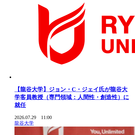
【龍谷大学】ジョン・C・ジェイ氏が龍谷大
学客員教授（専門領域：人間性・創造性）に
就任
2026.07.29 11:00
龍谷大学