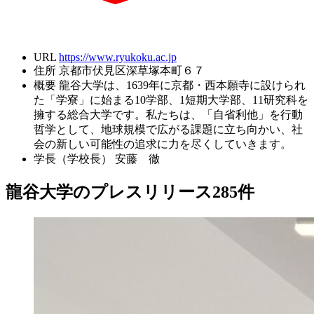
URL
https://www.ryukoku.ac.jp
住所
京都市伏見区深草塚本町６７
概要
龍谷大学は、1639年に京都・西本願寺に設けられ
た「学寮」に始まる10学部、1短期大学部、11研究科を
擁する総合大学です。私たちは、「自省利他」を行動
哲学として、地球規模で広がる課題に立ち向かい、社
会の新しい可能性の追求に力を尽くしていきます。
学長（学校長）
安藤 徹
龍谷大学のプレスリリース
285
件