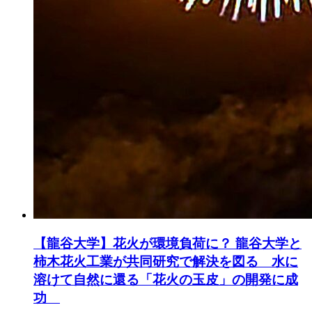
【龍谷大学】花火が環境負荷に？ 龍谷大学と
柿木花火工業が共同研究で解決を図る 水に
溶けて自然に還る「花火の玉皮」の開発に成
功