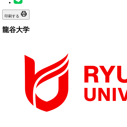
print
印刷する
龍谷大学