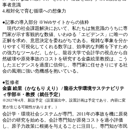
事者意識
4.相対化で育む循環への想像力
●記事の導入部分 ※Webサイトからの抜粋
現代の社会課題解決において、私たちは無意識のうちに専
門家が示す客観的な数値、いわゆる「エビデンス」に唯一の
正解を求め、意思決定を委ねがちである。複雑な事象を分か
りやすく可視化してくれる数字は、効率的な判断を下すため
の強力なツールだ。しかし、龍谷大学で会計学の視点から自
然破壊や原発事故のコストを研究する金森絵里教授は、こう
したエビデンスを過度に信仰し、専門家に任せきりにする社
会の風潮に強い危機感を抱いている。
●監修者
金森 絵里（かなもり えり） / 龍谷大学環境サステナビリテ
ィ学部※・教授（就任予定）
※2027年4月、新設予定（設置届出中。設置計画は予定であり、内容に変
更が生じる可能性があります。）
会計学・環境社会システムが専門。2011年の事故を機に原発
会計の研究を始める。会計専門知が原発コストを過小評価
し、原子力政策に根拠を与えることに注目し、専門知が市民