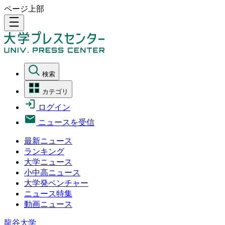
ページ上部
density_medium
検索
カテゴリ
ログイン
ニュースを受信
最新ニュース
ランキング
大学ニュース
小中高ニュース
大学発ベンチャー
ニュース特集
動画ニュース
龍谷大学