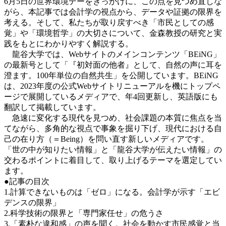
6月5日の世界環境デーをきっかけに、この点を見つめ直しな
がら、本記事では会計学の視点から、データや証拠の限界を
考える。そして、私たちが取り戻すべき「市民としての感
覚」や「環境哲学」の大切さについて、金森教授の研究と実
践をもとにわかりやすく解説する。
龍谷大学では、Webサイトのメインコンテンツ「BEiNG」
の最新号として「『初対面の他者』として、自然の声に耳を
澄ます。100年単位の自然共生」を公開しています。BEiNG
は、2023年度の公式Webサイトリニューアルを機にトップペ
ージで展開しているメディアで、年4回更新し、英語版にも
翻訳して掲載しています。
急速に変化する現代を見つめ、社会課題の本質に焦点を当
てながら、多角的な視点で事象を掘り下げ、現代における自
己の在り方（＝Being）を問い直す新しいメディアです。
「世の中が知りたい情報」と「龍谷大学が伝えたい情報」の
交わるポイントに着目して、取り上げるテーマを選定してい
ます。
●記事の目次
1.計算できないものは「ゼロ」になる。会計学が示す「エビ
デンスの限界」
2.科学技術の限界と「専門家任せ」の危うさ
3.「素朴な違和感」の声を聞く。社会を動かす市民感覚と当