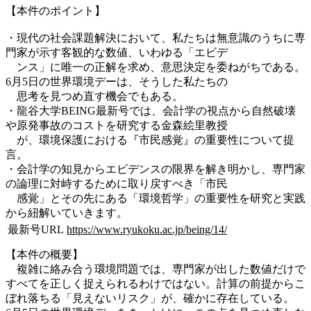
【本件のポイント】
・現代の社会課題解決において、私たちは無意識のうちに専
門家が示す客観的な数値、いわゆる「エビデ
ンス」に唯一の正解を求め、意思決定を委ねがちである。
6月5日の世界環境デーは、そうした私たちの
思考を見つめ直す機会でもある。
・龍谷大学BEING最新号では、会計学の視点から自然破壊
や原発事故のコストを研究する金森絵里教授
が、環境保護における『市民感覚』の重要性について提
言。
・会計学の知見からエビデンスの限界を解き明かし、専門家
の論理に対峙するために取り戻すべき「市民
感覚」とその先にある「環境哲学」の重要性を研究と実践
から紐解いていきます。
最新号URL
https://www.ryukoku.ac.jp/being/14/
【本件の概要】
複雑に絡み合う環境問題では、専門家が出した数値だけで
すべてを正しく捉えられるわけではない。計算の前提からこ
ぼれ落ちる「見えないリスク」が、確かに存在している。