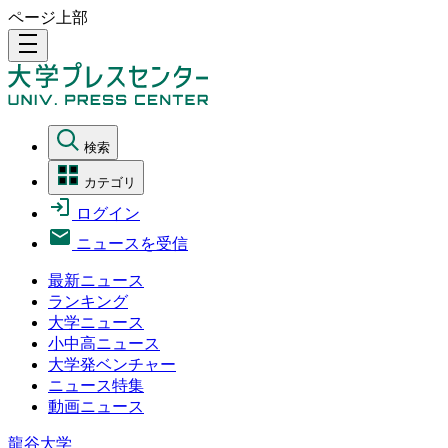
ページ上部
density_medium
検索
カテゴリ
ログイン
ニュースを受信
最新ニュース
ランキング
大学ニュース
小中高ニュース
大学発ベンチャー
ニュース特集
動画ニュース
龍谷大学