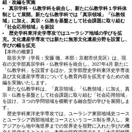
組・改編を実施
• 真宗学科・仏教学科を統合し、新たに仏教学科１学科体
制として展開。新たな仏教学科では「真宗領域」「仏教領
域」に加え、真宗・仏教を基盤として社会課題に取り組む
「社会応用領域」を新設
• 歴史学科東洋史学専攻ではユーラシア地域の学びを拡
充。文化遺産学専攻では新たに無形文化遺産分野を設置し、
学びの幅を拡充
【本件の概要】
龍谷大学（学長：安藤 徹、本部：京都市伏見区）は、現
在の文学部真宗学科・仏教学科を統合し、2027年4月 新たに
「仏教学科」を設置するほか、文学部歴史学科東洋史学専攻
及び文化遺産学専攻についても教育内容を拡充するための改
編を実施いたします。
新たな仏教学科は、「真宗領域」「仏教領域」に加え、真
宗・仏教を基盤として社会課題に取り組む「社会応用領域」
を設け、３つの学問領域を横断する融合型の学びを展開しま
す。
歴史学科東洋史学専攻では、ユーラシア東部地域史コース
とユーラシア西部地域史コースというコース制を導入し、東
アジアから地中海世界までの世界史を視野に入れた学びの機