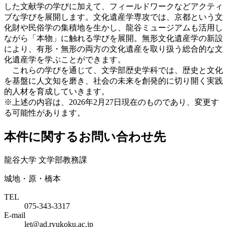
した文献学の学びに加えて、フィールドワークなどアクティ
ブな学びを展開します。文化遺産学専攻では、京都という文
化財や民俗学の集積地を生かし、龍谷ミュージアムも活用し
ながら「本物」に触れる学びを展開。無形文化遺産学の新設
により、有形・無形の両方の文化遺産を取り扱う総合的な文
化遺産学を学ぶことができます。
これらの学びを通じて、文学部歴史学科では、歴史と文化
を基盤に人文知を磨き、社会の未来を創発的に切り開く実践
的人材を育成していきます。
※上述の内容は、2026年2月27日現在のものであり、変更す
る可能性があります。
本件に関するお問い合わせ先
龍谷大学 文学部教務課
城地・原・橋本
TEL
075-343-3317
E-mail
let@ad.ryukoku.ac.jp