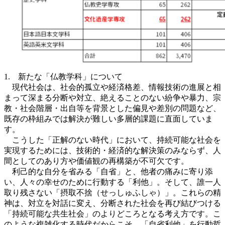
1. 新たな「仏教学科」について
現代社会は、社会的孤立や経済格差、情報技術の進展と相
まって深まる分断や対立、絶えることのない紛争や暴力、宗
教・社会階層・出自等を背景とした偏見や差別の問題など、
既存の枠組みでは解決が難しい多層的課題に直面していま
す。
こうした「正解のない時代」において、持続可能な社会を
実現するためには、技術的・経済的な解決策のみならず、人
間としてのあり方や価値観の再構築が不可欠です。
利己的な自分を省みる「自省」と、他者の痛みに寄り添
い、人々の幸せのために行動する「利他」。そして、誰一人
取り残さない「摂取不捨（せっしゅふしゃ）」。これらの精
神は、対立を対話に変え、分断された社会を再び結びつける
「持続可能な共生社会」のよりどころとなる考え方です。こ
のような複雑化する時代だからこそ、「自省利他」を行動哲