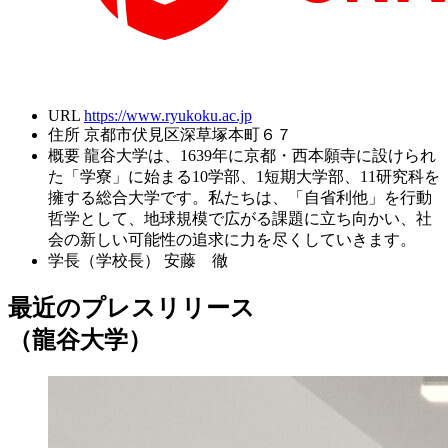
URL
https://www.ryukoku.ac.jp
住所
京都市伏見区深草塚本町６７
概要
龍谷大学は、1639年に京都・西本願寺に設けられ
た「学寮」に始まる10学部、1短期大学部、11研究科を
擁する総合大学です。私たちは、「自省利他」を行動
哲学として、地球規模で広がる課題に立ち向かい、社
会の新しい可能性の追求に力を尽くしていきます。
学長（学校長）
安藤 徹
最近のプレスリリース
（龍谷大学）