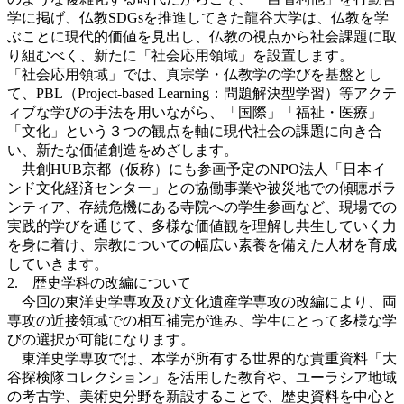
学に掲げ、仏教SDGsを推進してきた龍谷大学は、仏教を学
ぶことに現代的価値を見出し、仏教の視点から社会課題に取
り組むべく、新たに「社会応用領域」を設置します。
「社会応用領域」では、真宗学・仏教学の学びを基盤とし
て、PBL（Project-based Learning：問題解決型学習）等アクテ
ィブな学びの手法を用いながら、「国際」「福祉・医療」
「文化」という３つの観点を軸に現代社会の課題に向き合
い、新たな価値創造をめざします。
共創HUB京都（仮称）にも参画予定のNPO法人「日本イ
ンド文化経済センター」との協働事業や被災地での傾聴ボラ
ンティア、存続危機にある寺院への学生参画など、現場での
実践的学びを通じて、多様な価値観を理解し共生していく力
を身に着け、宗教についての幅広い素養を備えた人材を育成
していきます。
2. 歴史学科の改編について
今回の東洋史学専攻及び文化遺産学専攻の改編により、両
専攻の近接領域での相互補完が進み、学生にとって多様な学
びの選択が可能になります。
東洋史学専攻では、本学が所有する世界的な貴重資料「大
谷探検隊コレクション」を活用した教育や、ユーラシア地域
の考古学、美術史分野を新設することで、歴史資料を中心と