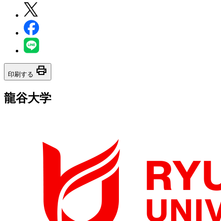
print
印刷する
龍谷大学