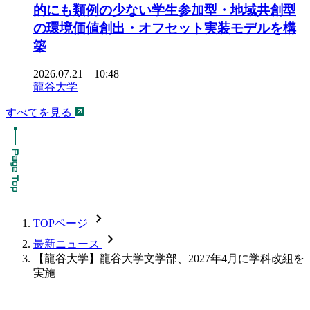
的にも類例の少ない学生参加型・地域共創型
の環境価値創出・オフセット実装モデルを構
築
2026.07.21 10:48
龍谷大学
すべてを見る
chevron_forward
TOPページ
chevron_forward
最新ニュース
【龍谷大学】龍谷大学文学部、2027年4月に学科改組を
実施