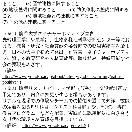
ること (3) 産学連携に関すること
(4) 施設整備に関すること (5) 防災体制の整備に関する
こと (6) 地域社会との連携に関すること
(7) その他の連携に関すること
（※1）龍谷大学ネイチャーポジティブ宣言
先端理工学部や農学部、生物多様性科学研究センター等にお
ける、教育・研究・社会貢献の各分野での取組実績等を踏ま
え、日本の大学で初めて発出した宣言。ネイチャーポジティ
ブに資する教育研究や人材育成等に取り組み、持続可能な社
会の実現をめざす。
（詳細：
https://www.ryukoku.ac.jp/about/activity/global_warming/nature-
positive/
）
（※2）環境サステナビリティ学部（仮称） ※設置計画は
予定であり、内容に変更が生じる場合があります。
リアルな現場での体験やチームでの協働を通じて知識・技能
の定着を図るPBL科目「クエスト科目群」や、5つの「専門
教育プログラム」などを配置。実践的に課題解決に向き合う
次世代の環境人材育成を目指している。
（詳細：
https://www.ryukoku.ac.jp/newf2/
）