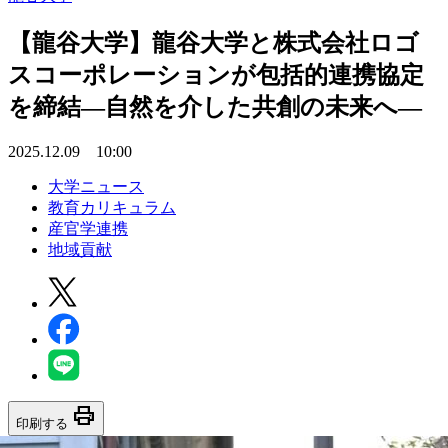
【龍谷大学】龍谷大学と株式会社ロゴ
スコーポレーションが包括的連携協定
を締結―自然を介した共創の未来へ―
2025.12.09 10:00
大学ニュース
教育カリキュラム
産官学連携
地域貢献
print
印刷する