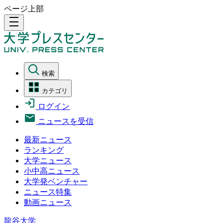
ページ上部
density_medium
検索
カテゴリ
ログイン
ニュースを受信
最新ニュース
ランキング
大学ニュース
小中高ニュース
大学発ベンチャー
ニュース特集
動画ニュース
龍谷大学