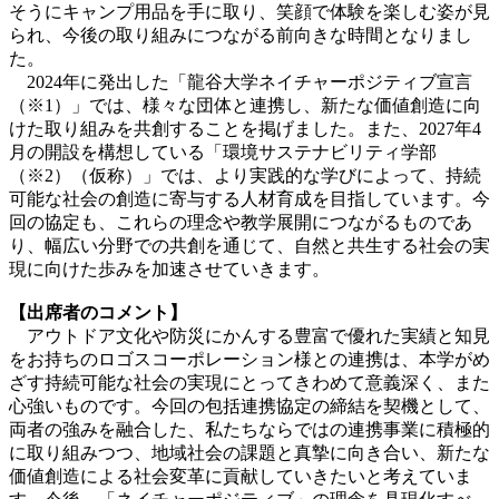
そうにキャンプ用品を手に取り、笑顔で体験を楽しむ姿が見
られ、今後の取り組みにつながる前向きな時間となりまし
た。
2024年に発出した「龍谷大学ネイチャーポジティブ宣言
（※1）」では、様々な団体と連携し、新たな価値創造に向
けた取り組みを共創することを掲げました。また、2027年4
月の開設を構想している「環境サステナビリティ学部
（※2）（仮称）」では、より実践的な学びによって、持続
可能な社会の創造に寄与する人材育成を目指しています。今
回の協定も、これらの理念や教学展開につながるものであ
り、幅広い分野での共創を通じて、自然と共生する社会の実
現に向けた歩みを加速させていきます。
【出席者のコメント】
アウトドア文化や防災にかんする豊富で優れた実績と知見
をお持ちのロゴスコーポレーション様との連携は、本学がめ
ざす持続可能な社会の実現にとってきわめて意義深く、また
心強いものです。今回の包括連携協定の締結を契機として、
両者の強みを融合した、私たちならではの連携事業に積極的
に取り組みつつ、地域社会の課題と真摯に向き合い、新たな
価値創造による社会変革に貢献していきたいと考えていま