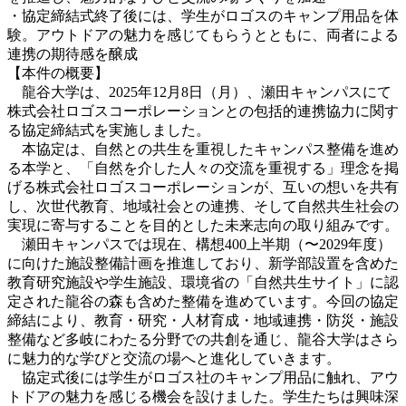
・協定締結式終了後には、学生がロゴスのキャンプ用品を体
験。アウトドアの魅力を感じてもらうとともに、両者による
連携の期待感を醸成
【本件の概要】
龍谷大学は、2025年12月8日（月）、瀬田キャンパスにて
株式会社ロゴスコーポレーションとの包括的連携協力に関す
る協定締結式を実施しました。
本協定は、自然との共生を重視したキャンパス整備を進め
る本学と、「自然を介した人々の交流を重視する」理念を掲
げる株式会社ロゴスコーポレーションが、互いの想いを共有
し、次世代教育、地域社会との連携、そして自然共生社会の
実現に寄与することを目的とした未来志向の取り組みです。
瀬田キャンパスでは現在、構想400上半期（〜2029年度）
に向けた施設整備計画を推進しており、新学部設置を含めた
教育研究施設や学生施設、環境省の「自然共生サイト」に認
定された龍谷の森も含めた整備を進めています。今回の協定
締結により、教育・研究・人材育成・地域連携・防災・施設
整備など多岐にわたる分野での共創を通じ、龍谷大学はさら
に魅力的な学びと交流の場へと進化していきます。
協定式後には学生がロゴス社のキャンプ用品に触れ、アウ
トドアの魅力を感じる機会を設けました。学生たちは興味深