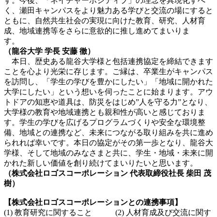
す。今後、「ネイチャーポジティブ」の理念を具現化すべ
く、瀬田キャンパスをより魅力ある学びと交流の場にすると
ともに、自然共生社会の実現に向けた教育、研究、人材育
成、地域連携等をさらに意欲的に推し進めてまいりま
す。
（龍谷大学 学長 安藤 徹）
本日、歴史ある龍谷大学様と包括連携協定を締結できます
ことを心より光栄に存じます。ご縁は、卒業生がキャンパス
を訪問し、「学生の学びを豊かにしたい」「地域に開かれた
大学にしたい」という想いを伺ったことに始まります。アウ
トドアの知恵や道具は、防災をはじめ”人を守る力”となり、
大学様の教育や地域連携とも親和性が高いと感じておりま
す。学生の学びを広げるプログラムづくりや安全な環境整
備、地域との連携など、未来につながる取り組みを共に進め
られれば幸いです。本日の協定がその第一歩となり、龍谷大
学様、そして地域のみなさまと共に、学生・地域・未来に開
かれた新しい価値を創り続けてまいりたいと思います。
（株式会社ロゴスコーポレーション 代表取締役社長 柴田 茂
樹）
【株式会社ロゴスコーポレーションとの連携事項】
(1) 教育研究に関すること (2) 人材育成及び交流に関す