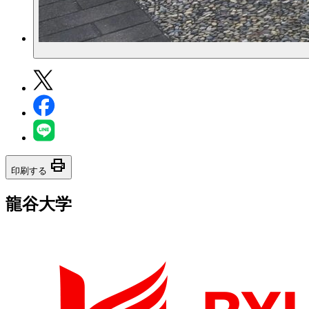
print
印刷する
龍谷大学