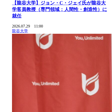
【龍谷大学】ジョン・C・ジェイ氏が龍谷大
学客員教授（専門領域：人間性・創造性）に
就任
2026.07.29 11:00
龍谷大学