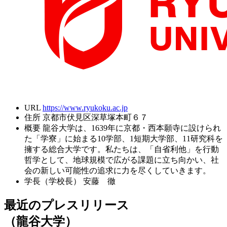
URL
https://www.ryukoku.ac.jp
住所
京都市伏見区深草塚本町６７
概要
龍谷大学は、1639年に京都・西本願寺に設けられ
た「学寮」に始まる10学部、1短期大学部、11研究科を
擁する総合大学です。私たちは、「自省利他」を行動
哲学として、地球規模で広がる課題に立ち向かい、社
会の新しい可能性の追求に力を尽くしていきます。
学長（学校長）
安藤 徹
最近のプレスリリース
（龍谷大学）