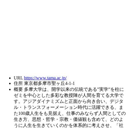
URL
https://www.tama.ac.jp/
住所
東京都多摩市聖ヶ丘4-1-1
概要
多摩大学は、開学以来の伝統である”実学”を柱に
ゼミを中心とした多彩な教授陣が人間を育てる大学で
す。アジアダイナミズムと正面から向き合い、デジタ
ル・トランスフォーメーション時代に活躍できる、ま
た100歳人生をも見据え、仕事のみならず人間としての
生き方、思想・哲学・宗教・価値観も含めて、どのよ
うに人生を生きていくのかを体系的に考えさせ、「社