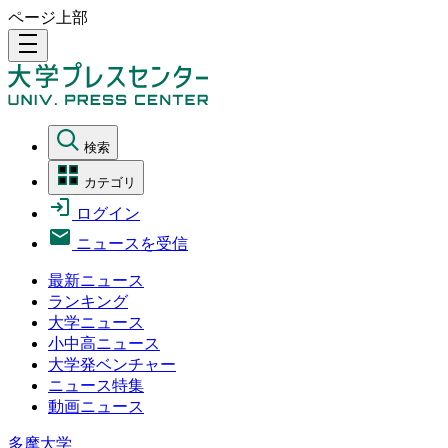
ページ上部
density_medium
検索
カテゴリ
ログイン
ニュースを受信
最新ニュース
ランキング
大学ニュース
小中高ニュース
大学発ベンチャー
ニュース特集
動画ニュース
多摩大学