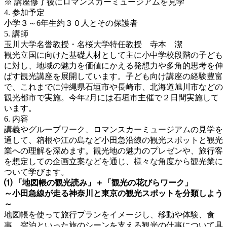
※ 講座修了後にロマンスカーミュージアムを見学
4.
参加予定
小学３～6年生約３０人とその保護者
5.
講師
玉川大学名誉教授・名桜大学特任教授 寺本 潔
観光立国に向けた基礎人材として主に小中学校段階の子ども
に対し、地域の魅力を価値にかえる発想力や多角的思考を伸
ばす観光講座を展開しています。子ども向け講座の経験豊富
で、これまでに沖縄県石垣市や長崎市、北海道旭川市などの
観光都市で実施。今年2月には石垣市主催で２日間実施して
います。
6.
内容
講義やグループワーク、ロマンスカーミュージアムの見学を
通して、箱根や江の島など小田急沿線の観光スポットと観光
業への理解を深めます。観光地の魅力のプレゼンや、旅行客
を想定しての企画立案などを通じ、様々な角度から観光業に
ついて学びます。
⑴
「地図帳の観光読み」＋「観光の花びらワーク」
～小田急線が走る神奈川と東京の観光スポットを分類しよう
～
地図帳を使って旅行プランをイメージし、移動や体験、食
事、宿泊といった旅のシーンを支える観光の仕事について具