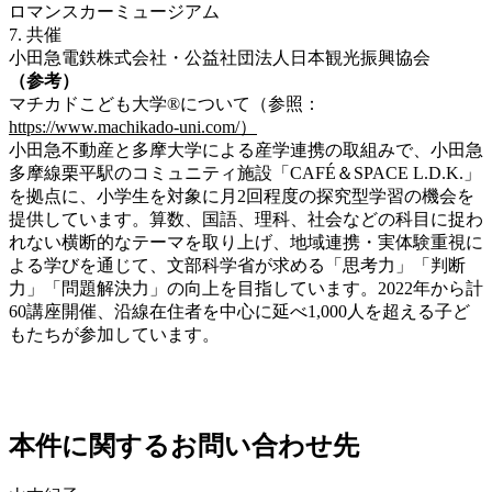
ロマンスカーミュージアム
7.
共催
小田急電鉄株式会社・公益社団法人日本観光振興協会
（参考）
マチカドこども大学®について（参照：
https://www.machikado-uni.com/）
小田急不動産と多摩大学による産学連携の取組みで、小田急
多摩線栗平駅のコミュニティ施設「CAFÉ＆SPACE L.D.K.」
を拠点に、小学生を対象に月2回程度の探究型学習の機会を
提供しています。算数、国語、理科、社会などの科目に捉わ
れない横断的なテーマを取り上げ、地域連携・実体験重視に
よる学びを通じて、文部科学省が求める「思考力」「判断
力」「問題解決力」の向上を目指しています。
2022年から計
60講座開催、沿線在住者を中心に延べ1,000人を超える子ど
もたちが参加しています。
本件に関するお問い合わせ先