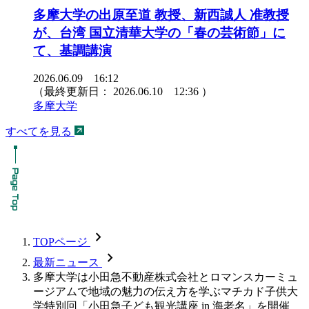
多摩大学の出原至道 教授、新西誠人 准教授
が、台湾 国立清華大学の「春の芸術節」に
て、基調講演
2026.06.09 16:12
（最終更新日：
2026.06.10 12:36
）
多摩大学
すべてを見る
chevron_forward
TOPページ
chevron_forward
最新ニュース
多摩大学は小田急不動産株式会社とロマンスカーミュ
ージアムで地域の魅力の伝え方を学ぶマチカド子供大
学特別回「小田急子ども観光講座 in 海老名」を開催