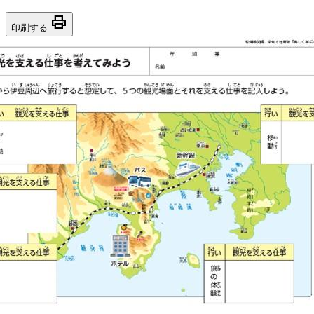
print
印刷する