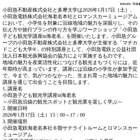
小田急不動産株式会社と多摩大学は2026年1月17日（土）、
小田急電鉄株式会社海老名本社とロマンスカーミュージアム
において、小学生を対象に沿線地域の魅力を深掘りし、その
伝え方や旅行プランの作り方を学ぶワークショップ「小田急
子ども観光学講座in海老名」を開催いたします。小田急グル
ープの小田急不動産株式会社と多摩大学が主催する「マチカ
ドこども大学®」の特別講座として、小田急電鉄と公益社団
法人日本観光振興協会の協力により実施するものです。
地域の魅力を産業活性化につなげる観光まちづくりには、近
年期待が高まっています。講座には沿線の小学生が参加予定
で、今まで、気がつかなかった、生まれ育った地域の魅力に
講座を通じて出会うことを目指します。
1.
講座名
小田急子ども観光学講座in海老名
～小田急沿線の観光スポットと観光業を楽しく学ぶ～
2.
開催日時
2026年1月17日（土）13：00～17：00
3.
開催場所
小田急電鉄海老名本社６階サテライトルームとロマンスカー
ミュージアム