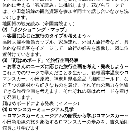
体的に考える「観光読み」に挑戦します。花びらワークで
は、小田急沿線の観光資源を参加者同士で話し合いながら洗
い出します。
地図帳の観光読み（帝国書院より）
⑵
「ポジショニング・マップ」
～客層に応じた旅行のタイプを考えよう～
高齢夫婦や新婚カップル、家族連れ、外国人旅行者など、具
体的な観光客をイメージして、旅行の好みを想像し、図に位
置付けていきます。
⑶
「顔はめボード」で旅行企画発表
～お客さんのニーズに応じた旅行企画を考え・発表しよう～
これまでのワークで学んだことを生かし、箱根湯本温泉やロ
マンスカー、小田原城、神奈川県名産品「湘南ゴールド」な
ど７つの題材から好きなものを選び、それぞれの魅力を体験
できる旅行企画を考えます。それぞれの顔はめボードを着け
て発表します。
顔はめボードによる発表（イメージ）
⑷
ロマンスカーミュージアム見学
～ロマンスカーミュージアムの館長から学ぶロマンスカー～
小田急沿線の旅を象徴するロマンスカーの歩みを、吉久治朗
館長より学びます