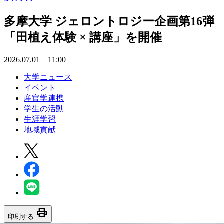
多摩大学 ジェロントロジー企画第16弾
「田植え体験 × 講座」を開催
2026.07.01 11:00
大学ニュース
イベント
産官学連携
学生の活動
生涯学習
地域貢献
print
印刷する