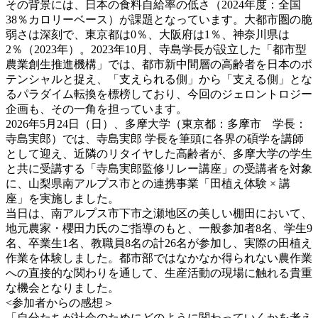
その背景には、日本の食料自給率の低さ（2024年度：全国
38％カロリーベース）が課題となっています。大都市圏の脆
弱さは深刻で、東京都は0％、大阪府は1％、神奈川県は
2％（2023年）。2023年10月、寺島学長が設立した「都市型
農業創生推進機構」では、都市新中間層の高齢者を日本のポ
テンシャルと捉え、「支えられる側」から「支える側」とな
るパラダイム転換を標榜しており、今回のジェロントロジー
企画も、その一角を担っています。
2026年5月24日（日）、多摩大学（東京都：多摩市 学長：
寺島実郎）では、寺島実郎 学長を筆頭に各界の碩学を講師
として迎え、近隣のリタイヤした高齢者が、多摩大学の学生
と共に受講する「寺島実郎監修リレー講座」の受講者を対象
に、山梨県南アルプス市との連携事業「田植え体験 × 講
座」を実施しました。
当日は、南アルプス市下市之瀬地区の美しい棚田において、
地元農家・櫻田力氏のご指導のもと、一般参加者8名、学生9
名、卒業生1名、教職員8名の計26名が参加し、実際の田植え
作業を体験しました。都市部ではなかなか得られない農作業
への直接的な関わりを通して、生産活動の現場に触れる貴重
な機会となりました。
<参加者からの感想＞
「自分たちが社会のためにどのように関わっていくかを考え