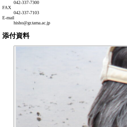
042-337-7300
FAX
042-337-7103
E-mail
hisho@gr.tama.ac.jp
添付資料