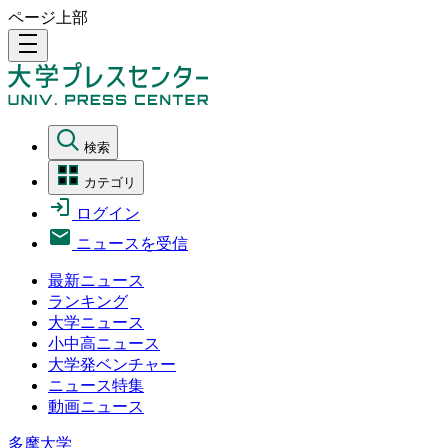
ページ上部
density_medium
検索
カテゴリ
ログイン
ニュースを受信
最新ニュース
ランキング
大学ニュース
小中高ニュース
大学発ベンチャー
ニュース特集
動画ニュース
多摩大学