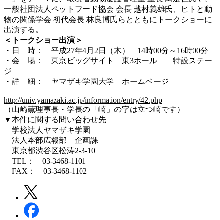
一般社団法人ペットフード協会 会長 越村義雄氏、ヒトと動
物の関係学会 初代会長 林良博氏らとともにトークショーに
出演する。
＜トークショー出演＞
・日 時： 平成27年4月2日（木） 14時00分～16時00分
・会 場： 東京ビッグサイト 東3ホール 特設ステー
ジ
・詳 細： ヤマザキ学園大学 ホームページ
http://univ.yamazaki.ac.jp/information/entry/42.php
（山崎薫理事長・学長の「崎」の字は立つ崎です）
▼本件に関する問い合わせ先
学校法人ヤマザキ学園
法人本部広報部 企画課
東京都渋谷区松涛2-3-10
TEL： 03-3468-1101
FAX： 03-3468-1102