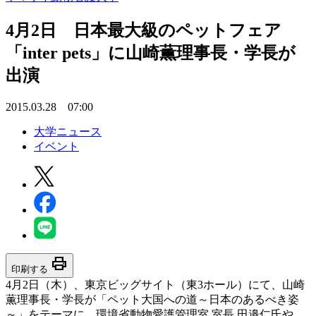
4月2日 日本最大級のペットフェア
「inter pets」に山崎薫理事長・学長が
出演
2015.03.28 07:00
大学ニュース
イベント
print
印刷する
4月2日（木）、東京ビッグサイト（東3ホール）にて、山崎
薫理事長・学長が「ペット大国への道～日本のあるべき姿
～」をテーマに、環境省動物愛護管理室 室長 田邉仁氏や、