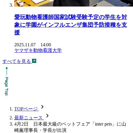
愛玩動物看護師国家試験受験予定の学生を対
象に学園がインフルエンザ集団予防接種を支
援
2025.11.07 14:00
ヤマザキ動物看護大学
すべてを見る
chevron_forward
TOPページ
chevron_forward
最新ニュース
4月2日 日本最大級のペットフェア「inter pets」に山
崎薫理事長・学長が出演