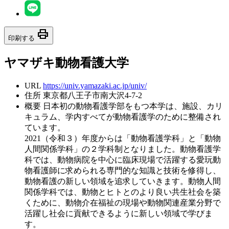
print
印刷する
ヤマザキ動物看護大学
URL
https://univ.yamazaki.ac.jp/univ/
住所
東京都八王子市南大沢4-7-2
概要
日本初の動物看護学部をもつ本学は、施設、カリ
キュラム、学内すべてが動物看護学のために整備され
ています。
2021（令和３）年度からは「動物看護学科」と「動物
人間関係学科」の２学科制となりました。動物看護学
科では、動物病院を中心に臨床現場で活躍する愛玩動
物看護師に求められる専門的な知識と技術を修得し、
動物看護の新しい領域を追求していきます。動物人間
関係学科では、動物とヒトとのより良い共生社会を築
くために、動物介在福祉の現場や動物関連産業分野で
活躍し社会に貢献できるように新しい領域で学びま
す。