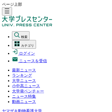
ページ上部
density_medium
検索
カテゴリ
ログイン
ニュースを受信
最新ニュース
ランキング
大学ニュース
小中高ニュース
大学発ベンチャー
ニュース特集
動画ニュース
ヤマザキ動物看護大学