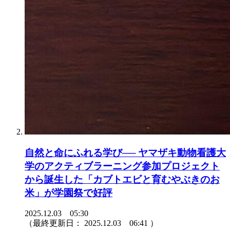
自然と命にふれる学び── ヤマザキ動物看護大
学のアクティブラーニング参加プロジェクト
から誕生した「カブトエビと育むやぶきのお
米」が学園祭で好評
2025.12.03 05:30
（最終更新日：
2025.12.03 06:41
）