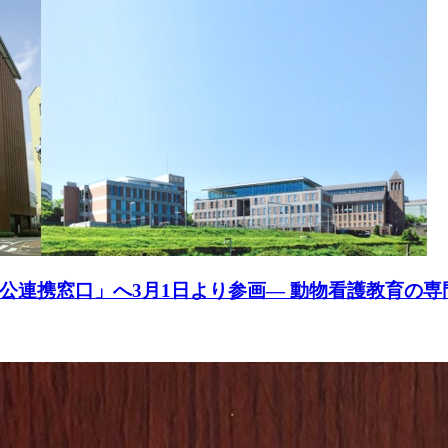
公連携窓口」へ3月1日より参画― 動物看護教育の専