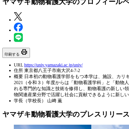
ヤマザキ動物看護大学
のプロフィール
print
印刷する
URL
https://univ.yamazaki.ac.jp/univ/
住所
東京都八王子市南大沢4-7-2
概要
日本初の動物看護学部をもつ本学は、施設、カリ
2021（令和３）年度からは「動物看護学科」と「動
れる専門的な知識と技術を修得し、動物看護の新しい領
物関連産業分野で活躍し社会に貢献できるように新しい
学長（学校長）
山﨑 薫
ヤマザキ動物看護大学のプレスリリー