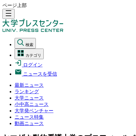
ページ上部
density_medium
検索
カテゴリ
ログイン
ニュースを受信
最新ニュース
ランキング
大学ニュース
小中高ニュース
大学発ベンチャー
ニュース特集
動画ニュース