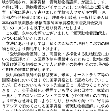
験が実施され、国家資格「愛玩動物看護師」が誕生します。
本件に関し、動物看護のパイオニアとして50年以上に渡り教
育・研究に邁進して参りました学校法人ヤマザキ学園 （東
京都渋谷区松濤2-3-10）は、理事長 山崎薫（一般社団法人日
本動物看護職協会 動物看護師国家資格化推進委員会委員
長）のコメントを以下の通り発表いたします。
この度、永年の念願でございました「愛玩動物看護師法」
がついに成立いたしました。
立法にあたりましては、多くの皆様のご理解とご尽力の賜
物と衷心より御礼申し上げます。
「愛玩動物看護師」は、高度化・多様化する動物医療にお
いて獣医師とチーム医療体制を構築するとともに、動物の愛
護及び適正な飼養において人と動物との共生社会の実現や終
生飼養の推進に貢献します。
愛玩動物看護師の資格は英国、米国、オーストラリア等の
国際社会においてはすでに国家資格として認められていまし
たが、日本においてもペット先進諸国に一歩近づくことがで
きました。少子高齢化が世界でいち早く進む日本で、家族の
一員としてのコンパニオン・アニマル（伴侶動物）の存在は
より重要な意味を持つようになり、獣医師や飼い主に寄り添
うアジアで初めてとなる国家資格「愛玩動物看護師」に求め