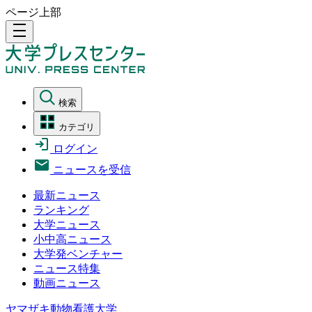
ページ上部
density_medium
検索
カテゴリ
ログイン
ニュースを受信
最新ニュース
ランキング
大学ニュース
小中高ニュース
大学発ベンチャー
ニュース特集
動画ニュース
ヤマザキ動物看護大学