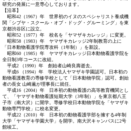
研究の発展に一意専心しております。
【沿革】
昭和42（1967）年 世界初のイヌのスペシャリスト養成機
関「シブヤ・スクール・オブ・ドッグ・グルーミング」を東
京都渋谷区に設立。
昭和52（1977）年 校名を「ヤマザキカレッジ」に変更。
昭和58（1983）年 ヤマザキカレッジ2年制教育の上に
「日本動物看護学院専攻科（1年制）」を新設。
昭和60（1985）年 ヤマザキカレッジ日本動物看護学院を
全日制3年コースに改組。
平成2 （1990）年 創始者山崎良壽逝去。
平成6 （1994）年 学校法人ヤマザキ学園認可。日本初の
動物看護教育の専修学校として「日本動物学院」認可。創始
者の長女 山崎薫が理事長に就任。
平成16（2004）年 日本初の動物看護の高等教育機関とし
て、「ヤマザキ動物看護短期大学（3年制）」を東京都八王
子市（南大沢）に開学。専修学校日本動物学院を「ヤマザキ
動物専門学校」に校名変更。
平成22（2010）年 日本初の動物看護学部を擁する4年制
大学「ヤマザキ学園大学」を開学。南大沢キャンパスに2号
館竣工。