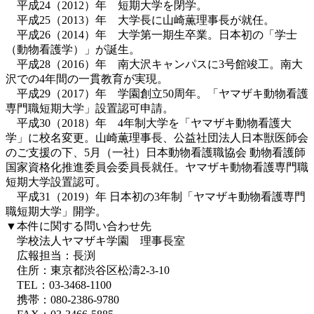
平成24（2012）年 短期大学を閉学。
平成25（2013）年 大学長に山崎薫理事長が就任。
平成26（2014）年 大学第一期生卒業。日本初の「学士
（動物看護学）」が誕生。
平成28（2016）年 南大沢キャンパスに3号館竣工。南大
沢での4年間の一貫教育が実現。
平成29（2017）年 学園創立50周年。「ヤマザキ動物看護
専門職短期大学」設置認可申請。
平成30（2018）年 4年制大学を「ヤマザキ動物看護大
学」に校名変更。山崎薫理事長、公益社団法人日本獣医師会
のご支援の下、5月（一社）日本動物看護職協会 動物看護師
国家資格化推進委員会委員長就任。ヤマザキ動物看護専門職
短期大学設置認可。
平成31（2019）年 日本初の3年制「ヤマザキ動物看護専門
職短期大学」開学。
▼本件に関する問い合わせ先
学校法人ヤマザキ学園 理事長室
広報担当：長渕
住所：東京都渋谷区松濤2-3-10
TEL：03-3468-1100
携帯：080-2386-9780