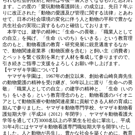
られる社会的役割と期待は今後一層大きくなるものと思われ
ます。この度の「愛玩動物看護師法」の成立は、先日７年ぶ
りに改正された「動物の愛護及び管理に関する法律」とあわ
せて、日本の社会環境の変化に伴う人と動物の平和で豊かな
共生社会の実現に資するものと確信しております。
本学では、建学の精神に「生命への畏敬」「職業人として
の自立」を掲げ、「生命（いのち）をいきる」という教育理
念のもと、動物看護の教育・研究発展に鋭意邁進するなか
で、動物関連産業界（動物医療を含む）と飼い主（消費者）
とペットを繋ぐ役割を果たす人材を養成して参りますので、
引き続きご指導ご支援をよろしくお願い申し上げます。
【ヤマザキ学園について】
ヤマザキ学園は、1967年の創立以来、創始者山崎良壽先生
の動物愛護の精神を受け継ぎ、50年以上に渡り「生命への畏
敬」「職業人としての自立」の建学の精神と、「生命（いの
ち）をいきる」という教育理念のもと、動物看護のパイオニ
アとして動物医療や動物関連産業に貢献できる人材の育成に
励んで参りました。ヤマザキ動物専門学校、ヤマザキ動物看
護短期大学（平成24（2012）年閉学）、ヤマザキ動物看護大
学等を通して1万3000名以上の卒業生を社会に輩出し、平成
31年4月にはヤマザキ動物看護専門職短期大学を開学いたし
ました。人と動物が共生し、豊かな社会を築くために、教育