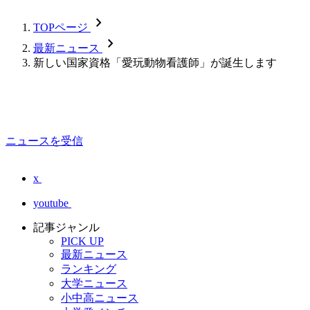
chevron_forward
TOPページ
chevron_forward
最新ニュース
新しい国家資格「愛玩動物看護師」が誕生します
ニュースを受信
x
youtube
記事ジャンル
PICK UP
最新ニュース
ランキング
大学ニュース
小中高ニュース