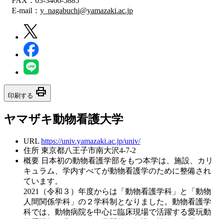
FAX：03-3466-5885
E-mail：
y_nagabuchi@yamazaki.ac.jp
print
印刷する
ヤマザキ動物看護大学
URL
https://univ.yamazaki.ac.jp/univ/
住所
東京都八王子市南大沢4-7-2
概要
日本初の動物看護学部をもつ本学は、施設、カリ
キュラム、学内すべてが動物看護学のために整備され
ています。
2021（令和３）年度からは「動物看護学科」と「動物
人間関係学科」の２学科制となりました。動物看護学
科では、動物病院を中心に臨床現場で活躍する愛玩動