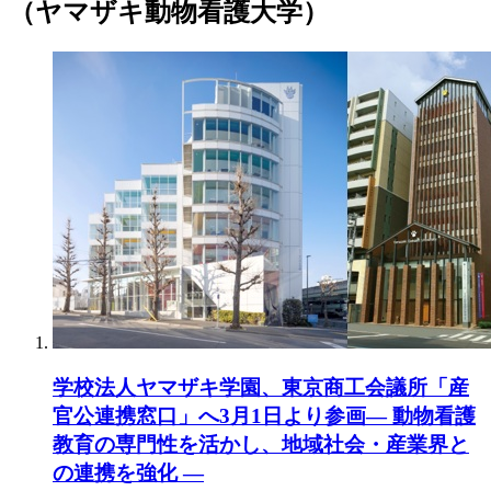
（ヤマザキ動物看護大学）
学校法人ヤマザキ学園、東京商工会議所「産
官公連携窓口」へ3月1日より参画― 動物看護
教育の専門性を活かし、地域社会・産業界と
の連携を強化 ―