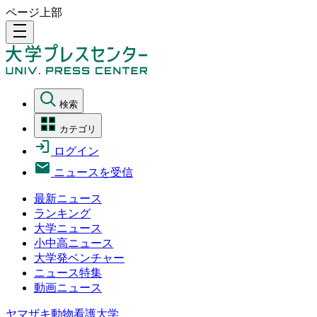
ページ上部
density_medium
検索
カテゴリ
ログイン
ニュースを受信
最新ニュース
ランキング
大学ニュース
小中高ニュース
大学発ベンチャー
ニュース特集
動画ニュース
ヤマザキ動物看護大学