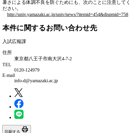
暑さによる体調不良を防ぐためにも、次のことに注意してく
ださい。
http://univ.yamazaki.ac.jp/univ/news/?itemid=454&dispmid=758
本件に関するお問い合わせ先
入試広報課
住所
東京都八王子市南大沢4-7-2
TEL
0120-124979
E-mail
info-d@yamazaki.ac.jp
print
印刷する