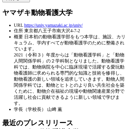
ヤマザキ動物看護大学
URL
https://univ.yamazaki.ac.jp/univ/
住所
東京都八王子市南大沢4-7-2
概要
日本初の動物看護学部をもつ本学は、施設、カリ
キュラム、学内すべてが動物看護学のために整備され
ています。
2021（令和３）年度からは「動物看護学科」と「動物
人間関係学科」の２学科制となりました。動物看護学
科では、動物病院を中心に臨床現場で活躍する愛玩動
物看護師に求められる専門的な知識と技術を修得し、
動物看護の新しい領域を追求していきます。動物人間
関係学科では、動物とヒトとのより良い共生社会を築
くために、動物介在福祉の現場や動物関連産業分野で
活躍し社会に貢献できるように新しい領域で学びま
す。
学長（学校長）
山﨑 薫
最近のプレスリリース