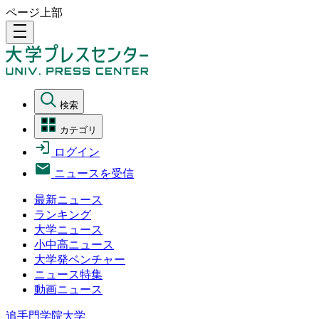
ページ上部
density_medium
検索
カテゴリ
ログイン
ニュースを受信
最新ニュース
ランキング
大学ニュース
小中高ニュース
大学発ベンチャー
ニュース特集
動画ニュース
追手門学院大学