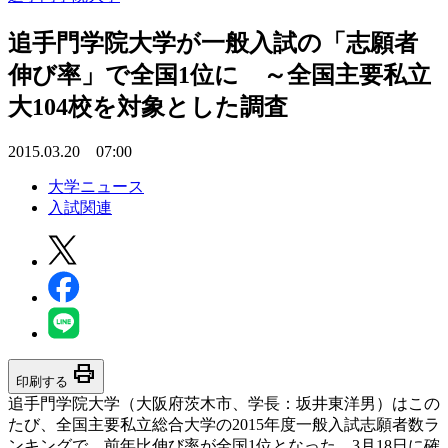
追手門学院大学が一般入試の「志願者
伸び率」で全国1位に ～全国主要私立
大104校を対象とした調査
2015.03.20 07:00
大学ニュース
入試関連
print
印刷する
追手門学院大学（大阪府茨木市、学長：坂井東洋男）はこの
たび、全国主要私立総合大学の2015年度一般入試志願者数ラ
ンキングで、前年比伸び率が全国1位となった。3月18日に確