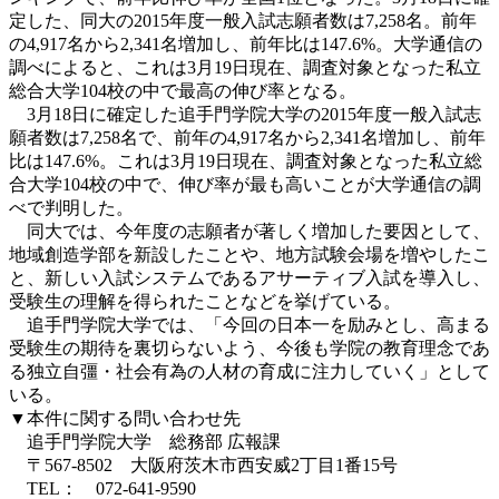
定した、同大の2015年度一般入試志願者数は7,258名。前年
の4,917名から2,341名増加し、前年比は147.6%。大学通信の
調べによると、これは3月19日現在、調査対象となった私立
総合大学104校の中で最高の伸び率となる。
3月18日に確定した追手門学院大学の2015年度一般入試志
願者数は7,258名で、前年の4,917名から2,341名増加し、前年
比は147.6%。これは3月19日現在、調査対象となった私立総
合大学104校の中で、伸び率が最も高いことが大学通信の調
べで判明した。
同大では、今年度の志願者が著しく増加した要因として、
地域創造学部を新設したことや、地方試験会場を増やしたこ
と、新しい入試システムであるアサーティブ入試を導入し、
受験生の理解を得られたことなどを挙げている。
追手門学院大学では、「今回の日本一を励みとし、高まる
受験生の期待を裏切らないよう、今後も学院の教育理念であ
る独立自彊・社会有為の人材の育成に注力していく」として
いる。
▼本件に関する問い合わせ先
追手門学院大学 総務部 広報課
〒567-8502 大阪府茨木市西安威2丁目1番15号
TEL： 072-641-9590