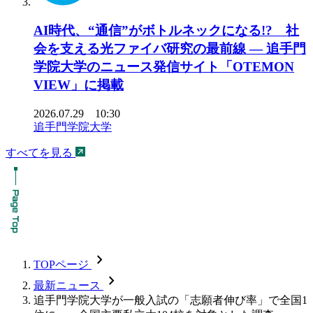
AI時代、“通信”がボトルネックになる!? 社
会を支える光ファイバ研究の最前線 ― 追手門
学院大学のニュース発信サイト「OTEMON
VIEW」に掲載
2026.07.29 10:30
追手門学院大学
すべてを見る
chevron_forward
TOPページ
chevron_forward
最新ニュース
追手門学院大学が一般入試の「志願者伸び率」で全国1