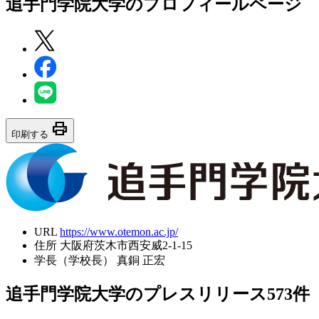
追手門学院大学
のプロフィールページ
print
印刷する
URL
https://www.otemon.ac.jp/
住所
大阪府茨木市西安威2-1-15
学長（学校長）
真銅 正宏
追手門学院大学のプレスリリース
573
件