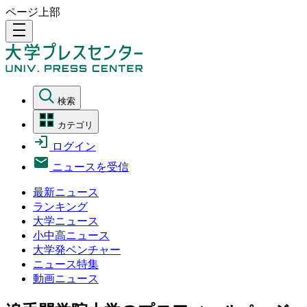
ページ上部
density_medium
検索
カテゴリ
ログイン
ニュースを受信
最新ニュース
ランキング
大学ニュース
小中高ニュース
大学発ベンチャー
ニュース特集
動画ニュース