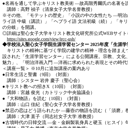
●名画を通して学ぶキリスト教美術 ―故高階秀爾氏の名著を
講師：高野 禎子（清泉女子大学名誉教授）
※その他、「モテットの歴史」「小説の中の女性たち ―明
ライ語 中級（講読）」「ヘブライ語 文法初級（続）」「キリ
の分岐」を開講。
◎詳細は聖心女子大学キリスト教文化研究所公式WEBサイト
https://sites.google.com/view/ircc-ush/
◆学校法人聖心女子学院生涯学習センター
2025
年度「生涯学
キリストの精神に基づく学院の建学の精神・理念を踏まえつ
設された「生涯学習センター」による公開講座。宗教、文化、
魅力」、「明治洋画入門 ―洋画に求められた表現とその時代
＜講座一覧＞ ※10月に追加講座の案内あり
●日常生活と聖書（9回）（対面）
講師：シスター 岩井 慶子（聖心会）
●キリスト教への招きX（10回）（対面）
講師：宮越 俊光（カトリック中央協議会）
●『大和物語』を読む（10回）（対面）
講師：山口 佳紀（聖心女子大学名誉教授）
●禁忌の恋はどう語られたか ―藤壺の物語を読む（「須磨」
講師：大津 直子（同志社女子大学 准教授）
●古墳時代の日韓交流 ―金・金銅製装身具と硬玉（ヒスイ）