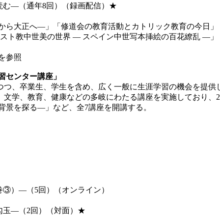
読む―（通年8回）（録画配信）★
治から大正へ―」「修道会の教育活動とカトリック教育の今日」
スト教中世美の世界 ― スペイン中世写本挿絵の百花繚乱 ―」
を参照
習センター講座」
つ、卒業生、学生を含め、広く一般に生涯学習の機会を提供
文学、教育、健康などの多岐にわたる講座を実施しており、2
背景を探る―」など、全7講座を開講する。
巻③）―（5回）（オンライン）
勾玉―（2回）（対面）★