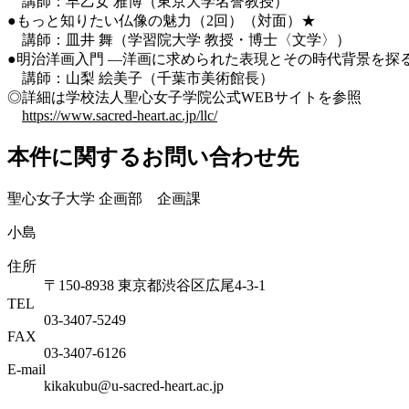
講師：早乙女 雅博（東京大学名誉教授）
●もっと知りたい仏像の魅力（2回）（対面）★
講師：皿井 舞（学習院大学 教授・博士〈文学〉）
●明治洋画入門 ―洋画に求められた表現とその時代背景を探
講師：山梨 絵美子（千葉市美術館長）
◎詳細は学校法人聖心女子学院公式WEBサイトを参照
https://www.sacred-heart.ac.jp/llc/
本件に関するお問い合わせ先
聖心女子大学 企画部 企画課
小島
住所
〒150-8938 東京都渋谷区広尾4-3-1
TEL
03-3407-5249
FAX
03-3407-6126
E-mail
kikakubu@u-sacred-heart.ac.jp