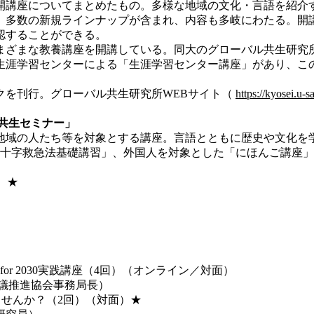
講座についてまとめたもの。多様な地域の文化・言語を紹介す
、多数の新規ラインナップが含まれ、内容も多岐にわたる。開
認することができる。
ざまな教養講座を開講している。同大のグローバル共生研究
涯学習センターによる「生涯学習センター講座」があり、この
を刊行。グローバル共生研究所WEBサイト（
https://kyosei.u-s
共生セミナー」
域の人たち等を対象とする講座。言語とともに歴史や文化を
十字救急法基礎講習」、外国人を対象とした「にほんご講座」
）★
for 2030実践講座（4回）（オンライン／対面）
議推進協会事務局長）
せんか？（2回）（対面）★