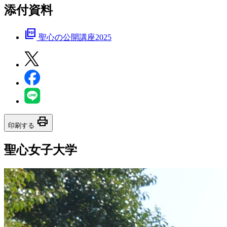
添付資料
picture_as_pdf
聖心の公開講座2025
print
印刷する
聖心女子大学