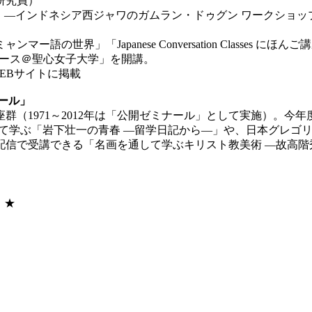
研究員）
 ―インドネシア西ジャワのガムラン・ドゥグン ワークショッ
の世界」「Japanese Conversation Classes
ペース＠聖心女子大学」を開講。
EBサイトに掲載
ール」
群（1971～2012年は「公開ゼミナール」として実施）。
について学ぶ「岩下壮一の青春 ―留学日記から―」や、日本グレ
信で受講できる「名画を通して学ぶキリスト教美術 ―故高階
）★