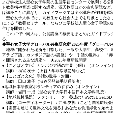
よび学校法人聖心女子学院の生涯学習センターで展開する公開
ト教美術や音楽に関する講座、源氏物語ほかの古典講読など
は講座ごとに異なり、ガイドブックでは全33講座の詳細を確
聖心女子大学では、高校生から社会人までを対象としたさま
による「教養ゼミナール」ならびに学校法人聖心女子学院の生
付けを開始した。
これに伴い同大は、公開講座の概要をまとめたガイドブック
る。
◆聖心女子大学グローバル共生研究所
2025
年度「グローバル
地域に開かれた場所を目指した、一般や大学生、高校生、地
アラビア語、カンボジア語の4講座）や「手話の世界」、「赤
＜開講される主な講座＞
★2025年度新規開講
●【ことばと文化】カンボジア語の世界（4回）（オンライン
講師：福富 友子（上智大学非常勤講師など）
●【ことばと文化】手話の世界（対面）
講師：田口 雅子（渋谷区登録手話通訳者）
●地域日本語教室ボランティアのすすめ（オンライン）
講師：岩田 一成（聖心女子大学日本語日本文学科教授）
●【地球規模課題】ファシリテーター養成のためのSDGs/ESD 
講師（コーディネーター）：井澤 友郭（こども国連環境会
●【園芸を通じて世界文化を知る】あなたも食用緑化を始めま