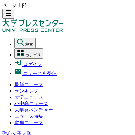
ページ上部
density_medium
検索
カテゴリ
ログイン
ニュースを受信
最新ニュース
ランキング
大学ニュース
小中高ニュース
大学発ベンチャー
ニュース特集
動画ニュース
聖心女子大学