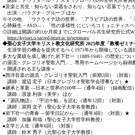
講師：トゥラダール・アスタ（グローバル共生研究所客員
●音楽と共生：知らない楽器をさわり、知らない言葉でうたう
出演：パラグナ・グループ ほか
※その他、「ウクライナ語の世界」「アラビア語の世界」「ミャンマー語
心肺蘇生・AED―」「性の多様性 にじいろコミュニティス
◎詳細は開講の約1か月前までにグローバル共生研究所公式W
https://kyosei.u-sacred-heart.ac.jp/seminars/
◆聖心女子大学キリスト教文化研究所
2025
年度「教養ゼミナ
生涯学習の機会を提供するべく1971年から開催している講座
多大な業績を成し遂げた岩下壮一（1889-1940）の歴史
の源流・グレゴリオ聖歌入門」、専用ホームページから録画配
＜開講される主な講座＞
●西洋音楽の源流・グレゴリオ聖歌入門（前期2回）（対面）
講師：渡辺 宏子（日本グレゴリオ聖歌学会理事など）★
●継承と革新 ―日本と世界の100年―（通年4回）（録画配信
講師：浪波 利奈（美学） ほか
●『源氏物語』「宇治十帖」を読む（通年12回）（対面）
講師：原岡 文子（聖心女子大学名誉教授）
●岩下壮一の青春 ―留学日記から―（通年4回）（対面）★
講師：加藤 和哉（聖心女子大学哲学科教授）
●文学と人生（通年6回）（対面）
講師：鈴木 秀子（元聖心女子大学教授）