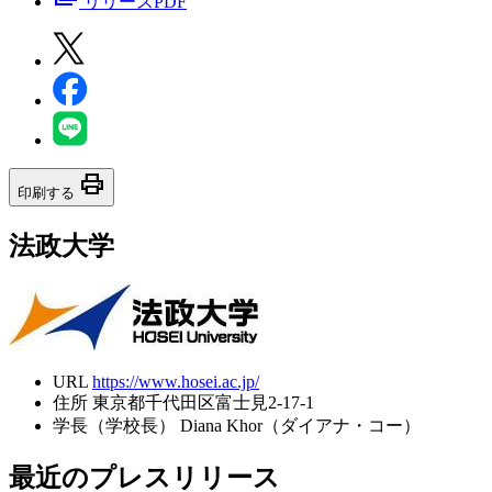
リリースPDF
print
印刷する
法政大学
URL
https://www.hosei.ac.jp/
住所
東京都千代田区富士見2-17-1
学長（学校長）
Diana Khor（ダイアナ・コー）
最近のプレスリリース