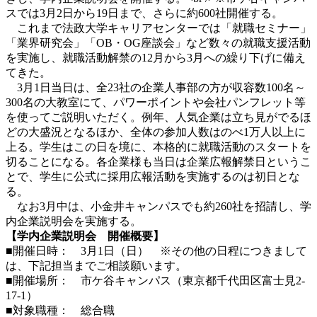
スでは3月2日から19日まで、さらに約600社開催する。
これまで法政大学キャリアセンターでは「就職セミナー」
「業界研究会」「OB・OG座談会」など数々の就職支援活動
を実施し、就職活動解禁の12月から3月への繰り下げに備え
てきた。
3月1日当日は、全23社の企業人事部の方が収容数100名～
300名の大教室にて、パワーポイントや会社パンフレット等
を使ってご説明いただく。例年、人気企業は立ち見がでるほ
どの大盛況となるほか、全体の参加人数はのべ1万人以上に
上る。学生はこの日を境に、本格的に就職活動のスタートを
切ることになる。各企業様も当日は企業広報解禁日というこ
とで、学生に公式に採用広報活動を実施するのは初日とな
る。
なお3月中は、小金井キャンパスでも約260社を招請し、学
内企業説明会を実施する。
【学内企業説明会 開催概要】
■開催日時： 3月1日（日） ※その他の日程につきまして
は、下記担当までご相談願います。
■開催場所： 市ケ谷キャンパス（東京都千代田区富士見2-
17-1）
■対象職種： 総合職