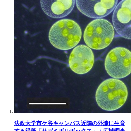
法政大学市ケ谷キャンパス近隣の外濠に生育
する緑藻「サガミボルボックス」：広域調査