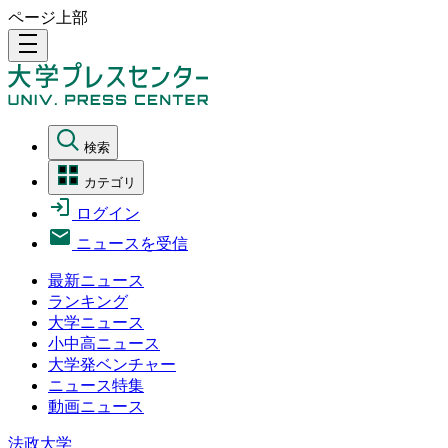
ページ上部
density_medium
検索
カテゴリ
ログイン
ニュースを受信
最新ニュース
ランキング
大学ニュース
小中高ニュース
大学発ベンチャー
ニュース特集
動画ニュース
法政大学