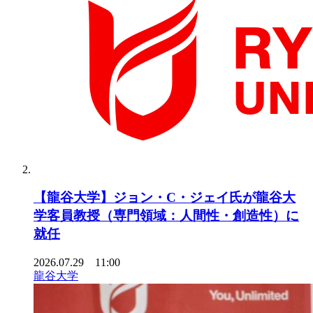
【龍谷大学】ジョン・C・ジェイ氏が龍谷大
学客員教授（専門領域：人間性・創造性）に
就任
2026.07.29 11:00
龍谷大学