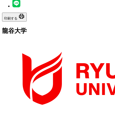
print
印刷する
龍谷大学