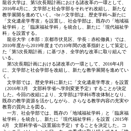
龍谷大学は、第5次長期計画における諸改革の一環として、
2016年4月に、文学部と社会学部をそれぞれ改組し、新たな
教学展開を進めていく。<br />文学部は、歴史学科へ新たに
「文化遺産学専攻」を設置し、社会学部は、既存の「地域福
祉学科」と「臨床福祉学科」を統合し、新たに「現代福祉学
科」を設置する。
龍谷大学（本部：京都市伏見区、学長：赤松徹眞）では、
2010年度から2019年度までの10年間の改革指針として策定し
た「第5次長期計画」に基づき、全学的な改革に取り組んで
いる。
第5次長期計画における諸改革の一環として、2016年4月
に、文学部と社会学部を改組し、新たな教学展開を進めてい
く。
文学部では、歴史学科に新たに「文化遺産学専攻」を設置
（2016年3月 文部科学省へ学則変更予定）することが決定
した。今回の改組により、文学部は7学科6専攻体制となり、
既存の教学資源を活かしながら、さらなる教学内容の充実や
教育の質向上を図る。
一方、社会学部では、既存の「地域福祉学科」と「臨床福
祉学科」を統合し、新たに「現代福祉学科」を設置（2015年
4月 文部科学省へ設置届出予定）することを決定した。コ