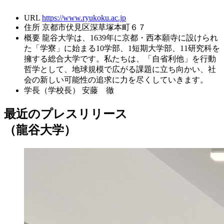
URL
https://www.ryukoku.ac.jp
住所
京都市伏見区深草塚本町６７
概要
龍谷大学は、1639年に京都・西本願寺に設けられ
た「学寮」に始まる10学部、1短期大学部、11研究科を
擁する総合大学です。私たちは、「自省利他」を行動
哲学として、地球規模で広がる課題に立ち向かい、社
会の新しい可能性の追求に力を尽くしていきます。
学長（学校長）
安藤 徹
最近のプレスリリース
（龍谷大学）