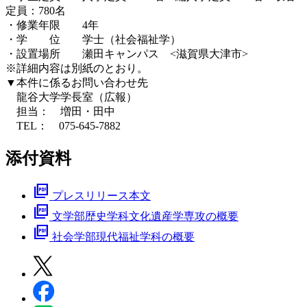
定員：780名
・修業年限 4年
・学 位 学士（社会福祉学）
・設置場所 瀬田キャンパス <滋賀県大津市>
※詳細内容は別紙のとおり。
▼本件に係るお問い合わせ先
龍谷大学学長室（広報）
担当： 増田・田中
TEL： 075-645-7882
添付資料
picture_as_pdf
プレスリリース本文
picture_as_pdf
文学部歴史学科文化遺産学専攻の概要
picture_as_pdf
社会学部現代福祉学科の概要