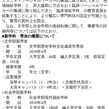
ミュニティソーシャルワーカーの養成に取り組んできた「地
域福祉学科」と、対人援助に力点をおく臨床ソーシャルワー
カーの養成に取り組んできた「臨床福祉学科」の教育資源を
結集することにより、より幅広い専門科目の設定が可能とな
り、教育の質向上を図る。
なお、文学部と社会学部の改組転換に関して、概要等の詳
細内容については以下のとおり。
■新学科・専攻の概要について
○文学部新専攻
・名 称 文学部歴史学科文化遺産学専攻
・開 設 2016年4月
・学生定員 入学定員：44名 編入学定員：3名 収容定
員：182名
・修業年限 4年
・学 位 学士（文学）
・設置場所
深草キャンパス（1・2年次） ＜京都市伏見区＞
大宮キャンパス（3・4年次） ＜京都市下京区＞
○社会学部新学科
・名 称 社会学部現代福祉学科
・開 設 2016年4月
・学生定員 入学定員：180名 編入学定員：30名 収容