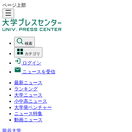
ページ上部
density_medium
検索
カテゴリ
ログイン
ニュースを受信
最新ニュース
ランキング
大学ニュース
小中高ニュース
大学発ベンチャー
ニュース特集
動画ニュース
龍谷大学